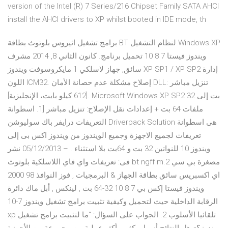
version of the Intel (R) 7 Series/216 Chipset Family SATA AHCI
install the AHCI drivers to XP whilst booted in IDE mode, th
برامج تشغيل اثيروس بلوتوث بطاقة BT لنظام التشغيل Windows XP
ويندوز فيستا 7 8 10 تحميل برنامج. كانون الثاني 8, 2014 مشرف
سائق, جهاز لاسلكي 1 مايكروسوفت ويندوز XP SP1 / XP SP2 إدارة
اللون ICM32. إصلاح مشكلة عدم حصانة الأمان DLL: تنزيل مباشر
[612 كيلو بايت، الإنجليزية]. Microsoft Windows XP SP2 32 بت إلى
ملفات 64 بت + إعدادات نقل الإصلاح: تنزيل مباشر [1. اسطوانة
التعريفات درايفر باك سوليوشن Driverpack Solution هى اسطوانة
تعريفات لجميع الاجهزة وجميع الويندوز من ويندوز اكس بى إلى
ويندوز 10 للنواتين 32 بت و 64بت بلا استثناء . – 05/12/2013 نشر
فى: تعريفات واي فاي اللاسلكية بلوتوث bt ngff m.2 مصغرة بي سي
اي اكسبريس سائق بطاقة الجهاز & البرمجيات , فوز النوافذ 98 2000
ويندوز فيستا إكس بي 7 8 10 32-64 بت , لينكس , أبل ماك دائرة
الرقابة الداخلية حيث لتحميل وكيفية تثبيت برامج تشغيل ويندوز 7-10
xp تلقائيا الأسلوب 2. الجواب على السؤال: "ما لتثبيت برامج تشغيل