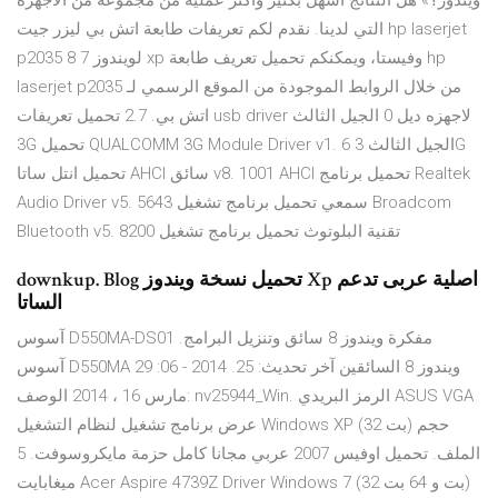
ويندوز؟» هل النتائج أسهل بكثير وأكثر عملية من مجموعة من الأجهزة
التي لدينا. نقدم لكم تعريفات طابعة اتش بي ليزر جيت hp laserjet
p2035 لويندوز 7 8 xp وفيستا، ويمكنكم تحميل تعريف طابعة hp
laserjet p2035 من خلال الروابط الموجودة من الموقع الرسمي لـ
اتش بي. 2.7 تحميل تعريفات usb driver لاجهزه ديل 0 الجيل الثالث
3G تحميل QUALCOMM 3G Module Driver v1. 6 الجيل الثالث 3G
تحميل انتل ساتا AHCI سائق v8. 1001 AHCI تحميل برنامج Realtek
Audio Driver v5. 5643 سمعي تحميل برنامج تشغيل Broadcom
Bluetooth v5. 8200 تقنية البلوتوث تحميل برنامج تشغيل
downkup. Blog تحميل نسخة ويندوز Xp اصلية عربى تدعم
الساتا
آسوس D550MA-DS01 مفكرة ويندوز 8 سائق وتنزيل البرامج.
آسوس D550MA ويندوز 8 السائقين آخر تحديث: 25. 2014 - 06: 29
مارس 16 ، 2014 الوصف: nv25944_Win. الرمز البريدي ASUS VGA
عرض برنامج تشغيل لنظام التشغيل Windows XP (32 بت) حجم
الملف. تحميل اوفيس 2007 عربي مجانا كامل حزمة مايكروسوفت. 5
ميغابايت Acer Aspire 4739Z Driver Windows 7 (32 بت و 64 بت)