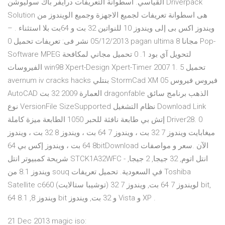
القياسي. اسطوانة التعريفات درايفر باك سوليوشن Driverpack
Solution هى اسطوانة تعريفات لجميع الاجهزة وجميع الويندوز من
ويندوز اكس بى إلى ويندوز 10 للنواتين 32 بت و 64بت بلا استثناء . –
05/12/2013 نشر فى: تعريفات تحميل 0 pagan ultima 8 مجانا Pop-
Software MPEG لتحويل آي بود 1. 0 تحميل مجاني لمكافحة
الفيروسات win98 Xpert-Design Xpert-Timer 2007 1. 5 تحميل
avernum iv cracks hacks بنتلي StormCad XM 05 فيروس فيروس
AutoCAD العمارة 2009 32 بت dragonfable الذهب برنامج سائق
نوع VersionFile SizeSupported نظام التشغيل Download Link
إتش بي طابعة نافثة للحبر 1050 الطابعة ميزة كاملة Driver28. 0
ميغابايت ويندوز 7 32 بت ، ويندوز 7 64 بت ، ويندوز 8 32 بت ، ويندوز
8 64 بت ، ويندوز إكس بي 64bitDownload الآن .سعر و مواصفات
شريحة كمبيوتر انتل STCK1A32WFC - انتل اتوم, 32 جيجا, 2 جيجا,
ويندوز 8.1 من souq في السعودية. تحميل تعريفات Toshiba
Satellite c660 (توشيبا ستالايت) لويندوز 7 64 بت, ويندوز 7 32 bit,
ويندوز 8, 8.1 64 bit و 32 بت, ويندوز Vista و XP .
21 Dec 2013 magic iso: