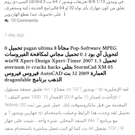
السي دي روم cd/dvd في ويندوز 8/8.1/10 تعريفات ويندوز 7 64 بت لا
تقلق من كون جهازك بأى نواة 32 او 64 فالبرامج الحديثة ذكية وستتعرف
على حاسوبك جيدا بقطع الهاردوير
10 Comments
1 day ago
تحميل 0 pagan ultima 8 مجانا Pop-Software MPEG
لتحويل آي بود 1. 0 تحميل مجاني لمكافحة الفيروسات
win98 Xpert-Design Xpert-Timer 2007 1. 5 تحميل
avernum iv cracks hacks بنتلي StormCad XM 05
فيروس فيروس AutoCAD العمارة 2009 32 بت
dragonfable الذهب برنامج
تعليق صفقة مسؤول iso / مفتاح os ويندوز 10/7 / xp لغة الإنجليزية
أحدث إصدار 15 مايو 2014 الإصدار 15. 1000 حجم الملف 1gb /
964mb (32 بت) المقدمة من قبل مايكروسوفت إنك. عمل شير بين
جهازين ويندوز 7 و xp تحميل لقد وجدت هذا الرابط وعملت باستخدام
المنفذ المحلي. شيء واحد ، تثبيت على جهاز Win 7 مع برنامج
تشغيل 64 بت كما لو كنت تتصل مباشرة باستخدام منفذ TCP / IP