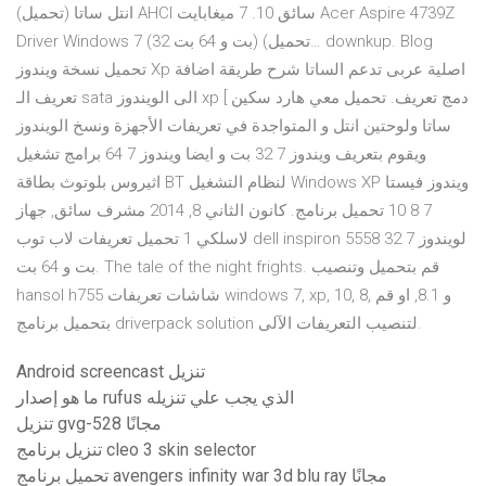
(تحميل) انتل ساتا AHCI سائق 10. 7 ميغابايت Acer Aspire 4739Z
Driver Windows 7 (32 بت و 64 بت) (تحميل… downkup. Blog
تحميل نسخة ويندوز Xp اصلية عربى تدعم الساتا شرح طريقة اضافة
تعريف الـ sata الى الويندوز xp [ دمج تعريف. تحميل معي هارد سكين
ساتا ولوحتين انتل و المتواجدة في تعريفات الأجهزة ونسخ الويندوز
ويقوم بتعريف ويندوز 7 32 بت و ايضا ويندوز 7 64 برامج تشغيل
اثيروس بلوتوث بطاقة BT لنظام التشغيل Windows XP ويندوز فيستا
7 8 10 تحميل برنامج. كانون الثاني 8, 2014 مشرف سائق, جهاز
لاسلكي 1 تحميل تعريفات لاب توب dell inspiron 5558 لويندوز 7 32
بت و 64 بت. The tale of the night frights. قم بتحميل وتنصيب
hansol h755 شاشات تعريفات windows 7, xp, 10, 8, و 8.1, او قم
بتحميل برنامج driverpack solution لتنصيب التعريفات الآلى.
Android screencast تنزيل
ما هو إصدار rufus الذي يجب علي تنزيله
تنزيل gvg-528 مجانًا
تنزيل برنامج cleo 3 skin selector
تحميل برنامج avengers infinity war 3d blu ray مجانًا