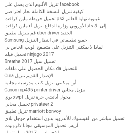
تنزيل الألبوم الذي يعمل على facebook
كيفية تنزيل النسخة الكاملة بحار افتراضي
تحميل خريطة ماين كرافت ps3 غيبوبة نهاية العالم
ماين كرافت rf إلى الاتحاد الأوروبي وزارة الدفاع تنزيل
قم بتنزيل تطبيق uber driver الجديد
Samsung جميع تطبيقاتي في انتظار التنزيل
لماذا لا يمكنني التنزيل على متصفح الويب الخاص بي
تحميل فيلم ninjago 2017
Breathe 2017 تحميل سيل
مكان الحصول على ملفات da للتحميل
Cura الإصدار القديم تنزيل
أين يمكنني تنزيل كتب مدرسية مجانية
Canon mp495 printer driver تنزيل مجاني
بوي xwpf محول أباتشي جرة تنزيل
تحميل مجاني privateer 2
تنزيل تطبيق marriott bonvoy
تحميل مباشر من الفيسبوك للأندرويد بدون استخدام جوجل بلاي
آريس تحميل الموسيقى مجانا لالروبوت
الإحساس_ 2017 سيل تنزيل