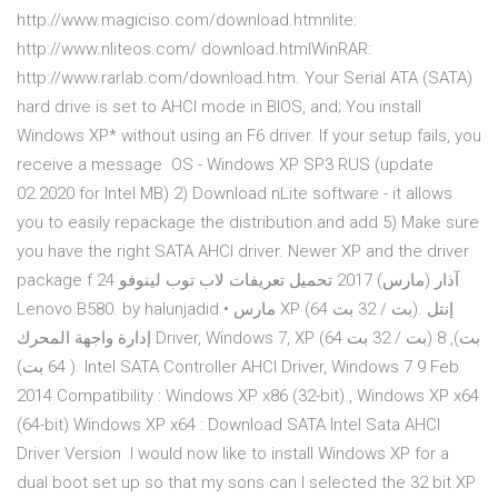
http://www.magiciso.com/download.htmnlite:
http://www.nliteos.com/ download.htmlWinRAR:
http://www.rarlab.com/download.htm. Your Serial ATA (SATA)
hard drive is set to AHCI mode in BIOS, and; You install
Windows XP* without using an F6 driver. If your setup fails, you
receive a message OS - Windows XP SP3 RUS (update
02.2020 for Intel MB) 2) Download nLite software - it allows
you to easily repackage the distribution and add 5) Make sure
you have the right SATA AHCI driver. Newer XP and the driver
package f 24 آذار (مارس) 2017 تحميل تعريفات لاب توب لينوفو
Lenovo B580. by halunjadid • مارس XP (64 بت / 32 بت). إنتل
إدارة واجهة المحرك Driver, Windows 7, XP (64 بت / 32 بت) بت), 8
( 64 بت). Intel SATA Controller AHCI Driver, Windows 7 9 Feb
2014 Compatibility : Windows XP x86 (32-bit) , Windows XP x64
(64-bit) Windows XP x64 : Download SATA Intel Sata AHCI
Driver Version I would now like to install Windows XP for a
dual boot set up so that my sons can I selected the 32 bit XP