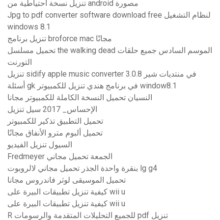
تنزيل نسخة احتياطية من android مصورة
Jpg to pdf converter software download free لنظام التشغيل
windows 8.1
تنزيل برنامج broforce mac مجانًا
تحميل مسلسل the walking dead الموسم السادس جميع حلقات
التورنت
تنزيل sidify apple music converter 3.0.8 في منتديات شير
أسئلة gk في برنامج هندي تنزيل للكمبيوتر window8.1
النسيان تحميل النسخة الكاملة للكمبيوتر مجانا
الإحساس_ 2017 سيل تنزيل
تحميل التطبيق تذكير للكمبيوتر
تحميل ألبوم مترو الأنفاق مجانًا
السيول تنزيل الفيديو
Fredmeyer الجمعة تحميل مجاني
بنقرة واحدة الجذر تحميل مجاني لالروبوت lg g4
تحميل الموسيقى لوثر فاندروس مجانا
كيفية تنزيل تطبيقات البيرة على wii u
كيفية تنزيل تطبيقات البيرة على wii u
R للجميع التحليلات المتقدمة والرسومات pdf تنزيل