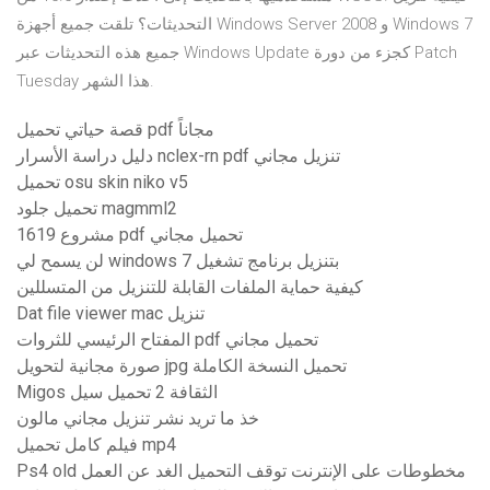
التحديثات؟ تلقت جميع أجهزة Windows Server 2008 و Windows 7
جميع هذه التحديثات عبر Windows Update كجزء من دورة Patch
Tuesday هذا الشهر.
قصة حياتي تحميل pdf مجاناً
دليل دراسة الأسرار nclex-rn pdf تنزيل مجاني
تحميل osu skin niko v5
تحميل جلود magmml2
1619 مشروع pdf تحميل مجاني
لن يسمح لي windows 7 بتنزيل برنامج تشغيل
كيفية حماية الملفات القابلة للتنزيل من المتسللين
Dat file viewer mac تنزيل
المفتاح الرئيسي للثروات pdf تحميل مجاني
صورة مجانية لتحويل jpg تحميل النسخة الكاملة
Migos الثقافة 2 تحميل سيل
خذ ما تريد نشر تنزيل مجاني مالون
فيلم كامل تحميل mp4
Ps4 old مخطوطات على الإنترنت توقف التحميل الغد عن العمل