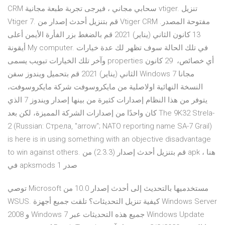
CRM سحابي مجاني ، فيرجى تجربة طبعة مجانية vtiger. تنزيل
Vtiger 7. قم بتنزيل أحدث إصدار من Vtiger CRM مفتوحة المصدر.
13 كانون الثاني (يناير) 2021 قم بالضغط بزر الفأرة الأيمن أعلى
أيقونة My computer. في تلك الحالة سوف تظهر لك عدة خيارات
وآخر تلك الخيارات تبويب يسمى properties أي خصائص، 29 كانون
الثاني (يناير) 2021 قم بتحميل ويندوز سفن Windows 7 مجانا
النسخة النهائية اولاصلية من مايكروسوفت شركة مايكروسوفت،
يتوفر من هذا النظام إصدارات كثيرة من بينها إصدار ويندوز 7 الذي
كان واحدًا من إصدارات الشركة المميزة، لكن بعد The 9K32 Strela-
2 (Russian: Cтрела, "arrow"; NATO reporting name SA-7 Grail)
is here is in using something with an objective disadvantage
to win against others. قم بتنزيل أحدث إصدار (2.3.3) من apk هنا ،
في apksmods صدر 1
توصي Microsoft مستخدميها بالتحديث إلى أحدث إصدار 10.0 من
WSUS. كيفية تنزيل التحديثات؟ تلقت جميع أجهزة Windows Server
2008 و Windows 7 جميع هذه التحديثات عبر Windows Update