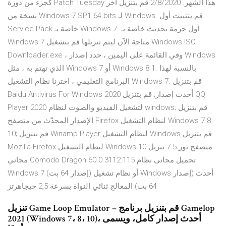
كجزء من دورة Patch Tuesday هذا الشهر. 2/8/2020 قم بتنزيل آخر
نسخة من Windows 7 SP1 64 bits لـ Windows. قم بتثبيت أول
Service Pack خاصة بـ Windows 7. أول حزمة تحديث خاصة بـ
Windows 7 متاحة الآن ليتم تنزيلها قم بتشغيل Windows ISO
Downloader.exe ، وفي القائمة على اليمين ، حدد إصدار Windows
الذي تهتم به ، مثل Windows 7 أو Windows 8.1. بالنسبة لهذا
البرنامج التعليمي ، اخترنا نظام التشغيل Windows 7. قم بتنزيل
Baidu Antivirus For Windows 2020 أحدث إصدار; قم بتنزيل QQ
Player 2020 لتشغيل الفيديو والصوت لنظام windows; قم بتنزيل
الإصدار المحدّث من متصفح Firefox لنظام التشغيل Windows 7 8
10; قم بتنزيل Winamp Player لنظام التشغيل Windows قم بتنزيل
Mozilla Firefox لنظام التشغيل Windows 10 متصفح تور 7.5 تنزيل
مجاني Comodo Dragon 60.0.3112.115 تحميل مجانى نظام
Windows 7 (إصدار 64 بت) أو نظام تشغيل Windows أحدث (إصدار
64 بت) المعالج ثنائي النواة بسرعة 2,5 جيجاهرتز
تنزيل Game Loop Emulator – قم بتنزيل برنامج Gamelop
2021 (Windows 7، 8، 10)، أحدث إصدار كامل، ويسمى