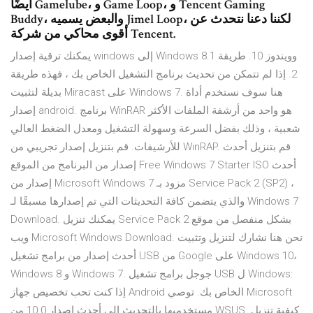
أيضًا Gamelube، و Game Loop، و Tencent Gaming
Buddy، والبعض يسميه Jimel Loop، لكننا دعنا نتحدث عن
أقوى محاكي من شركة Tencent.
يمكنك ترقية إصدار windows إلى Windows 8.1 وويندوز 10. طريقة
2. إذا لم تتمكن من تحديث برنامج التشغيل الخاص بك ، فهذه طريقة
بديلة لتثبيت Miracast على Windows 7. هنا سوف نستخدم أداة
إصدار android. برنامج WinRAR هو واحد من أرشفة الملفات الأكثر
شعبية ، وذلك بفضل السرعة وسهولة التشغيل ومعدل الضغط العالي
للأرشيفات. قم بتنزيل إصدار تجريبي من WinRAP. قم بتنزيل أحدث
إصدار من البرنامج من الموقع Free Windows 7 Starter ISO أحدث
إصدار من Microsoft Windows 7 مزود بـ Service Pack 2 (SP2) ،
والذي يتضمن كافة التحديثات التي تم إصدارها مسبقًا لـ Windows 7
Download. يمكنك تنزيل Service Pack 2 بشكل منفصل من موقع
ويب Microsoft Windows Download. نحن هنا نشارك لتنزيل وتثبيت
أحدث إصدار من برامج تشغيل USB من Google على Windows 10،
Windows 8 و Windows 7. جوجل برامج تشغيل USB ل Windows:
إذا كنت تحب تخصيص جهاز Android الخاص بك. توصي Microsoft
مستخدميها بالتحديث إلى أحدث إصدار 10.0 من WSUS. كيفية تنزيل