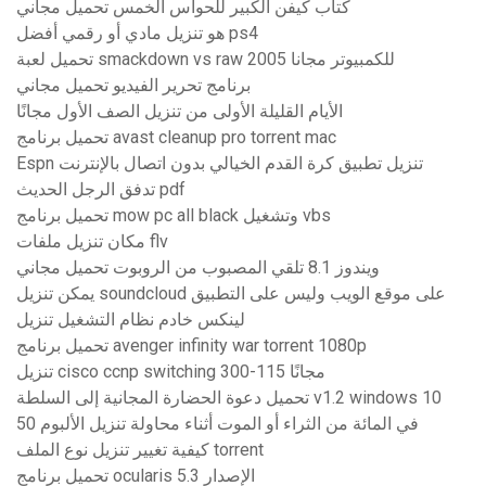
كتاب كيفن الكبير للحواس الخمس تحميل مجاني
هو تنزيل مادي أو رقمي أفضل ps4
تحميل لعبة smackdown vs raw 2005 للكمبيوتر مجانا
برنامج تحرير الفيديو تحميل مجاني
الأيام القليلة الأولى من تنزيل الصف الأول مجانًا
تحميل برنامج avast cleanup pro torrent mac
Espn تنزيل تطبيق كرة القدم الخيالي بدون اتصال بالإنترنت
تدفق الرجل الحديث pdf
تحميل برنامج mow pc all black وتشغيل vbs
مكان تنزيل ملفات flv
ويندوز 8.1 تلقي المصبوب من الروبوت تحميل مجاني
يمكن تنزيل soundcloud على موقع الويب وليس على التطبيق
لينكس خادم نظام التشغيل تنزيل
تحميل برنامج avenger infinity war torrent 1080p
تنزيل cisco ccnp switching 300-115 مجانًا
تحميل دعوة الحضارة المجانية إلى السلطة v1.2 windows 10
50 في المائة من الثراء أو الموت أثناء محاولة تنزيل الألبوم
كيفية تغيير تنزيل نوع الملف torrent
تحميل برنامج ocularis الإصدار 5.3