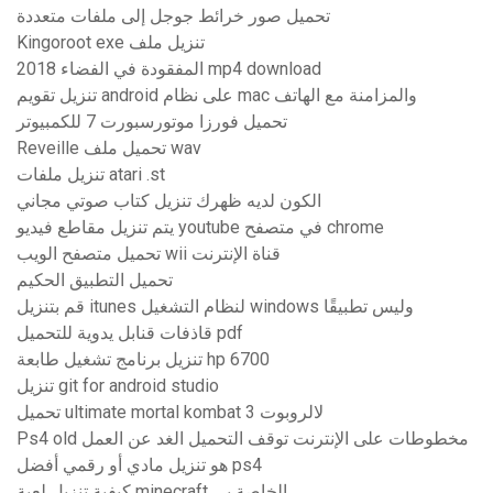
تحميل صور خرائط جوجل إلى ملفات متعددة
Kingoroot exe تنزيل ملف
المفقودة في الفضاء 2018 mp4 download
تنزيل تقويم android على نظام mac والمزامنة مع الهاتف
تحميل فورزا موتورسبورت 7 للكمبيوتر
Reveille تحميل ملف wav
تنزيل ملفات atari .st
الكون لديه ظهرك تنزيل كتاب صوتي مجاني
يتم تنزيل مقاطع فيديو youtube في متصفح chrome
تحميل متصفح الويب wii قناة الإنترنت
تحميل التطبيق الحكيم
قم بتنزيل itunes لنظام التشغيل windows وليس تطبيقًا
قاذفات قنابل يدوية للتحميل pdf
تنزيل برنامج تشغيل طابعة hp 6700
تنزيل git for android studio
تحميل ultimate mortal kombat 3 لالروبوت
Ps4 old مخطوطات على الإنترنت توقف التحميل الغد عن العمل
هو تنزيل مادي أو رقمي أفضل ps4
كيفية تنزيل لعبة minecraft الخاصة بي