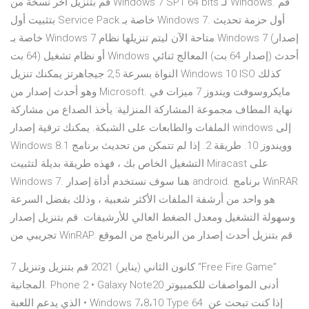
قم بتنزيل آخر نسخة من Windows 7 SP1 64 bits لـ Windows. قم
بتثبيت أول Service Pack خاصة بـ Windows 7. أول حزمة تحديث
خاصة بـ Windows 7 متاحة الآن ليتم تنزيلها نظام Windows 7 (إصدار
64 بت) أو نظام تشغيل Windows أحدث (إصدار 64 بت) المعالج ثنائي
النواة بسرعة 2,5 جيجاهرتز يمكنك تنزيل Windows 10 ISO كذلك
وهو أحدث إصدار من Microsoft. مايكروسوفت ويندوز 7 ميزات في
نهاية المطاف مجموعة المشاركة المنزلية: يأخذ الصداع من مشاركة
الملفات والطابعات على الشبكة. يمكنك ترقية إصدار windows إلى
Windows 8.1 وويندوز 10. طريقة 2. إذا لم تتمكن من تحديث برنامج
التشغيل الخاص بك ، فهذه طريقة بديلة لتثبيت Miracast على
Windows 7. هنا سوف نستخدم أداة إصدار android. برنامج WinRAR
هو واحد من أرشفة الملفات الأكثر شعبية ، وذلك بفضل السرعة
وسهولة التشغيل ومعدل الضغط العالي للأرشيفات. قم بتنزيل إصدار
تجريبي من WinRAP. قم بتنزيل أحدث إصدار من البرنامج من الموقع
7 كانون الثاني (يناير) 2021 قم بتنزيل وتنزيل “Free Fire Game”
المجانية. Phone 2 • Galaxy Note20 أدنى المواصفات للكمبيوتر
الذي يدعم اللعبة • Windows 7،8،10 Type 64 إذا كنت تبحث عن