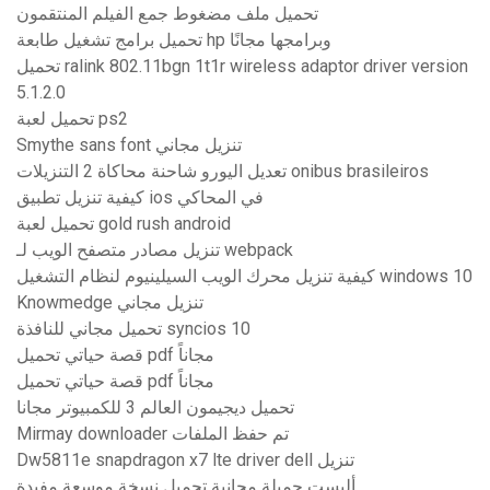
تحميل ملف مضغوط جمع الفيلم المنتقمون
تحميل برامج تشغيل طابعة hp وبرامجها مجانًا
تحميل ralink 802.11bgn 1t1r wireless adaptor driver version
5.1.2.0
تحميل لعبة ps2
Smythe sans font تنزيل مجاني
تعديل اليورو شاحنة محاكاة 2 التنزيلات onibus brasileiros
كيفية تنزيل تطبيق ios في المحاكي
تحميل لعبة gold rush android
تنزيل مصادر متصفح الويب لـ webpack
كيفية تنزيل محرك الويب السيلينيوم لنظام التشغيل windows 10
Knowmedge تنزيل مجاني
تحميل مجاني للنافذة syncios 10
قصة حياتي تحميل pdf مجاناً
قصة حياتي تحميل pdf مجاناً
تحميل ديجيمون العالم 3 للكمبيوتر مجانا
Mirmay downloader تم حفظ الملفات
Dw5811e snapdragon x7 lte driver dell تنزيل
أليست جميلة مجانية تحميل نسخة موسعة مفيدة