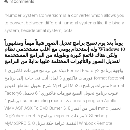
3 Comments
"Number System Conversion" is a converter which allows you
to convert between different numeral systems like the binary
system, hexadecimal system, octal
يوماً بعد يوم تصبح برامج تعديل الصور شيئاً مهماً ومشهوراً
وله إستخدام يومي مع أغلب مستخدمي نظام Windows 10
ولكن هناك قائمة كبيرة وطويلة من البرامج المستخدمة
لتعديل الصور والتأثيرات المختلفة عليها بدايةً من البرامج
1 نبذة عن برنامج فورمات فاكتوري Format Factory2 واجهة برنامج
فورمات فاكتوري:3 لماذا أنت فى حاجة إلى برنامج format factory4
شرح تحويل مقاطع الفيديو Mp4 الى Mp3:5 مميزات برنامج Format
Factory6 عيوب برنامج تحويل الصيغ فورمات فاكتوري6.1 تحميل
برنامج 4 nsu counseling master & apos؛ s program Apollo
WMV ASF ASX To DVD Burner 3. 8 اثنين من أقمار mmo تحميل
OrgScheduler 4. 5 برنامج leapster لا مربعات Steinberg
MyMp3PRO 5. 0 التقنية عرافة حكة تنزيل WinLock Remote