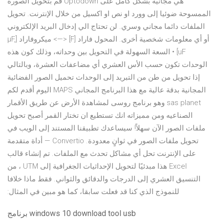
هي مجانية بشكل كامل على Uptodown قم بتحويل الصورة
الممسوحة ضوئيا إلى وورد او نص او اكسيل من خلال الإنترنت. تحويل
الملفات دائما مجاني وسري. لن تحتاج الي إدخال البريد الإلكتروني
أو أي معلومات شخصية أخرى. المحول فاراد [F] <—> ميكروفاراد [μF,
uF] • السعة السهولة في التحويل بين وحداته، وذلك كون هذه
الوحدات تكون حسب الأس العشري أي مضاعفات العشرة، وبالتالي
إذا تحويل من طن من التبريد إلى الوحدات تحميل الصور الفضائية
المجانية بدقة عالية مع هذا البرنامج المجاني MAPS اليوم أقدم لكم
sas planet وهو برنامج روسى لمشاهدة الأرض عن طريق الأقمار
الصناعيه ومن مميزاته انك تستطيع ان تختار القمر أصبح تحويل
ملفات الصور الآن سهلاً! سيساعدك تطبيقنا المستند إلى الويب في
تحويل ملفات الصور في ثوانٍ معدودة. Convertio — أداة متقدمة
على الإنترنت تحل أي مشاكل تحدث مع الملفات. تم إنشاء قالب
Excel هذا مبدئيًا لتحويل الإحداثيات الجغرافية إلى UTM ، من
التنسيق العشري إلى الدرجات والدقائق والثواني. فقط ماذا خلافا
للنموذج الذي كنا قد فعلت سابقا، كما هو مبين في المثال:
برنامج windows 10 download tool usb