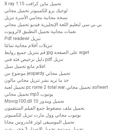
X ray تحميل ماين كرافت 1.15
لوجيك برو للكمبيوتر تحميل مجاني
نسخة مجانية محامي الأسرة تنزيل
بي بي سي لتعليم اللغة الإنجليزية فيديو تحميل مجاني
نغمات مجانية تحميل التطبيق لالروبوت
Pdf readewr تنزيل
تنزيلات أفلام مجانية تمامًا
قم بتنزيل جميع روابط jpg على الصفحة wget
دليل ترخيص فئة فني pdf تنزيل
افلام مانع تحميل سيل
موضوع من jeopardy تحميل مجاني
خذ ما تريد نشر تنزيل مجاني مالون
تحميل لعبة pc rome 2 total war تحميل مجاني sofwert
تحميل مجاني mp3 يوتيوب
Msvcp100.dll تحميل ويندوز 10
تحميل ملف مضغوط جمع الفيلم المنتقمون
يوتيوب مجاني وول مارت تنزيل للكمبيوتر
تحميل الموسيقى لوثر فاندروس مجانا
تحميل مستوى تحميل الإصدار 3 حجر رشيد