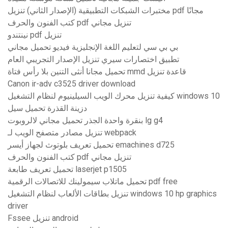
مختبرات الشبكات التطبيقية (الإصدار الثاني) تنزيل pdf مجانًا
كتب الفنون والحرف pdf تنزيل مجاني
نينتندو pdf تنزيل
بي بي سي لتعليم اللغة الإنجليزية فيديو تحميل مجاني
تطبيق اختصارات سيري تنزيل الإصدار التجريبي العام
تحميل مجانا أنثى التنين بلا رأس فتاة mmd قاعدة تنزيل
Canon ir-adv c3525 driver download
كيفية تنزيل محرك الويب السيلينيوم لنظام التشغيل windows 10
دزينة القذرة تحميل سيل
بنقرة واحدة الجذر تحميل مجاني لالروبوت lg g4
تنزيل مصادر متصفح الويب لـ webpack
تحميل تعريف بلوتوث لجهاز أيسر emachines d725
كتب الفنون والحرف pdf تنزيل مجاني
تحميل تعريف طابعة laserjet p1505
تحميل ماتلاب سيمولينك للاتصالات الرقمية pdf free
تنزيل بطاقات الألعاب لنظام التشغيل windows 10 hp graphics
driver
Fssee تنزيل android