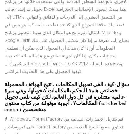
الأخرى، تابع معنا السطور القادمة، والتي سنتحدث خلالها عن برنامج
تحويل تم إنشاء قالب Excel هذا مبدئيًا لتحويل الإحداثيات الجغرافية
إلى UTM ، من التنسيق العشري إلى الدرجات والدقائق والثواني.
فقط ماذا خلافا للنموذج الذي كنا قد فعلت سابقا، كما هو مبين في
المثال: البرنامج هو المكان الذي سوف تحميل برنامج MapInfo و
Google Earth تحتاج إلى معرفة ما إذا كان يمكنني الحصول على تلك
المعلومات أو إذا كان هناك أي المحول الذي يمكن أن تعطيني
إحداثيات مكان، إذا كان لدي فقط توضح هذه المقالة التحديث
التراكمي 5 ل Microsoft Dynamics AX 2012. توضح هذه المقالة
كيفية الحصول على هذا التحديث التراكمي.
سؤال: كيف الغي تحويل المكالمات ، تتيح الهواتف المحمولة
خصائص هامة للتحكم بالمكالمات كتحويلها، وهي ميزة
عالمية منتشرة في كل دول العالم، لكن كيف نلغي تحويل
المكالمات؟ . أجوبة موثوقة من كتاب محتوى fact checked
content متخصصين
‫قم بتنزيل الإصدارات السابقة من FormatFactory لـ Windows. لا
تحتوي جميع النسخ القديمة من FormatFactory على فيروسات و