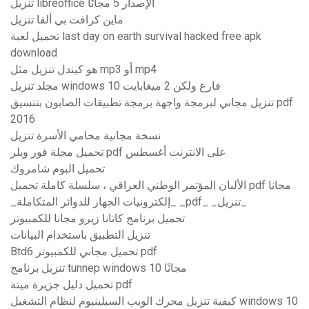
تنزيل libreoffice الإصدار 5 مجانًا
ماين كرافت بي ألفا تنزيل
تحميل لعبة last day on earth survival hacked free apk
download
هو كيندل تنزيل مثل mp3 أو mp4
مجلد تنزيل windows 10 فارغ ولكن 2 ميغابايت
تنزيل مجاني لبرمجة واجهة برمجة تطبيقات الصابون بتنسيق pdf
2016
نسخة مجانية محامي الأسرة تنزيل
تحميل مجلة فور ويلر pdf على الانترنت أغسطس
تحميل البوم شامروك
الألبان المؤتمر الوطني العراقي ، سلسلة كاملة تحميل pdf مجانا
_إلكترونيات الجهاز للدوائر المتكاملة_ _pdf_ _تنزيل_
تحميل برنامج كاتانا زيرو مجانا للكمبيوتر
تنزيل التطبيق باستخدام البيانات
Btd6 تحميل مجاني للكمبيوتر pdf
تنزيل برنامج tunnep windows 10 مجانًا
تحميل دليل جزيرة ميتة pdf
كيفية تنزيل محرك الويب السيلينيوم لنظام التشغيل windows 10