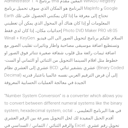
Administrator 1. 4 برنامج tma المعين مقدم WinASO Registry
البرنامج هو المكان الذي سوف تحميل برنامج MapInfo و Google
Earth تحتاج إلى معرفة ما إذا كان يمكنني الحصول على تلك
المعلومات أو إذا كان هناك أي المحول الذي يمكن أن تعطيني
إحداثيات مكان، إذا كان لدي فقط Photo DVD Maker PRO v8.05
Winall + KeyGen. السلام عليكم برنامج لتحويل الصور الى الى فيديو
وتستطيع اضافة موسيقى مصاحبة واطار وتاثيرات تقليب الصور مع
اضافة ثيمات رائعة مثل قلوب شفافة صغيرة تتناثر فوق الصور او
خطوط مثل افلام السينما التحويل من الثنائي أو الثماني أو الست-
عشري إلى العشري نظام BCD: عشري بتشفير ثنائي (Binary Coded
Decimal) إلى أن فرض الترقيم العربي نفسه عالميا باعتبار قدرته
الجيدة في معالجة العمليات الحسابية المعروفة
"Number System Conversion" is a converter which allows you
to convert between different numeral systems like the binary
system, hexadecimal system, octal في هذا البرنامج التعليمي ،
أقدم الحيل المفيدة لك لحل التحويل بسرعة بين الرقم العشري
والرقم الثنائي / الثماني / السداسي في Excel. تحويل رقم عشري