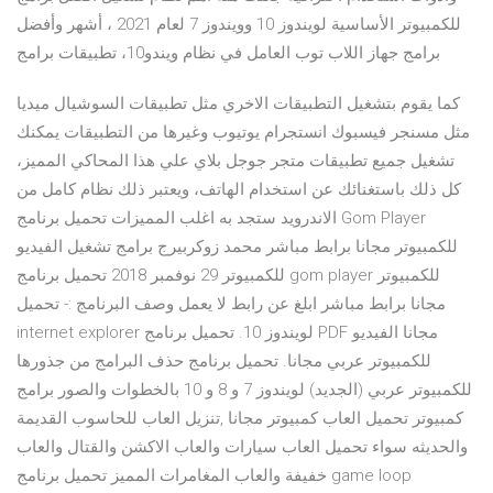
للكمبيوتر الأساسية لويندوز 10 وويندوز 7 لعام 2021 ، أشهر وأفضل
برامج جهاز اللاب توب العامل في نظام ويندو10، تطبيقات برامج
كما يقوم بتشغيل التطبيقات الاخري مثل تطبيقات السوشيال ميديا
مثل مسنجر فيسبوك انستجرام يوتيوب وغيرها من التطبيقات يمكنك
تشغيل جميع تطبيقات متجر جوجل بلاي علي هذا المحاكي المميز،
كل ذلك باستغنائك عن استخدام الهاتف، ويعتبر ذلك نظام كامل من
الاندرويد ستجد به اغلب المميزات تحميل برنامج Gom Player
للكمبيوتر مجانا برابط مباشر محمد زوكربيرج برامج تشغيل الفيديو
للكمبيوتر 29 نوفمبر 2018 تحميل برنامج gom player للكمبيوتر
مجانا برابط مباشر ابلغ عن رابط لا يعمل وصف البرنامج :- تحميل
internet explorer لويندوز 10. تحميل برنامج PDF مجانا الفيديو
للكمبيوتر عربي مجانا. تحميل برنامج حذف البرامج من جذورها
للكمبيوتر عربي (الجديد) لويندوز 7 و 8 و 10 بالخطوات والصور برامج
كمبيوتر تحميل العاب كمبيوتر مجانا ,تنزيل العاب للحاسوب القديمة
والحديثه سواء تحميل العاب سيارات والعاب الاكشن والقتال والعاب
خفيفة والعاب المغامرات المميز تحميل برنامج game loop