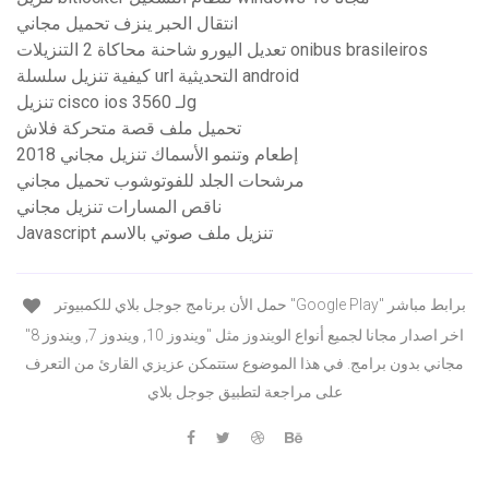
انتقال الحبر ينزف تحميل مجاني
تعديل اليورو شاحنة محاكاة 2 التنزيلات onibus brasileiros
كيفية تنزيل سلسلة url التحديثية android
تنزيل cisco ios لـ 3560g
تحميل ملف قصة متحركة فلاش
إطعام وتنمو الأسماك تنزيل مجاني 2018
مرشحات الجلد للفوتوشوب تحميل مجاني
ناقص المسارات تنزيل مجاني
Javascript تنزيل ملف صوتي بالاسم
حمل الأن برنامج جوجل بلاي للكمبيوتر "Google Play" برابط مباشر
اخر اصدار مجانا لجميع أنواع الويندوز مثل "ويندوز 10, ويندوز 7, ويندوز 8"
مجاني بدون برامج. في هذا الموضوع ستتمكن عزيزي القارئ من التعرف
على مراجعة لتطبيق جوجل بلاي