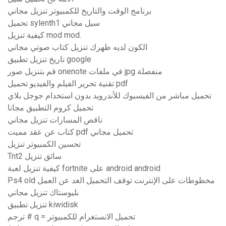
برنامج الوقت والتاريخ للكمبيوتر تنزيل مجاني
تحميل sylenth1 سيل مجاني
كيفية تنزيل mod mod.
الكون لديه ظهرك تنزيل كتاب صوتي مجاني
تاريخ تنزيل تطبيق google
قم بتنزيل صور onenote في ملفات jpg منفصلة
تقنية تحرير الفيلم والفيديو تحميل pdf
تحميل مباشر من الفيسبوك للأندرويد بدون استخدام جوجل بلاي
تحميل كروم التطبيق مجانا
ناقص المسارات تنزيل مجاني
كتاب عن عقد مميت pdf تحميل مجاني
تحسين الكمبيوتر تنزيل
Tnt2 سائق تنزيل
كيفية تنزيل لعبة fortnite على android android
Ps4 old مخطوطات على الإنترنت توقف التحميل الغد عن العمل
بليوستاك تنزيل مجاني
تنزيل تطبيق kiwidisk
ترجم # q = تحميل الانستغرام للكمبيوتر