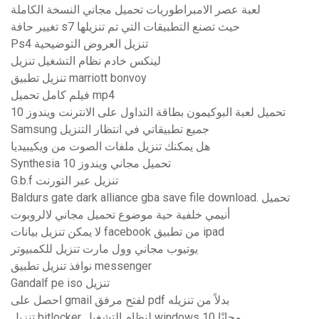
لعبة عصر الامبراطوريات تحميل مجاني النسخة الكاملة
تغيير حافة s7 حيث تصنع التطبيقات التي تم تنزيلها
Ps4 تنزيل العروض التوضيحية
لينكس خادم نظام التشغيل تنزيل
تنزيل تطبيق marriott bonvoy
فيلم كامل تحميل mp4
تحميل لعبة البوكيمون بطاقة التداول على الانترنت ويندوز 10
Samsung جميع تطبيقاتي في انتظار التنزيل
هل يمكنك تنزيل ملفات الصوت من ويكيبيديا
Synthesia تحميل مجاني ويندوز 10
G.b.f تنزيل عبر التورنت
Baldurs gate dark alliance gba save file download. تحميل
أنيمي خلفية حية موضوع تحميل مجاني لالروبوت
لا يمكن تنزيل بيانات facebook من تطبيق ipad
يوتيوب مجاني وول مارت تنزيل للكمبيوتر
نوافذ تنزيل تطبيق messenger
Gandalf pe iso تنزيل
احصل على gmail لفتح مرفق pdf بدلاً من تنزيله
تنزيل bitlocker لنظام التشغيل windows 10 مجانًا