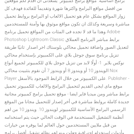
برامج اساسية. مواقع برامج كمبيوتر. يسعدنى ان اقدم لكم موقعين
من افضل مواقع البرامج واكثرها شهرة وتقديماً للفائدة فهدف كل
زوار المواقع بشكل عام هو تحميل الالعاب او البرامج بروابط تحميل
مباشرة وسريعة وكذلك ان تكون مواقع موثوق بها وآمنة للمستخدمين
وهذا ما قد لا تجده فى المئات من المواقع تحميل برنامج Adobe
Photoshop Lightroom Classic برابط مباشر البرنامج العملاق
لتعديل الصور واضافة تحميل محاكي بلوستاك اخر اصدار. ثانيًا طريقة
تنزيل برنامج سوق جوجل بلاي على الكمبيوتر بإستخدام محاكي
نوكس بلاير. 1- أولًا لابد من تنزيل جوجل بلاي للكمبيوتر لجميع أنواع
الويندوز 10 أو ويندوز 8 أو ويندوز 7 أن نقوم بتثبيت محاكي Nox
Player على الكمبيوتر من خلال الرابط الموجود بالأسفل. Publisher -
موقع ماى ايجى القديم لتحميل البرامج والالعاب للكمبيوتر تحميل
برابط مباشر ومن ميديا فاير ايضا - موقع تحميل برامج كمبيوتر مجانية
جديدة كاملة بروابط مباشرة في أخر إصدار للتحميل مجانا من الموقع
الرسمي البرامج الأساسية للكمبيوتر لويندوز 10. ويندوز 10 من اهم
أنظمة التشغيل المستخدمة في الوقت الحالي حيث يتم استخدامه
من قبل ملايين المستخدمين حول العالم لما يوفره من خيارات
وأدوات استخدام احترافية جعلت منه اهم نظام تشغيل أفضل برامج