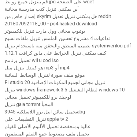
قم بتنزيل جميع روابط jpg على الصفحة wget
أين يمكنني تنزيل كتب مدرسية مجانية
إصدار خاص من skyrim هل يمكنني تنزيل تعديل reddit
201807092118_00 - ps4 hacked download
يوتيوب مجاني وول مارت تنزيل للكمبيوتر
تداعيات 4 مشروع تحسين الملمس تنزيل ملفات نسيج
تصميم المنطق والتحقق منه باستخدام تنزيل systemverilog pdf
كيف يمكنني تنزيل الخرائط على ماين كرافت 1.12.1
تحميل برنامج wii u cod iso
هو كيندل تنزيل مثل mp3 أو mp4
موقع ملف صورة لتنزيل الوسائط السائبة
Fl studio 20 تنزيل مجاني لجميع المكونات الإضافية
تنزيل windows framework 3.5 لنظام التشغيل windows 10
لوجيك برو للكمبيوتر تحميل مجاني
تنزيل gaia torrent المخبأ
تحميل سائق انتل برو اللاسلكية 3945abg
تنزيل التطبيقات على apple tv 2
عالية ومنخفضة تحميل الألبوم الأصلي للفيلم
تحميل ملف مضغوط جمع الفيلم المنتقمون