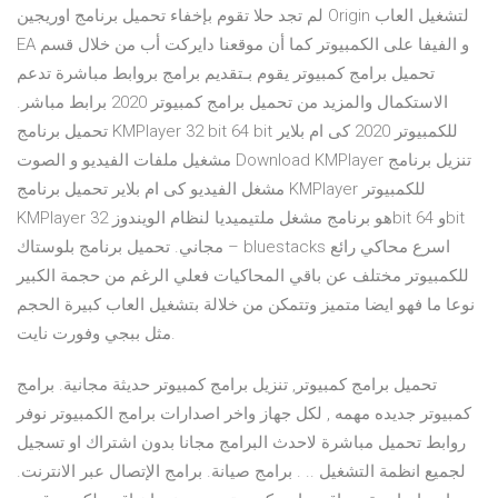
لم تجد حلا تقوم بإخفاء تحميل برنامج اوريجين Origin لتشغيل العاب
EA و الفيفا على الكمبيوتر كما أن موقعنا دايركت أب من خلال قسم
تحميل برامج كمبيوتر يقوم بـتقديم برامج بروابط مباشرة تدعم
الاستكمال والمزيد من تحميل برامج كمبيوتر 2020 برابط مباشر.
تحميل برنامج KMPlayer 32 bit 64 bit للكمبيوتر 2020 كى ام بلاير
مشغيل ملفات الفيديو و الصوت Download KMPlayer تنزيل برنامج
مشغل الفيديو كى ام بلاير تحميل برنامج KMPlayer للكمبيوتر
KMPlayer هو برنامج مشغل ملتيميديا لنظام الويندوز 32bit و 64bit
مجاني. تحميل برنامج بلوستاك – bluestacks اسرع محاكي رائع
للكمبيوتر مختلف عن باقي المحاكيات فعلي الرغم من حجمة الكبير
نوعا ما فهو ايضا متميز وتتمكن من خلالة بتشغيل العاب كبيرة الحجم
مثل ببجي وفورت نايت.
تحميل برامج كمبيوتر, تنزيل برامج كمبيوتر حديثة مجانية. برامج
كمبيوتر جديده مهمه , لكل جهاز واخر اصدارات برامج الكمبيوتر نوفر
روابط تحميل مباشرة لاحدث البرامج مجانا بدون اشتراك او تسجيل
لجميع انظمة التشغيل .. . برامج صيانة. برامج الإتصال عبر الانترنت.