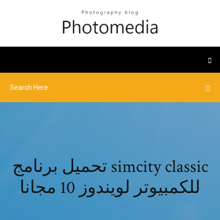
تحميل برنامج simcity classic
للكمبيوتر لويندوز 10 مجانا