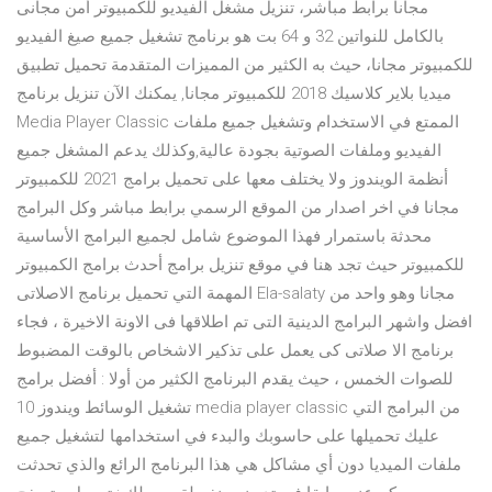
مجانا برابط مباشر، تنزيل مشغل الفيديو للكمبيوتر أمن مجانى
بالكامل للنواتين 32 و 64 بت هو برنامج تشغيل جميع صيغ الفيديو
للكمبيوتر مجانا، حيث به الكثير من المميزات المتقدمة تحميل تطبيق
ميديا بلاير كلاسيك 2018 للكمبيوتر مجانا, يمكنك الآن تنزيل برنامج
Media Player Classic الممتع في الاستخدام وتشغيل جميع ملفات
الفيديو وملفات الصوتية بجودة عالية,وكذلك يدعم المشغل جميع
أنظمة الويندوز ولا يختلف معها على تحميل برامج 2021 للكمبيوتر
مجانا في اخر اصدار من الموقع الرسمي برابط مباشر وكل البرامج
محدثة باستمرار فهذا الموضوع شامل لجميع البرامج الأساسية
للكمبيوتر حيث تجد هنا في موقع تنزيل برامج أحدث برامج الكمبيوتر
المهمة التي تحميل برنامج الاصلاتى Ela-salaty مجانا وهو واحد من
افضل واشهر البرامج الدينية التى تم اطلاقها فى الاونة الاخيرة ، فجاء
برنامج الا صلاتى كى يعمل على تذكير الاشخاص بالوقت المضبوط
للصوات الخمس ، حيث يقدم البرنامج الكثير من أولا : أفضل برامج
تشغيل الوسائط ويندوز 10 media player classic من البرامج التي
عليك تحميلها على حاسوبك والبدء في استخدامها لتشغيل جميع
ملفات الميديا دون أي مشاكل هي هذا البرنامج الرائع والذي تحدثت