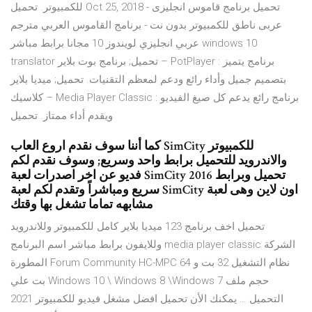
للكمبيوتر. تحميل Oct 25, 2018 - تحميل برنامج قاموس انجليزى
عربى ناطق للكمبيوتر بدون نت - برنامج القاموس العربي مترجم
عربي انجليزي لويندوز 10 مجانا برابط مباشر windows 10
translator تحميل; برنامج بوت بلاير – PotPlayer : برنامج يتميز
بتصميم جميل وأداء رائع ودعم لمعظم التقنيات. تحميل; ميديا بلاير
كلاسيك – Media Player Classic : برنامج رائع يدعم كل صيغ الفيديو
ويقدم أداء ممتاز. تحميل
كما أننا سوف نقدم اروع العاب SimCity للكمبيوتر
والاندرويد للتحميل برابط واحد وسريع; وسوف نقدم لكم
فديو عن اخر اصدرات لعبة SimCity 2016 تحميل وبرابط
سريع ومباشراً وتقدم لكم لعبة SimCity اون لاين وهى لعبة
مشابهه تماما تشغل بها وقتك
تحميل اخف برنامج 123 ميديا بلاير كامل للكمبيوتر وللاندرويد
وللايفون برابط مباشر اسم البرنامج media player classic الشركة
المطورة Forum Community HC-MPC نظام التشغيل 32 بت و 64
بت علي Windows 10 \ Windows 8 \Windows 7 حجم ملف
التحميل … يمكنك الأن تحميل افضل مشغل فيديو للكمبيوتر 2021