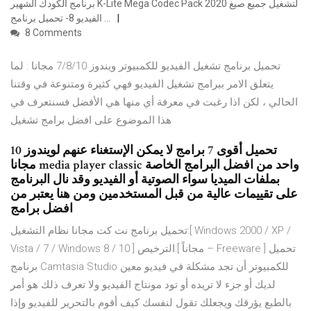
برنامج الكودك الشهير K-Lite Mega Codec Pack 2020 لتشغيل جميع صيغ
الفيديو 8- تحميل برنامج …
8 Comments
تحميل برنامج تشغيل الفيديو للكمبيوتر ويندوز 7/8/10 مجانا : لما
يتعلق الامر ببرامج تشغيل الفيديو فهي كثيرة ومتنوعة في وقتنا
الحالي ، لكن اذا رغبت في معرفة أي منها هي الأفضل فسنتعرف في
هذا الموضوع على افضل برامج تشغيل
تحميل أقوى 7 برامج لا يمكن الإستغناء عنهم لويندوز 10
مجانا media player classic واحد من افضل البرامج الخاصة
بملفات الميديا سواء الصوتية أو الفيديو وقد نال البرنامج
على تقييمات عالية من قبل المستخدمين ومن هنا يعتبر من
افضل برامج
تحميل برنامج نت كت مجانا نظام التشغيل:[ Windows 2000 / XP /
Vista / 7 / Windows 8 / 10 ] الترخيص:[ مجاناً – Freeware ] تحميل
برنامج Camtasia Studio للكمبيوتر أن تجد مشكلة في فيديو معين
لديك أو جزء لا تريده أو تود مونتاج الفيديو ولا تعرف ذلك هو أمر
بالطبع يؤرقك ويجعلك تقول لنفسك كيف أقوم بالتحرير للفيديو وإذا