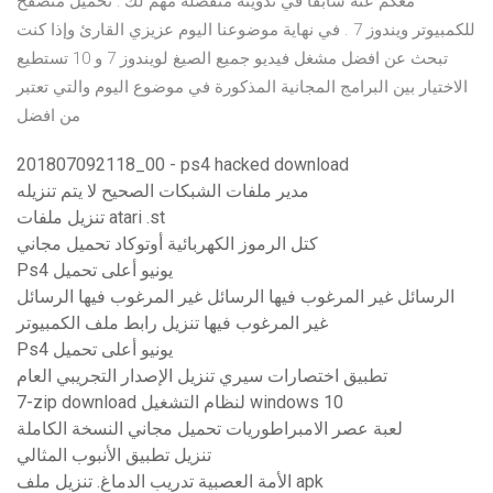
معكم عنه سابقا في تدوينه منفصلة مهم لك : تحميل متصفح
للكمبيوتر ويندوز 7 . في نهاية موضوعنا اليوم عزيزي القارئ وإذا كنت
تبحث عن افضل مشغل فيديو جميع الصيغ لويندوز 7 و 10 تستطيع
الاختيار بين البرامج المجانية المذكورة في موضوع اليوم والتي تعتبر
من افضل
201807092118_00 - ps4 hacked download
مدير ملفات الشبكات الصحيح لا يتم تنزيله
تنزيل ملفات atari .st
كتل الرموز الكهربائية أوتوكاد تحميل مجاني
Ps4 يونيو أعلى تحميل
الرسائل غير المرغوب فيها الرسائل غير المرغوب فيها الرسائل
غير المرغوب فيها تنزيل رابط ملف الكمبيوتر
Ps4 يونيو أعلى تحميل
تطبيق اختصارات سيري تنزيل الإصدار التجريبي العام
7-zip download لنظام التشغيل windows 10
لعبة عصر الامبراطوريات تحميل مجاني النسخة الكاملة
تنزيل تطبيق الأنبوب المثالي
الأمة العصبية تدريب الدماغ. تنزيل ملف apk