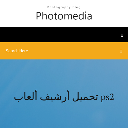
تحميل أرشيف ألعاب ps2