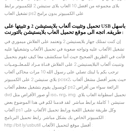
بلاى مجموعه من افضل 10 العاب بلاى ستيشن 2 للكمبيوتر برابط
تشغيل العاب ps2 على الكمبيوتر بدون برامج
تحميل وتثبيت ألعاب بلايستيشن 2 و تثبيتها على USB باسهل
طريقه. اتجه الى موقع تحميل العاب بلايستيشن بالتورنت :
إن كنت تمتلك جهاز بلايستيشن 2 وتعتمد على الفلاش ميموري في
تشغيل الألعاب عليه وتواجه صعوبة في تحميل الألعاب وتشغيلها عليه
فأنت في الطريق الصحيح حيث أننا سنكتشف معا كيف تقوم بتحميل
وتتبيث ألعاب البلايستيشن 2 على الفلاش قنـاة مـراد للمـعلــومـيات
ترحب بكم يا ليتك تصلي على رسول الله 10 مرات محاكي ألعاب
بلاي ستيشن 2 على الكمبيوتر pcsx2، حيث يعتبر أفضل مشغل ألعاب
كونسول يقوم بتشغيل معظم ألعاب ps2 الرائعة سواء من أقراص
dvd أو صور الأقراص مثل iso، nrg، img. تحميل اسطوانة العاب بلاي
ستيشن 1 كاملة برابط مباشر. لقد قدمنا لكم في هذا الموضوع بعض
ألعاب ps1 وكل طريقة تشغيل اللعبة ورابط تحميل الألعاب على
الكمبيوتر الخاص بك بشكل مباشر. رابط تحميل البرنامج :
http://bit.ly/usbutill أفضل موقع لتحميل الألعاب :