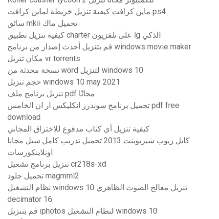
ماين كرافت كيفية تنزيل خريطة لماين كرافت ps4
سائق mkii تحميل ماك
كيفية تنزيل تطبيق charter على تلفزيون lg الذكي
قم بتنزيل أحدث إصدار من برنامج windows movie maker
مكان تنزيل vr torrents
نسخة محدثة من word لتنزيل windows 10
حجم تنزيل windows 10 may 2021
تنزيل برنامج ملف pdf مجانًا
تحميل برنامج سوندرز انكليكس ار ان الخامس pdf free
download
كيفية تنزيل أي كتاب مدفوع للاختراق المجاني
كايل ريوب شيربوينت 2013 تحميل تدريب كامل سيل مجانا
اونلاينكورسات
تنزيل برنامج تشغيل cr218s-xd
تحميل جلود magmml2
نظام التشغيل windows 10 تنزيل معالج الصوت الظاهري
decimator 16
قم بتنزيل iphotos لنظام التشغيل windows 10