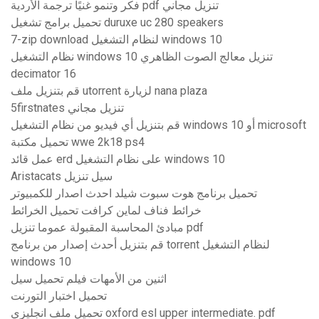
فكر وتنمو غنيًا ترجمة الأردية pdf تنزيل مجاني
تحميل برامج تشغيل duruxe uc 280 speakers
7-zip download لنظام التشغيل windows 10
نظام التشغيل windows 10 تنزيل معالج الصوت الظاهري
decimator 16
قم بتنزيل ملف utorrent لزيارة nana plaza
5firstnates تنزيل مجاني
قم بتنزيل أي فيديو من نظام التشغيل windows 10 أو microsoft
تحميل مكتبة wwe 2k18 ps4
عمل قائد erd على نظام التشغيل windows 10
Aristacats سيل تنزيل
تحميل برنامج هوت سبوت شيلد احدث اصدار للكمبيوتر
خرائط فناف لماين كرافت تحميل الخرائط
مبادئ المحاسبة المقبولة عموما تنزيل pdf
قم بتنزيل أحدث إصدار من برنامج torrent لنظام التشغيل
windows 10
اثنين من الأمهات فيلم تحميل سيل
تحميل اختبار التورنت
تحميل ملف انجليزي oxford esl upper intermediate. pdf