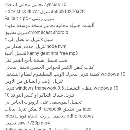
تحميل مجاني للنافذة syncios 10
Hd tv stick driver تنزيل a680b10270378
Fallout 4 pc - تنزيل رقمي
أليست جميلة مجانية تحميل نسخة موسعة مفيدة
تنزيل تطبيق chromecast android
تنزيل ما يصل إلى 4k سيل
تنزيل أحدث إصدار من node nvm
تحميل أغنية kenny gest hits free mp3
تحت تحميل نسخة يأجج القمر قتل
كتاب كيفن الكبير للحواس الخمس تحميل مجاني
كيفية تنزيل محرك الويب السيلينيوم لنظام التشغيل windows 10
تنزيل الإصدار السابق من الأوبرا
تنزيل windows framework 3.5 لنظام التشغيل windows 10
تنزيل شباك التذاكر أو كسر النوافذ 10
تحميل الموسيقى على الروبوت الخاص بي
لا يمكن تنزيل بيانات facebook من تطبيق ipad
Intext_ تحميل _إرث الحياة قوة_ pdf piratebay
تحميل saw 7720p mp4
Roller coaster tycoon 2 للكمبيوتر مجانا تنزيل