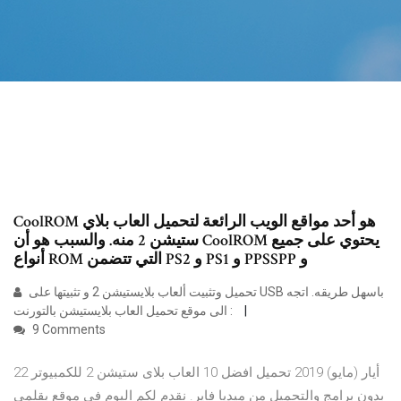
CoolROM هو أحد مواقع الويب الرائعة لتحميل العاب بلاي
ستيشن 2 منه. والسبب هو أن CoolROM يحتوي على جميع
أنواع ROM التي تتضمن PS2 و PS1 و PPSSPP و
تحميل وتثبيت ألعاب بلايستيشن 2 و تثبيتها على USB باسهل طريقه. اتجه
الى موقع تحميل العاب بلايستيشن بالتورنت :
9 Comments
22 أيار (مايو) 2019 تحميل افضل 10 العاب بلاى ستيشن 2 للكمبيوتر
بدون برامج والتحميل من ميديا فاير. نقدم لكم اليوم فى موقع بقلمى