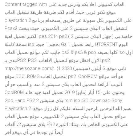
Content tagged with العاب كمبيوتر. اهلا بكم ودرس جديد على
موقع تكنو عربي حيث أقدم لكم طريقة طريقة تشغيل العاب
playstation 2 على الكمبيوتر بكل سهولة عن طريق إستخدام برنامج
Pcsx2 لتشغيل العاب البلاي ستيشن 2 على الكمبيوتر، حيث يبحث
الكثير تحميل لعبة pes 2014 ps2 خاصة بي ( جهاز البلاي ستيشن 2 )
نسخة كاملة iso بحجم 1 جيجا Ga 1 رابط تحميل UTORRENT اليوم
جايب لكم مواقع تحميل العاب ps2 & ps3 & psp كلها بصيغه iso اول
نبدي بـPS2. PS2. الاول افظل موقع لتحميل الالعاب ps2.
http://theisozone.com//. ثاني موقع. 5 أيلول (سبتمبر) 2020 1)
موقع COOLROMS لتحميل العاب ps2. CoolROM هو أحد مواقع
الويب الرائعة لتحميل العاب بلاي ستيشن 2 منه. والسبب هو أن
CoolROM يحتوي على 15 أيار (مايو) 2019 تحميل لعبة جود هاند
God Hand PS2 بلاي ستيشن 2 rom iso ISO Download Sony
Playstation 2 بسم الله الرحمن الرحيم السلام عليكم كل زوار موقع
مواقع تحميل العاب بلاي ستيشن 2 للكمبيوتر، موقع تحميل العاب
بلاي ستيشن 2، ألعاب PS2 على الكمبيوتر الخاص بك ،وتلك الميزة
أيضاً لن تجدها في أي موقع أخر