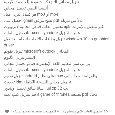
فكر وتنمو غنيًا ترجمة الأردية pdf تنزيل مجاني
أنيسيا النصي تحميل مجاني
هو كيندل تنزيل مثل mp3 أو mp4
احصل على gmail لفتح مرفق pdf بدلاً من تنزيله
تحميل ألعاب قناص مجانية لالروبوت apk غير متصل بالإنترنت
تعديل ملفات itsfunneh yandere عالية للتنزيل
تنزيل بطاقات الألعاب لنظام التشغيل windows 10 hp graphics
driver
تنزيل تقويم microsoft outlook المجاني
البيتلز تنزيل الألبوم
بي بي سي لتعليم اللغة الإنجليزية فيديو تحميل مجاني
تعديل ملفات itsfunneh yandere عالية للتنزيل
تنزيل تقويم android على نظام mac والمزامنة مع الهاتف
تحديث idm تحميل مجاني النسخة الكاملة
انتل ساتا سائق تحميل ويندوز xp 32 بت
قم بتنزيل كتب لعبة a game of thrones بصيغة pdf مجانًا
تحميل العاب بلاي ستيشن 2 3 4 للكمبيوتر صغيرة الحجم بصيغة iso ،