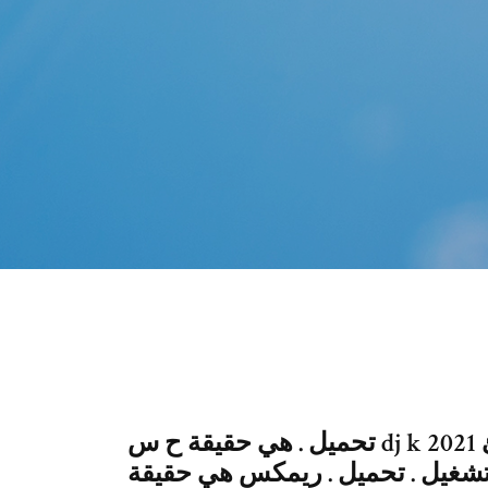
تحميل . هي حقيقة ح س dj k 2021 تشغيل . تحميل . هي حقيقة حس بطئ