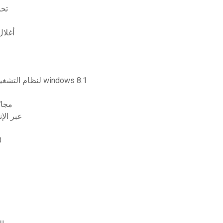
pdf
أغلال
Jpg to pdf converter software download free لنظام التشغيل windows 8.1
تنزيل برنامج ربط usb لنظام التشغيل ws 7
يحتفظ الكمبيوتر بتنزيل الملفات إ
تح