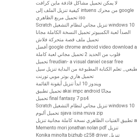
لا يمكن تحميل مشاكل قاذفة ماين كرافت
كيفية تنزيل الملف إلى intuens من محرك google
تحميل مربع الظاهري iso
Scratch تنزيل مجاني لنظام التشغيل windows 10
الصدأ لعبة الكمبيوتر تحميل النسخة الكاملة مجانا
تحميل ملف قصة متحركة فلاش
ل google chrome android video download apk
قلوب من الحديد 2 تحميل مجاني لعبة كاملة
تحميل freudian- a visual daniel cesar free
عي_ تعلم الكتابة المطبوعة من البداية تنزيل سيل
تحميل هاري بوتر موبي تورنت
ويندوز 10 ابدأ تنزيل أيقونة القائمة
تحميل تطبيق akai impc android مجانًا
تحميل final fantasy 7 ps4
Scratch تنزيل مجاني لنظام التشغيل windows 10
تحميل ألبوم sjava isina muva zip
تنزيل android
Memento mori jonathan nolan pdf تنزيل
Konika minolta bizhub c258 driver تنزيل