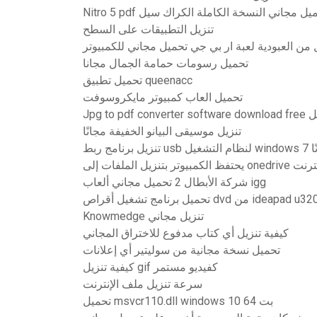
Nitro 5  تحميل مجاني النسخة الكاملة الكراك سيل
تنزيل التطبيقات على السطح
 من العبودية لعبة ار بي جي تحميل مجاني للكمبيوتر
تحميل رسومات حمامة الجمال مجانا
تحميل تطبيق queenacc
تحميل العاب كمبيوتر مايكروسوفت
تنزيل موسيقى البيانو الخفيفة مجانًا
windo مجانًا
لى onedrive عبر الإنترنت
شركة الأبطال 2 تحميل مجاني ألعاب igg
ميل برنامج تشغيل أقراص dvd من ideapad u320
Knowmedge تنزيل مجاني
كيفية تنزيل أي كتاب مدفوع للاختراق المجاني
تحميل نسخة مجانية من سوليتير أي إعلانات
كيفية تنزيل gif كفيديو مستمر
سرعة تنزيل ملف الإنترنت
تحميل msvcr110.dll windows 10 64 بت