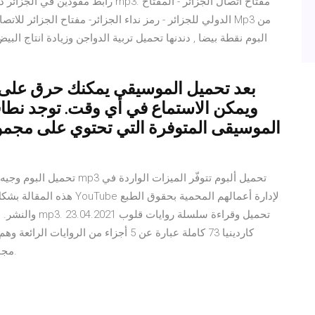
الدولي للجزائر - رمز نداء الجزائر- مفتاح الجزائر للاتصال
بعد تحميل الموسيقى يمكنك حرق على 
الموسيقى المتوفرة التي تحتوي على مجم
تحميل البوم وجيه عزيز باللي
هذه المقالة بشكل حصريّ لل
والنشر. مسرحية
تاريخى انا انثى يليلة الثالث سحر التميمة ثم reader مجانا.