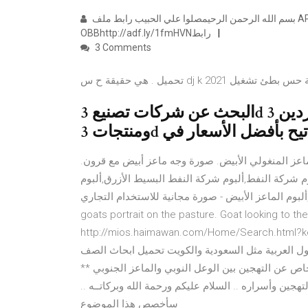
بسم الله الرحمن الرحيمصلوا علي الحبيب رابط ملف APKhttp://adf.ly/1fmHEfرابط ملف
OBBhttp://adf.ly/1fmHVNرابط
3 Comments
حميل . هي حقيقة حس بطئ تشغيل
البحث عن شركات تصنيع 3d الماعز المفاتيح موردين 3d الماعز المفاتيح
ماعز المنغولي الأبيض. صورة وجه ماعز أبيض مع قرون.
لحجم تحميل مجاني صغير (861بكسل) ألبوم شركة النفط,ألبوم شركة النفط البسيط الأزرق,ألبوم
م الماعز الأبيض - صورة مجانية للاستخدام التجاري. White
goats portrait on the pasture. Goat loo. تحميل مجاني كامل رابط تحميل اللعبة للايفون فقط
http://mios.haimawan.com/Home الماعز القزم او الماعز القصير تعتبر
دول العربية مثل السعودية والكويت تحميل ابحاث الصف
: ** ألبوم خاص عن التهجين بين الوعل النوبي والماعز الجنوبي **
جين وأسراره .. السلام عليكم ورحمة الله وبركاتــه ..
سأخصص هذا الموضوع