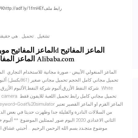
تحميل . هي حقيقة ح س dj k 2021 تشغيل . ت
ومنتجات 3d الماعز المفاتيح بأفضل الأسعار في Alibaba.com
الماعز المنغولي الأبيض - صورة مجانية للاستخدام التجاري. ال
تحميل مجاني كامل ا
شركة النفط الأزرق,ألبوم شركة النفط,الألبوم الأزرق,ألبو
king to the camera
/Search.html?keyword=Goat%20simulator
من السلالات النادرة والقليلة جدا وظهرت حديثا في بعض ال
الثاني الاعدادي 2020 البوم صور لممثلين الموضوع
موضوع متجـدد بسم الله الرحمن الرحيم .. أحبتي عشاق الته