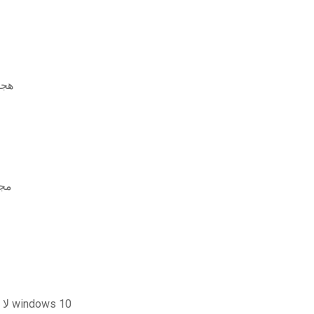
هجو
تنزي
لا يمكن تنزيل برنامج الطرف الثالث في نظام التشغيل windows 10