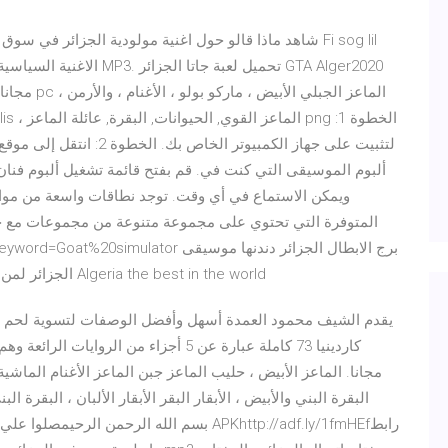
مجانا و برا
ألبوم الموسيقى التي كنت في. قم بفتح قائمة تشغيل ألبوم فن
المتوفرة التي تحتوي على مجموعة متنوعة من مجموعات مع جمي
Search.html?keyword=Goat%20simulator
وأغاني MP3. الجزائر لمن لا يعرفها شاهد ما قاله العالم عن الجزائر Algeria the best in the world
يقدم الشيف محمود العمدة أسهل وأفضل الوصفات لتسوية لحم ال