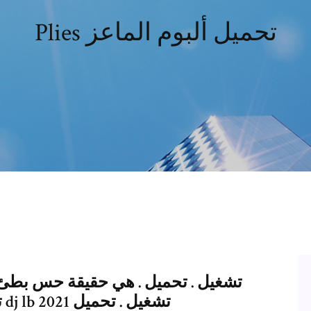
Plies تحميل ألبوم الماعز
تشغيل . تحميل . ريمكس هي حقيقة dj lb 2021 تشغيل . تحميل