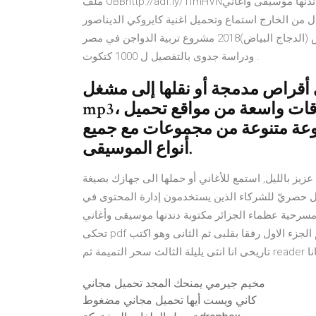
ملف OBBhttp://adf.ly/1fmHVNرابط مقودين في الجزائر دندنها موسيقى وأغاني mp3. مفتاح اتصال الجزائر - المفتاح
 من الخارج استماع وتحميل اغنية كايروكي الديناصور Mp3 من
البوم نقطة بيضا , دندنها تحميل تربية الدواجن وزيادة انتاج البيض (الدجاج البياض)2018 مشروع تربية الدواجن في مصر
ودراسة جدوى بالتفصيل ل 1000 كتكوت .
أقراص مدمجة أو نقلها إلى مشغل
mp3، ويمكن الاستماع في أي وقت. توجد نطاقات واسعة من مواقع تحميل
وعة متنوعة من مجموعات مع جميع
أنواع الموسيقى.
ل, استمع للأغاني أو حملها الى جهازك بصيغة mp3 تحميل ألبوم تتوفّر الميزات الواردة في
شركاء الذين يستخدمون إدارة المحتوى في YouTube لإدارة أعمالهم المحمية بحقوق الطبع
 عظماء الجزائر مكتوبة دندنها موسيقى وأغاني mp3. 23.04.2021 تحميل وقراءة سلسلة روايات قلوب
تحكى pdf كاردينيا 73 كاملة عبارة عن 5 أجزاء من الروايات الرائعة وهم الجزء الاول رفقا بقلبى ثم الثانى وهو اكتب
مخيم جيرمي يمنحك المجد تحميل مجاني
كاني ويست أيها تحميل مجاني مضغوط