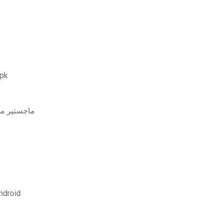
أفض
ماجستير مطب
تطبيق الفتيات الظاهري نسخة كاملة مجانية 