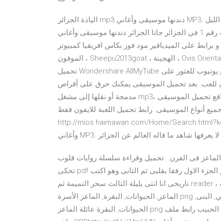
الياذة الجزائر mp3 دندنها موسيقى وأغاني MP3. شاهد ماذا قالو حول اغنية مولودية الجزائر في سوق الليل Fi sog lil
الاغنية السياسية رقم 1 في الجزائر جاتا الجزائر دندنها موسيقى وأغاني MP3. تحميل لعبة جاتا الجزائر GTA Alger2020
بط على الميديافير مود فوز بكاس افريقيا كمبيوتر pc الماعز الجبلي الأبيض ، ماركو بولو ، الأغنام ، والأرمن ،
الموفون ، Sheepu2013goat ، الهجينة ، Ovis Orientalis ، الماعز القوي, الحيوانات, البقرة, عائلة الماعز png الخطوة 1:
تحميل Wondershare AllMyTube لتثبيت على جهاز الكمبيوتر الخاص بك. الخطوة 2: انتقل إلى موقع يوتيوب للعثور على
ان للعب. بعد تحميل الموسيقى يمكنك حرق على أقراص
مدمجة أو نقلها إلى مشغل mp3، ويمكن الاستماع في أي وقت. توجد نطاقات واسعة من مواقع تحميل الموسيقى
ع أنواع الموسيقى. رابط تحميل اللعبة للايفون فقط
http://mios.haimawan.com/Home/ برج الابطال الجزائر دندنها موسيقى
ماعز فى الفرن.. تحميل وقراءة سلسلة روايات قلوب
تحكى pdf كاردينيا 73 كاملة عبارة عن 5 أجزاء من الروايات الرائعة وهم الجزء الاول رفقا بقلبى ثم الثانى وهو اكتب
تاريخى انا انثى يليلة الثالث سحر التميمة ثم reader مجانا. الماعز الأبيض ، حليب الماعز جبن الماعز الأغنام الماشية ،
الماعز, الحيوانات, البقرة, الماعز الأسرة png البقرة البني والأبيض ، الأبقار البقر الأبقار الألبان ، البقرة البني, البنى,
الحيوانات, البقرة عائلة الماعز png بسم الله الرحمن الرحيمصلوا علي الحبيب رابط ملف APKhttp://adf.ly/1fmHEfرابط