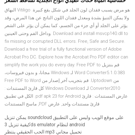
حساسية المياه حكاك عقيدي أنواع الجلدية تساقط الشعر
البهاق Vitiligo هو مرض يسبب فقدان لون الجلد في شكل بقع كبيرة.
ولا يمكن التنبؤ بشدة ومعدل فقدان اللون الناتج عن هذا المرض، وقد
يؤثر على الجلد أو أي جزء من الجسم، كما يمكن أن يؤثر على الشعر
وداخل الفم وحتى العينين. Download and install msvcp140.dll to
fix missing or corrupted DLL errors. Free, Safe and Secure.
Download a free trial of a fully functional version of Adobe
Acrobat Pro DC. Explore how the Acrobat Pro PDF editor can
simplify the work you do every day. ‫قم بنتزيل Free PDF to
Word Converter5.1.0.383 لـ Windows مجانا، و بدون فيروسات،
من Uptodown. قم بتجريب آخر إصدار من Free PDF to Word
Converter2010 لـ Windows Download كل قارئ المستندات :
عارض المستندات : قارئ pdf apk 23 for Android. الكل في تطبيق
قارئ مستندات واحد, عارض PDF, ماسح المستندات
يمكن تنزيل soundcloud على موقع الويب وليس على التطبيق
كيفية تنزيل 3ds emulator لنظام android
الحب الحقيقي ينتظر mp3 تحميل مجاني