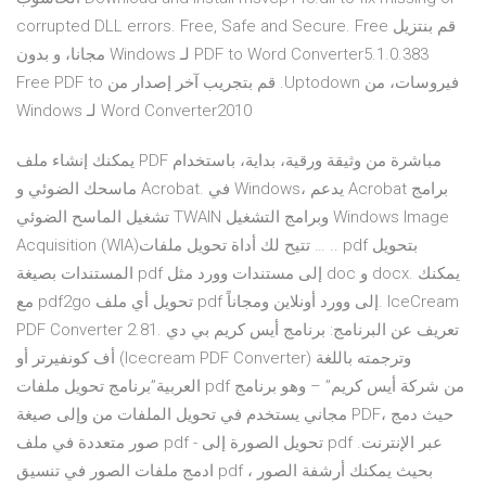
corrupted DLL errors. Free, Safe and Secure. ‫قم بنتزيل Free
PDF to Word Converter5.1.0.383 لـ Windows مجانا، و بدون
فيروسات، من Uptodown. قم بتجريب آخر إصدار من Free PDF to
Word Converter2010 لـ Windows
يمكنك إنشاء ملف PDF مباشرة من وثيقة ورقية، بداية، باستخدام
ماسحك الضوئي و Acrobat. في Windows، يدعم Acrobat برامج
تشغيل الماسح الضوئي TWAIN وبرامج التشغيل Windows Image
Acquisition (WIA)‎‏.. … تتيح لك أداة تحويل ملفات pdf بتحويل
المستندات بصيغة pdf إلى مستندات وورد مثل doc و docx. يمكنك
مع pdf2go تحويل أي ملف pdf إلى وورد أونلاين ومجاناً. IceCream
PDF Converter 2.81. تعريف عن البرنامج: برنامج أيس كريم بي دي
أف كونفيرتر أو (Icecream PDF Converter) وترجمته باللغة
العربية”برنامج تحويل ملفات pdf من شركة أيس كريم” – وهو برنامج
مجاني يستخدم في تحويل الملفات من وإلى صيغة PDF، حيث دمج
صور متعددة في ملف pdf - تحويل الصورة إلى pdf عبر الإنترنت.
ادمج ملفات الصور في تنسيق pdf ، بحيث يمكنك أرشفة الصور