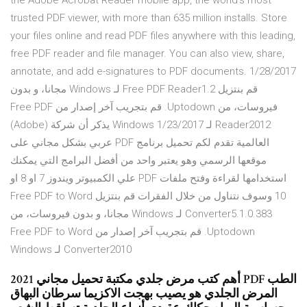
the Adobe Acrobat Reader mobile app, the world’s most
trusted PDF viewer, with more than 635 million installs. Store
your files online and read PDF files anywhere with this leading,
free PDF reader and file manager. You can also view, share,
annotate, and add e-signatures to PDF documents. 1/28/2017
‫قم بنتزيل Free PDF Reader1.2 لـ Windows مجانا، و بدون
فيروسات، من Uptodown. قم بتجريب آخر إصدار من Free PDF
Reader2012 لـ Windows 1/23/2017 يذكر أن شركة (Adobe)
العالمية تقدم لكم تحميل برنامج PDF عربي بشكل مجاني على
موقعها الرسمي وهو يعتبر واحد من أفضل البرامج التي يمكنك
استخدامها لقراءة وفتح ملفات PDF علي الكمبيوتر ويندوز 7 او 8 او
10 وسوف نتناول من خلال الفقرات ‫قم بنتزيل Free PDF to Word
Converter5.1.0.383 لـ Windows مجانا، و بدون فيروسات، من
Uptodown. قم بتجريب آخر إصدار من Free PDF to Word
Converter2010 لـ Windows
أهم كتب مرض جلدي مكتبة تحميل مجاني 2021 PDF الطب
المرض الجلدي هو يصيب بهجت الاكزيما سرطان البهاق