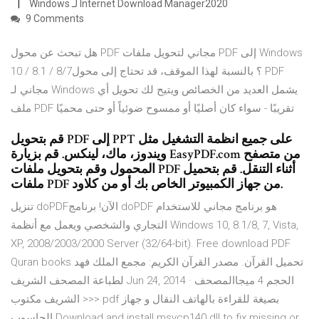
Internet Download Manager2020 لـ Windows
9 Comments
هل تبحث عن محول PDF مجاني لتحويل ملفات PDF إلى Windows
10 / 8.1 / 8/7؟ بالنسبة لهذا الموقف، قد تحتاج إلى محول PDF
مجاني لـ Windows يشمل العديد من الخصائص ويتيح لك تحويل أي
ملف PDF تقريبًا - سواء كان أصليًا أو ممسوح ضوئياً أو حتى محميًا
قم بتحويل PDF إلى PPT على جميع انظمة التشغيل مثل
ويندوز، ماك، لينكس. قم بزيارة EasyPDF.com من متصفح
المحمول وقم بتحويل ملفات PDF أثناء التنقل. قم بتحميل
ملفات PDF من جهاز الكمبيوتر الخاص بك أو من كلاود.
تنزيل doPDFالآن! برنامج doPDF هو برنامج مجاني للاستخدام
التجاري والشخصي ويعمل مع أنظمة Windows 10, 8.1/8, 7, Vista,
XP, 2008/2003/2000 Server (32/64-bit). Free download PDF
Quran books تحميل القرآن. مصدر القرآن الكريم: مجمع الملك فهد
لطباعة المصحف الشريف Jun 24, 2014 · الحجم 4 ميجاالمصحف
الشريف مكتوب >>> pdf بصيغة للقراءة بالهاتف النقال و جهاز
الحاسوب Download and install msvcp140.dll to fix missing or