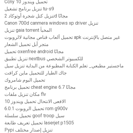
Ccny تحميل ويندوز 10
تنزيل برنامج تشغيل tu-s9
تنزيل كتل شجرة أوتوكاد 2d مجانًا
Canon 700d canmera windows xp driver تنزيل
تنزيل gaia torrent المخبأ
تحميل ألعاب قناص مجانية لالروبوت apk غير متصل بالإنترنت
متجر أبل تحميل الشعار
تحميل oxenfree android مجانًا
تنزيل تطبيق nextbus للكمبيوتر الشخصي
ماجستير مطبعي_ تعلم الكتابة المطبوعة من البداية تنزيل سيل
جاك الطيار للتحميل ماين كرافت
تحميل البوم شامروك
تحميل برنامج cheat engine 6.7 مجانًا
مكان تنزيل ملفات flv
الافعى الانتحال تحميل ويندوز 10
تحميل الروبوت 6.0.1 rom g900v
تحميل سلسلة goof troop سيل
تحميل تعريف طابعة laserjet p1505
Pypi تنزيل إصدار مختلف