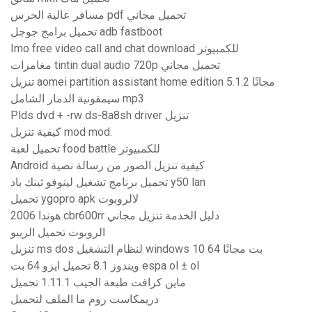
مسافر عالية الحرس pdf تحميل مجاني
تحميل برامج جوجل adb fastboot
Imo free video call and chat download للكمبيوتر
مغامرات tintin dual audio 720p تحميل مجاني
تنزيل aomei partition assistant home edition 5.1.2 مجانًا
سيمفونية الدمار الشامل mp3
Plds dvd + -rw ds-8a8sh driver تنزيل
كيفية تنزيل mod mod.
تحميل لعبة food battle للكمبيوتر
Android كيفية تنزيل الصور من رسالة نصية
تحميل برنامج تشغيل لينوفو ثينك باد y50 lan
تحميل ygopro apk لالروبوت
2006 هوندا cbr600rr دليل الخدمة تنزيل مجاني
الروبوت تحميل الريبو
تنزيل ms dos لنظام التشغيل windows 10 64 بت مجانًا
ويندوز 8.1 تحميل ايزو 64 بت espa ol ± ol
ماين كرافت طبعة الجيب 1.11.1 تحميل
دريمكاست روم ما الملف لتحميل