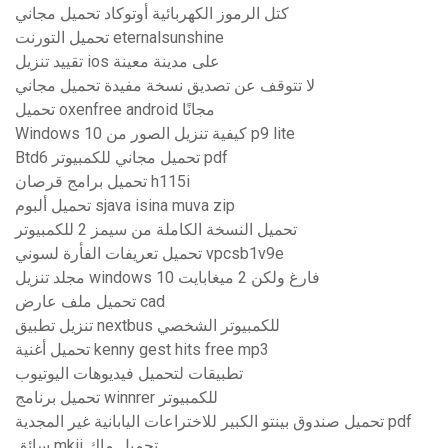
كتل الرموز الكهربائية أوتوكاد تحميل مجاني
تحميل التورنت eternalsunshine
تقييد تنزيل ios على مدينة معينة
لا تتوقف عن تصديق نسخة مفيدة تحميل مجاني
تحميل oxenfree android مجانًا
Windows 10 كيفية تنزيل الصور من p9 lite
Btd6 تحميل مجاني للكمبيوتر pdf
تحميل برامج قرصان h115i
تحميل ألبوم sjava isina muva zip
تحميل النسخة الكاملة من سيمز 2 للكمبيوتر
تحميل تعريفات الفأرة لسوني vpcsb1v9e
مجلد تنزيل windows 10 فارغ ولكن 2 ميغابايت
تحميل ملف عارض cad
تنزيل تطبيق nextbus للكمبيوتر الشخصي
تحميل أغنية kenny gest hits free mp3
تطبيقات لتحميل فيديوهات اليوتيوب
تحميل برنامج winnrer للكمبيوتر
تحميل صندوق بينتو الكبير للاختراعات اليابانية غير المجدية pdf
سائق mkii تحميل ماك