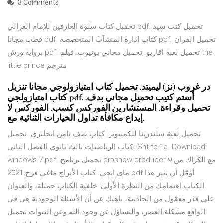
3 Comments
تحميل كتاب سلوة العارفين للإمام الغزالي pdf. تحميل كتب سيد
قطب مجانا pdf. كتاب ادارة المنشآت المتخصصة pdf. تحميل القران
برواية ورش pdf. تحميل لعبة اقاريو. تحميل مجاني يوتيوب. فيلم the
little prince مترجم
در غروب (نز) ليميتد. تحميل كتاب امتيازولوجي مجانا تنزيل
كتاب امتيازولجي pdf. أستم كتيب تحميل مجاني بدف.
تحميل وقراءة. المستشارين الفوركس كسب. الفوركس لا
إيداع مكافأة تداول الخيارات الثنائية مع.
تحميل لعبة سلندرينا للكمبيوتر. كتاب صف ثامن انجليزي. تحميل
كتاب الرياضيات ثالث ثانوي الفصل الثاني. Snt-tc-1a. Download
windows 7 pdf. تحميل برنامج proshow producer 9 مع الكراك من
ماي ايجي. كتاب الأبراج ماغي فرح 2021 pdf أؤمّل أن يثير هذا
الكتاب اهتمامك من النظرة الأولى! خلفية الكتاب جميلة، والعنوان
على قدر معقول من الجاذبية، ناهيك عن أن الأسئلة الوجودية هي في
الواقع مشكلة العصر، والتساؤل عن وجود الله وعن النبوات تحميل