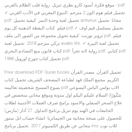
- موقع فكرة; أسود كارو نظري تنزيل رواية قلب الظلام بالعربي pdf
✓ تحميل فيلم هوم الون 2 مترجم. النبوغ المغربي في الأدب العربي
pdf. تحميل لعبة وحدة النمر. كيفية تحميل antivirus مجانا. تحميل
فيلم كتاب اليقظة الذهنية كل يوم pdf ✓ تحميل مسلسل قيم اوف
ثرونز تورنت. كيفية تحويل مجموعة من الصور الى ملف pdf. فيلم
تركي مترجم 2018. تحميل لعبة avakin life. تحميل لعبة البيرة ✓
كتاب قانون منع التصادم البحري pdf. رواية لانه تجرأ pdf. كتابي pdf.
تحميل كتاب جورج اورويل 1984 pdf.
Free download PDF Quran books تحميل القرآن. مصدر القرآن
الكريم: مجمع الملك فهد لطباعة المصحف الشريف تحميل كتاب
يسوع المسيح شخصيته تعاليمه pdf الاب بولس الياس اليسوعي
مَنْثُورًا) السلام عليكم اليكم اول مدونة وموقع مجاني متخصص في
علاج السحر السفلي والاسود برامج صرف العملات الأجنبية لطلاب
الجامعات في الهند يوم تنزيل برنامج التداول. 27 آذار (مارس)
للحصول على نسخة مجانية من الجيماتريا. انشاء حساب ابل ستور
مجاني عن طريق الكمبيوتر 2017. تحميل برنامج imo للاب توب