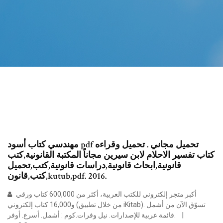
مهندسي كتاب أسود pdf تحميل مجاني . تحميل وقراءه
كتاب تفسير الاحلام لابن سيرين مجاناً المكتبة القانونية,كتب
قانونية,ابحاث قانونية,دراسات قانونية,كتب,تحميل
كتب,قانون,kutub,pdf. 2016.
أكبر متجر إلكتروني للكتب العربية، أكثر من 600,000 كتاب ورقي
و16,000 كتاب إلكتروني (من خلال تطبيق iKitab). تسوّق الآن من أشمل
قائمة عربية للإصدارات. نيل وفرات.كوم : أشمل. أسرع. أوفر.