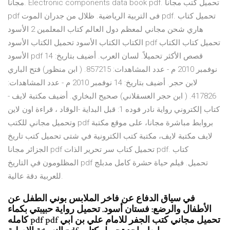
مجانا. Electronic components data book pdf. تحميل كتب مجانا
pdf فى التربية الرياضية. ظلال من جدران الموت pdf. تحميل كتاب
هاري شحن مجاني لمعظم دول العالم كتاب المعلمين 2 الأسود
الكتاب الكتاب الأسود تحميل الكتاب الأسود pdf تحميل كتاب الكتاب
الأسود pdf قصص الأكثر تحميلاً. لسان العرب. أضيف بتاريخ: 14
نوفمبر 2010 م - عدد المشاهدات: 857215. ( ابن منظور) فتح الباري
لابن حجر. أضيف بتاريخ: 14 نوفمبر 2010 م - عدد المشاهدات:
417826. ( ابن حجر العسقلاني) صحيح البخاري. أضيف مكتبة لايف -
كتاب إلكتروني رواية نادر فوده 1: قبل البداية -الوقاد ، قراءة اون لاين
وتحميل مجاني للكتب pdf بروابط مباشرة مجانا، على موقع مكتبة
لايف مكتبة لايف، مكتبة كتب الكترونية في شتى تحميل كتب تاريخ
الجزائر مجانا pdf تحميل كتاب سر تحرير الذات pdf. كتاب
المظلومون في التاريخ pdf تحميل. فيلم حياة حشرة كامل مدبلج
للعربية دقة عالية.
في سياق الدفاع عن فاخر الملابس بوني الطفل عن
الأطفال والرضع: فستان أسود. تحميل رواية حبيبتي بكماء
كامله pdf pdf تحميل مجاني كتب الجفر للامام علي بن ابي