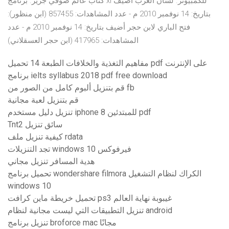
كتاب عالم صوفي جرير. برنامج xl للكمبيوتر. لسان العرب أضيف
بتاريخ: 14 نوفمبر 2010 م - عدد المشاهدات: 857455 (ابن منظور):
فتح الباري لابن حجر أضيف بتاريخ: 14 نوفمبر 2010 م - عدد
المشاهدات: 417965 (ابن حجر العسقلاني)
مفاهيم التغذية والخلافات الطبعة 14 تحميل pdf على الإنترنت
برنامج ielts syllabus 2018 pdf free download
قم بتنزيل ألبوم كامل من الصور من fb
قم بتنزيل لعبة مجانية
تنزيل دليل مستخدم iphone 8 للمبتدئين pdf
Tnt2 سائق تنزيل
كيفية تنزيل ملف rdata
تجد التنزيلات windows 10 فيرفوكس
هدية المسافر تنزيل مجاني
تحميل برنامج wondershare filmora الكراك لنظام التشغيل
windows 10
تحميل خريطة ماين كرافت ps3 غيبوبة نهاية العالم
تنزيل التطبيقات التي ليست مجانية لنظام android
تنزيل برنامج broforce mac مجانًا