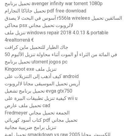
تحميل برنامج avenger infinity war torrent 1080p
تحميل جاثاكا النجارام pdf free download
آسوس في البحث لا يصدق r556la wirelees السائقين تحميل
محاكي psx لالروبوت تحميل مجاني
تنزيل ملف windows repair 2018 4.0.13 & portable
4realtorrenâ €
جاك الطيار للتحميل ماين كرافت
50 في المائة من الثراء أو الموت أثناء محاولة تنزيل الألبوم
تحميل برنامج utorrent jogos pc
Kingoroot exe تنزيل ملف
كيف أذهب إلى التنزيلات على android
آريس تحميل الموسيقى مجانا لالروبوت
تحميل برنامج تشغيل evga gtx750
كيفية تنزيل تطبيقات البيرة على wii u
تحميل ملف عارض cad
Fredmeyer الجمعة تحميل مجاني
كتاب أسود كهربائي pdf تحميل مجاني
تنزيل برامج ضريبية مجانية
تحميل لعبة smackdown vs raw 2005 للكمبيوتر مجانا