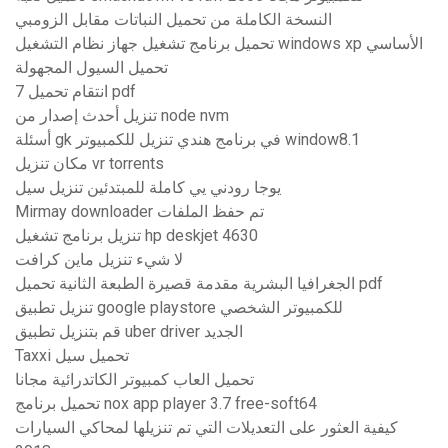
النسخة الكاملة من تحميل النباتات مقابل الزومبي
تحميل برنامج تشغيل جهاز نظام التشغيل windows xp الأساسي
تحميل السيول المجهولة
انتقام تحميل 7 pdf
تنزيل أحدث إصدار من node nvm
أسئلة gk في برنامج هندي تنزيل للكمبيوتر window8.1
مكان تنزيل vr torrents
يوجا رودني يي كاملة للمبتدئين تنزيل سيل
Mirmay downloader تم حفظ الملفات
تنزيل برنامج تشغيل hp deskjet 4630
لا شيء تنزيل ماين كرافت
الجغرافيا البشرية مقدمة قصيرة الطبعة الثانية تحميل pdf
تنزيل تطبيق google playstore للكمبيوتر الشخصي
قم بتنزيل تطبيق uber driver الجديد
Taxxi تحميل سيل
تحميل العاب كمبيوتر الكاتدرائية مجانا
تحميل برنامج nox app player 3.7 free-soft64
كيفية العثور على التعديلات التي تم تنزيلها لمحاكي السيارات