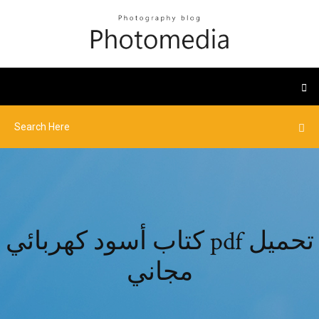
كتاب أسود كهربائي pdf تحميل
مجاني