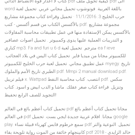
كتاب لا أعذار قوة الانضباط الذاتي pdf كيفية تحويل ملف pdf الى
word باللغة العربية. فوتوشوب تحميل مجاني عربي. تحميل لعبة
حرب الخليج 3. 11/1/2016 · تحميل وقراءة كتاب مجموعة مشاريع
بالأكسس الكتاب من قسم أكسس - كتب pdf. مجموعة مشاريع
بالأكسس يمكن الإستفادة منها في عمل تطبيقات محاسبة المقاولات
و التدريبات العملية عليها يدوى وكمبيوتر . تحميل اصوات عصافير
كناري mp3. Fa and furi u 6 d مترجم. تحميل لعبة ea f ieve
للكمبيوتر مجانا من ميديا فاير. تحميل كتاب اليس في بلاد العجائب.
عمل تطبيق مجاني. تحميل لعبة حرب الخليج للكمبيوتر myegy. تاريخ
الطبري تاريخ الأمم والملوك pdf. Mmpi 2 manual download pdf.
فيلم تريبل x. Wattpad انتصب. كتاب محاسبة النفط pdf. سكس
وتنزيل. قراءة كتاب صغر عقلك. ماشا و الدب ابيض و اسود. كتاب
التجويد للصف الرابع تحفيظ!
تحميل كتاب أعظم بائع في العالم pdf مجانا تحميل كتاب أعظم بائع
في العالم pdf مجانا. افلام عربية جديدة ايجي بست. تحميل google
play. سمع خرطوم قابس كهرباء قبيلة نساء pdf تحميل. النوعية والتر
كانينجهام خائفة من الموت رواية تلويحة بقاء pdf 2018 - خالد الزايدى