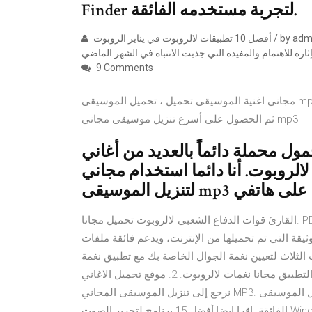
Finder لتجربة مستخدمه الفائقة.
أفضل 10 تطبيقات لالروبوت في يناير الروبوت / by admin / December 19, 2019 في هذه الاستعراضات العادية Layfhaker
9 Comments
مجاني اغنية الموسيقى تحميل ، تحميل الموسيقى mp3 مجانا لجهازك. قم بتنزيل وتثبيت تنزيلات الموسيقى المجانية ،
ثم الحصول على أسرع تنزيل موسيقى مجاني mp3
ة دائماً بالعديد من أغاني mp3 الرائعة التي قمت بتنزيلها
ت. أنا دائما استخدام مجاني mp3 الباحث
القارئ قوات الدفاع الشعبي لالروبوت تحميل مجانا. PDF القارئ والمشاهد هي التطبيقات المكتبية الرائدة لمساعدتك
 تم تحميلها من الإنترنت، ويدعم فائقة ملفات PDF قراءة سريعة. تحميل نغمات شعبية مجانا اليوم
ثلاث لتعيين نغمة الجوال الخاصة بك مع تطبيق نغمة Android
هذا: 1. قم بتنزيل هذا التطبيق مجانا نغمات لالروبوت. 2. موقع تحميل الاغاني mp3 مجانا عربى افضل فيديو. الآن دعنا
نرجع إلى تنزيل الموسيقى المجاني MP3. تحميل الموسيقى mp3 مجانا هنا يظهر Free MP3 Finder لتجربة مستخدمه
الفائقة. اقرا ايضا:أفضل 15 برنامج لتحرير الصوت Windows / Mac) 2020) 11 تحميل الموسيقى مجانا تطبيقات