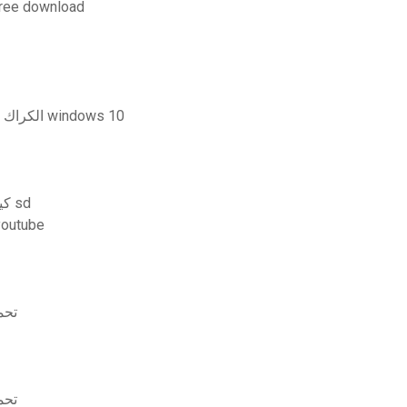
تحميل برنامج سوندرز انكليكس ار ان الخامس 
تحميل برنامج wondershare filmora الكراك لنظام التشغيل windows 10
كيفية تنزيل إصدار البرنامج الثابت للكاميرا على بطاقة sd
أفضل البرامج المجانية لتنزيل وتحرير مقاطع فيد
تحم
تحم