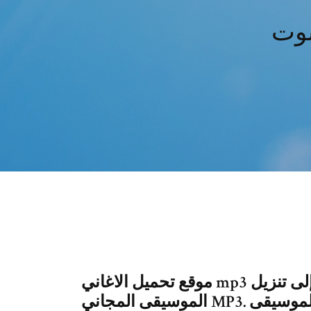
بوت
موقع تحميل الاغاني mp3 مجانا عربى افضل فيديو. الآن دعنا نرجع إلى تنزيل
الموسيقى المجاني MP3. تحميل الموسيقى mp3 مجانا هنا يظهر Free MP3