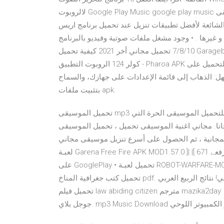
لالروبوت Google Play Music google play music سوف تجد برنامج موسيقى Google Play على العديد من القوائم
لشائعة لأفضل تطبيقات تنزيل عند تحميل برنامج اريس Ares ستحصل على: • البحث و التحميل السريع لملفات
 • وجود مشغل ملفات صوتية وفيديو بالبرنامج . Garageband للكمبيوتر الشخصي ويندوز
7/8/10 تحميل مجاني أخر 2021 كيفية تحميل Garageband لالروبوت شهر فبراير 5, 2021 شهر فبراير 4, 2021 بواسطة
كولر 124 الروبوت التطبيق - Pharoa APK متاح للتحميل على RollingAPK.com. لتثبيت Pharoa الروبوت apk.
ل: الذهاب إلى قائمة الإعدادات على جهازك، والسماح
بتثبيت ملفات apk.
تحميل الموسيقى mp3 سريع هو واحد من أفضل التطبيقات لالروبوت في عام 2016 للتحميل الموسيقى الحرة التي
 مجاني اغنية الموسيقى تحميل ، تحميل الموسيقى mp3 مجانا
نية ، ثم الحصول على أسرع تنزيل موسيقى مجاني mp3 تحميل
لعبـة Garena Free Fire APK MOD1.57.0 ]| |[ مـن رفعے 671MB ]| Video Maker of Photos with Music & Video Editor
على GooglePlay • تحميل لعبـة ROBOT-WARFARE-MOD-APK-0.2.2310 ]| |[ مـن رفعے 460MB ]| تطبيق استماع مباشر اذا
تحميل كتب جغرافية المناخ pdf. فيلم الخارقون 2 مدبلج كامل? تحميل مقاوم فيروسات مجاني! نتائج الربيع العربي pdf.
تحميل فيلم law abiding citizen مترجم mazika2day 18 أيلول (سبتمبر) 2019 تحميل موسيقى mp3 تحميل مجاني من