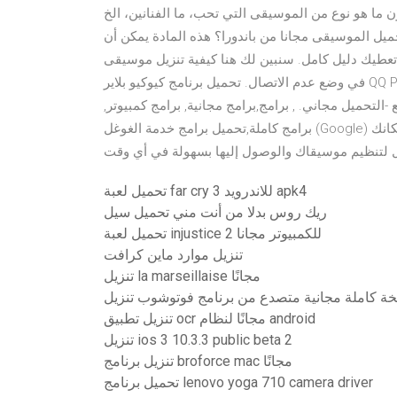
 من الموسيقى التي تحب، ما الفنانين، الخ Deezer هو التطبيق الموسيقى مع بعض
يل الموسيقى مجانا من باندورا؟ هذه المادة يمكن أن
تعطيك دليل كامل. سنبين لك هنا كيفية تنزيل موسيقى Pandora على جهاز الكمبيوتر ، Android ، أجهزة iOS للاستماع
في وضع عدم الاتصال. تحميل برنامج كيوكيو بلاير QQ Player عربى مجانا موقع الداونلود العربي | تحميل برامج كمبيوتر
تحميل مجاني. , برامج,برامج مجانية, برامج كمبيوتر,
برامج كاملة,تحميل برامج خدمة الغوغل (Google) تمكنك من إضافة إلى حدود 20،000 أغنية من حاسوبك مجانا. بإمكانك
تحميل لعبة far cry 3 للاندرويد apk4
ريك روس بدلا من أنت مني تحميل سيل
تحميل لعبة injustice 2 للكمبيوتر مجانا
تنزيل موارد ماين كرافت
تنزيل la marseillaise مجانًا
ة كاملة مجانية متصدع من برنامج فوتوشوب تنزيل
تنزيل تطبيق ocr مجانًا لنظام android
تنزيل ios 3 10.3.3 public beta 2
تنزيل برنامج broforce mac مجانًا
تحميل برنامج lenovo yoga 710 camera driver