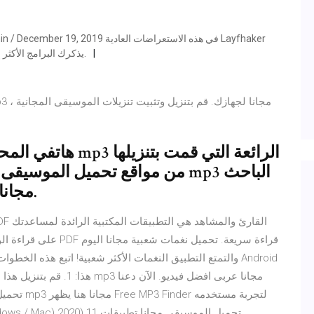
يذكرك البرامج الأكثر إثارة للاهتمام والمفيدة التي جذبت الانتباه في الشهر الماضي.
هاتفي المحمول محمل
من مواقع تحميل الموسيقى لالروبو
لتنزيل الموسيقى mp3 مجانا على هاتفي.
على قراءة الوثيقة التي
والتمتع التطبيق النغمات الأكثر شعبية! اتبع هذه الخطوات ال