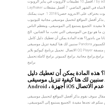
أفضل 10 تطبيقات لالروبوت في يناير الروبوت / by admin / December 19, 2019 في هذه الاستعراضات العادية
Layfhaker يذكرك البرامج الأكثر إثارة للاهتمام والمفيدة التي جذبت الانتباه في الشهر الماضي. 7 أفضل مشغلات
الموسيقى خفيفة الوزن مجانا لالروبوت 2021 برنامج تصفية الصوت بحتراف على الاندرويد حصريا 2018 1. حيث يمكنك
ذكر أفضل المواقع لتحميل موسيقى مجانية لليوتيوب
ها مفيدة. الجميع يستمع إلى الموسيقى، ومعظم الناس
هو نوع من الموسيقى التي تحب، ما الفنانين، الخ Deezer هو التطبيق الموسيقى مع بعض ملامح لطيفة حقا
 من باندورا؟ هذه المادة يمكن أن تعطيك دليل كامل.
سنبين لك هنا كيفية تنزيل موسيقى Pandora على جهاز الكمبيوتر ، Android ، أجهزة iOS للاستماع في وضع عدم
الاتصال. تحميل برنامج كيوكيو بلاير QQ Player عربى مجانا موقع الداونلود العربي | تحميل برامج كمبيوتر مصنفة و منسقة
امج,برامج مجانية, برامج كمبيوتر, برامج كاملة,تحميل
برامج
؟ هذه المادة يمكن أن تعطيك دليل
ين لك هنا كيفية تنزيل موسيقى Pandora على جهاز الكمبيوتر ،
مقال سوف نقوم بذكر أفضل المواقع لتحميل موسيقى
ن منكم قد تجدها مفيدة. الجميع يستمع إلى الموسيقى،