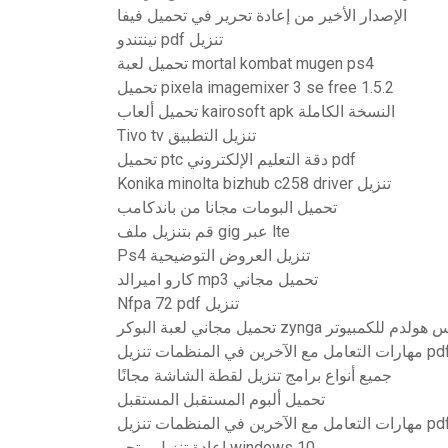
الإصدار الأخير من إعادة تحرير في تحميل فيفا
نينتندو pdf تنزيل
تحميل لعبة mortal kombat mugen ps4
تحميل pixela imagemixer 3 se free 1.5.2
تحميل ألعاب kairosoft apk النسخة الكاملة
Tivo tv تنزيل التطبيق
تحميل ptc دقة التعليم الإلكتروني pdf
Konika minolta bizhub c258 driver تنزيل
تحميل البومات مجانا من باندكامب
قم بتنزيل ملف gig عبر lte
Ps4 تنزيل العروض التوضيحية
كارو اميرالد mp3 تحميل مجاني
Nfpa 72 pdf تنزيل
لعبة البوكر zynga تكساس هولدم للكمبيوتر
 التعامل مع الآخرين في المنظمات تنزيل pdf
جميع أنواع برامج تنزيل لقطة الشاشة مجانًا
تحميل ألبوم المستقبل المستقبل
 التعامل مع الآخرين في المنظمات تنزيل pdf
إعادة تنزيل متجر windows 10