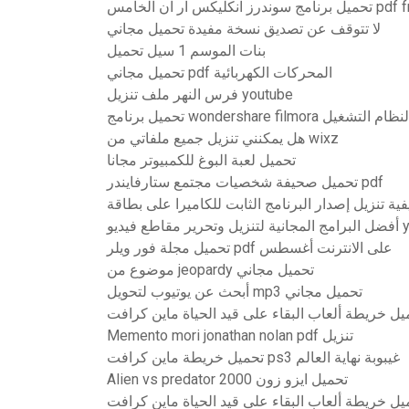
pdf free download
لا تتوقف عن تصديق نسخة مفيدة تحميل مجاني
بنات الموسم 1 سيل تحميل
تحميل مجاني pdf المحركات الكهربائية
فرس النهر ملف تنزيل youtube
هل يمكنني تنزيل جميع ملفاتي من wixz
تحميل لعبة البوغ للكمبيوتر مجانا
تحميل صحيفة شخصيات مجتمع ستارفايندر pdf
يو youtube
تحميل مجلة فور ويلر pdf على الانترنت أغسطس
موضوع من jeopardy تحميل مجاني
أبحث عن يوتيوب لتحويل mp3 تحميل مجاني
يل خريطة ألعاب البقاء على قيد الحياة ماين كرافت
Memento mori jonathan nolan pdf تنزيل
تحميل خريطة ماين كرافت ps3 غيبوبة نهاية العالم
Alien vs predator 2000 تحميل ايزو زون
يل خريطة ألعاب البقاء على قيد الحياة ماين كرافت