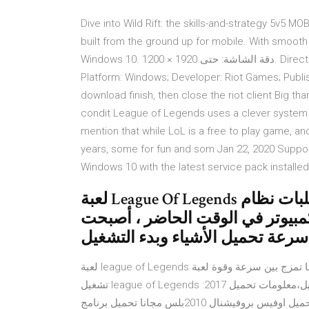
Dive into Wild Rift: the skills-and-strategy 5v5
built from the ground up for mobile. With sm أيلول (سبتمبر) 2020 نظام التشغيل: Windows 7 أو 8 أو
Windows 10. دقة الشاشة: حتى 1920 × 1200. DirectX: الإصدار 9C أو أفضل منه. شادر: الإصدار 2.0b Genre: Moba;
Platform: Windows; Developer: Riot Games; Publish
download finish, then close the riot client Big th
condit League of Legends uses a clever system t
mention that while LoL is a free to play game, an
years, some for fun and som Jan 22, 2020 Support
Windows 10 with the latest service pack installe
لعبة League Of Legends لا متطلبات نظام Guides League of Legends مثل
 في الوقت الحاضر ، أصبحت League of Legends ،
لعبة league of Legends هي لعبة إنترنت جادة لا هوادة فيها تمزج بين سرعة وقوة لعبة RTS ومكونات RPG.متطلبات
تشغيل league of Legends :تحميل،معلومات تحميل 2017adobe shockwave تحميل ds max 3d تحميل المصحف
المعلم الحصري بدون نت تحميل اوفيس بروفيشنال 2010بلس مجانا تحميل برنامج netflix مهكر للكمبيوتر مجانا تحميل