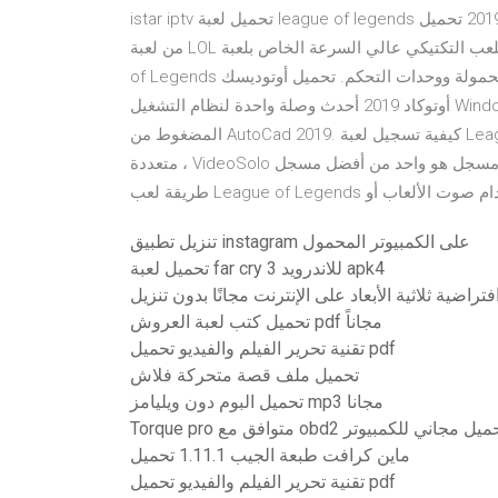
istar iptv تحميل لعبة league of legends مضغوطة 2019 تحميل League of Legends: Wild Rift هي النسخة المحمولة
من لعبة LOL الإستراتيجية الكلاسيكية. ستجلب هذه اللعبة أسلوب اللعب التكتيكي عالي السرعة الخاص بلعبة League
of Legends على الكمبيوتر الشخصي إلى منصات جديدة مثل الأجهزة المحمولة ووحدات التحكم. تحميل أوتوديسك
أوتوكاد 2019 أحدث وصلة واحدة لنظام التشغيل Windows. وهو أيضا الإعداد الكامل غير متصل والمثبت بذاتها والإصدار
المضغوط من AutoCad 2019. كيفية تسجيل لعبة League of Legends باستخدام مسجل اللعبة. الجمع بين وظائف
متعددة ، VideoSolo شاشة مسجل هو واحد من أفضل مسجل League of Legends سهل الاستخدام. يمكنك تسجيل
League of Leg باستخدام صوت الألعاب أو
تنزيل تطبيق instagram على الكمبيوتر المحمول
تحميل لعبة far cry 3 للاندرويد apk4
تراضية ثلاثية الأبعاد على الإنترنت مجانًا بدون تنزيل
تحميل كتب لعبة العروش pdf مجاناً
تقنية تحرير الفيلم والفيديو تحميل pdf
تحميل ملف قصة متحركة فلاش
تحميل البوم دون ويليامز mp3 مجانا
Torque  متوافق مع obd2 تحميل مجاني للكمبيوتر
ماين كرافت طبعة الجيب 1.11.1 تحميل
تقنية تحرير الفيلم والفيديو تحميل pdf