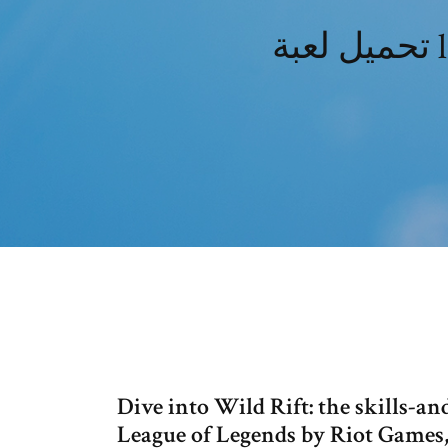
Dive into Wild Rift: the skills-
League of Legends by Riot Games,