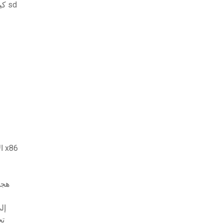
كيفية تنزيل إصدار البرنامج الثابت للكاميرا على بطاقة sd
ميزة التحديث إلى windows 10 الإصدار 1709 تحميل x86
هجو
ماي
pro