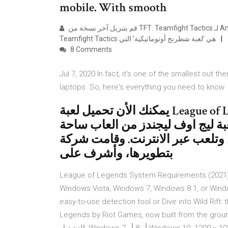
mobile. With smooth
قم بتنزيل آخر نسخة من TFT: Teamfight Tactics لـ Android. لعبة شطرنج أوتوماتيكية داخل عالم League of Legends.
Teamfight Tactics هي ’لعبة شطرنج أوتوماتيكية’ التي
8 Comments
Jul 7, 2020 In fact, it's one of the smallest out 
laptops. So, here's everything you need to know
يمكنك الأن تحميل لعبة League of Legends على الكمبيوتر. وستتاح اللعبة عما
عبة ليج اوف ليجندز من العاب ساحة
عب عبر الانترنت. وقامت شركة Riot Games
بتطويرها، وأشرف على
League of Legends System Requirements (2021) 
Windows Vista, Windows 7, Windows 8.1, or Windo
easy-to-use detection tool or Dive into Wild Rift
Legends by Riot Games, now built fro أيلول (سبتمبر) 2020 نظام