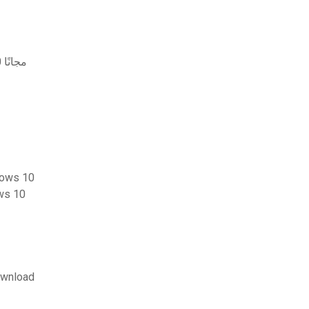
تحميل firefox mozilla لنظام التشغيل windows 10 مجانًا
تنزيل برنامج zip file explorer 
تحميل ب
تصوير أطلس علم التشريح ال