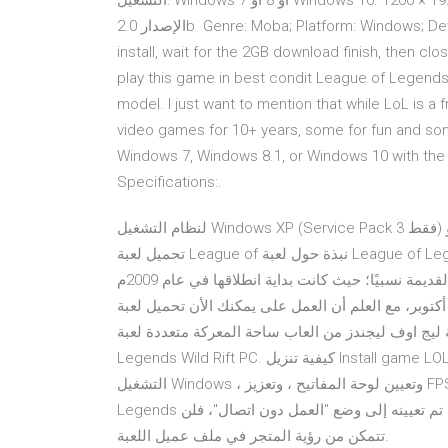
التشغيل: Windows 7 أو 8 أو Windows 10. دقة الشاشة: حتى 1920 × 1200. DirectX: الإصدار 9C أو أفضل منه. شادر:
الإصدار 2.0b Genre: Moba; Platform: Windows; Developer: Riot Games; Publisher: Riot IMPORTANT: After
install, wait for the 2GB download finish, then clo
play this game in best condit League of Legends
model. I just want to mention that while LoL is a 
video games for 10+ years, some for fun and som 
Windows 7, Windows 8.1, or Windows 10 with the 
Specifications:.
لنظام التشغيل Windows XP (Service Pack 3 فقط) أو Windows Vista أو Windows 7 أو Windows 8 أو Windows 10
تحميل لعبة League of نبذة حول لعبة League of Legends. لعبة League of Legends واحدة من أفضل ألعاب
الساحات القتالية الشهيرة للغاية، وإن كانت من بين الألعاب القديمة نسبيًا؛ حيث كانت بداية انطلاقها في عام 2009م
 العلم أن العمل على يمكنك الأن تحميل لعبة League of Legends على الكمبيوتر. وستتاح
ج اوف ليجندز من العاب ساحة المعركة متعددة لعبة League of
Legends Wild Rift PC. كيفية تنزيل Install game LOL وايلد ريفت mobile APK beta test في محاكي Riot لنظام
التشغيل Windows ، وتعيين لوحة المفاتيح ، وتعزيز FPS ، والحصول على بشرة خالية برنامج عميل لعبة League of
Legends في نظام الويندوز يرث إعداداته من متصفح إنترنت إكسبلورر. إذا تم تعيينه إلى وضع "العمل دون اتصال"، فلن
تتمكن من رؤية المتجر في ملف عميل اللعبة.