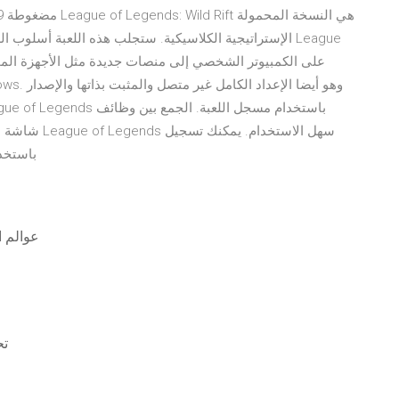
طريقة لعب ends
عوالم اف
pro