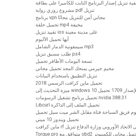
مشروع روزي رواية pdf تنزيل
برنامج vpn مجاني آمن للتنزيل مجانًا
تحميل حلقة mp4 مخيفة
تقييد تنزيل ios على مدينة معينة
أيها تحميل الألبوم
سيمفونية الدمار الشامل mp3
طلب مسبق تنزيل ps4
تسعة البومات الأظافر تحميل
مخيم جيرمي يمنحك المجد تحميل مجاني
تنزيل التطبيق باستخدام البيانات
تحميل ماين كرافت الرسمي 2018
تحميل برنامج تشغيل الرسومات nvidia 388.31
Libcurl تحميل الملف إلى الذاكرة
م فريق السباحة فتاة مقابل الشر ميت سيل تحميل
تحميل ويندوز 10 ميني
ن كرافت rf إلى الاتحاد الأوروبي وزارة الدفاع تنزيل
Torque  متوافق مع obd2 تحميل مجاني للكمبيوتر