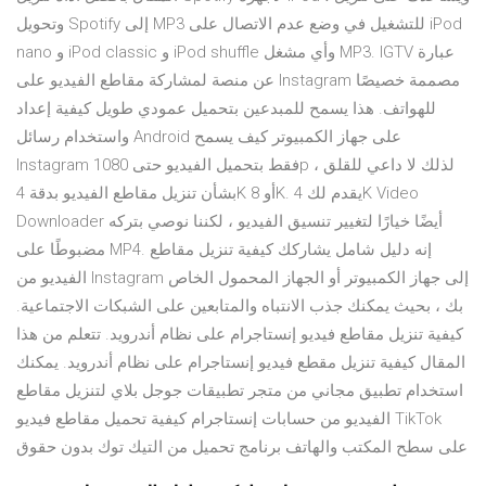
وتحويل Spotify إلى MP3 للتشغيل في وضع عدم الاتصال على iPod
nano و iPod classic و iPod shuffle وأي مشغل MP3. IGTV عبارة
عن منصة لمشاركة مقاطع الفيديو على Instagram مصممة خصيصًا
للهواتف. هذا يسمح للمبدعين بتحميل عمودي طويل كيفية إعداد
واستخدام رسائل Android على جهاز الكمبيوتر كيف يسمح
Instagram فقط بتحميل الفيديو حتى 1080p ، لذلك لا داعي للقلق
بشأن تنزيل مقاطع الفيديو بدقة 4K أو 8K. يقدم لك 4K Video
Downloader أيضًا خيارًا لتغيير تنسيق الفيديو ، لكننا نوصي بتركه
مضبوطًا على MP4. إنه دليل شامل يشاركك كيفية تنزيل مقاطع
الفيديو من Instagram إلى جهاز الكمبيوتر أو الجهاز المحمول الخاص
بك ، بحيث يمكنك جذب الانتباه والمتابعين على الشبكات الاجتماعية.
كيفية تنزيل مقاطع فيديو إنستاجرام على نظام أندرويد. تتعلم من هذا
المقال كيفية تنزيل مقطع فيديو إنستاجرام على نظام أندرويد. يمكنك
استخدام تطبيق مجاني من متجر تطبيقات جوجل بلاي لتنزيل مقاطع
الفيديو من حسابات إنستاجرام كيفية تحميل مقاطع فيديو TikTok
على سطح المكتب والهاتف برنامج تحميل من التيك توك بدون حقوق