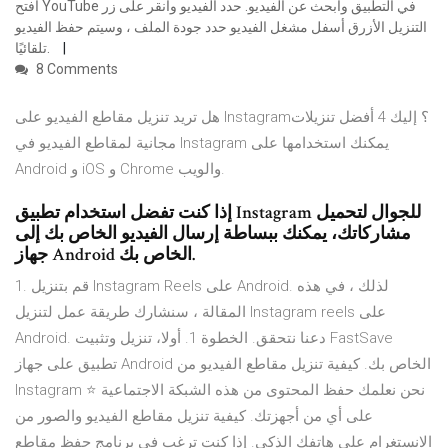
افتح YouTube في التطبيق وابحث عن الفيديو. حدد الفيديو وانقر على زر
التنزيل الأزرق أسفل مشغل الفيديو حدد جودة الملف ، وسيتم حفظ الفيديو
تلقائيًا.
8 Comments
هل تريد تنزيل مقاطع الفيديو على Instagram؟ إليك 4 أفضل تنزيلات
مجانية لمقاطع الفيديو في Instagram يمكنك استخدامها على
Android و iOS و Chrome والويب.
إذا كنت تفضل استخدام تطبيق Instagram للجوال لتحميل
مشاركاتك، يمكنك ببساطة إرسال الفيديو الخاص بك إلى
جهاز Android الخاص بك.
1. قم بتنزيل Instagram Reels على Android. لذلك ، في هذه
المقالة ، سنشارك طريقة عمل لتنزيل Instagram reels على
Android. دعنا نتحقق. الخطوة 1. أولا، تنزيل وتثبيت FastSave
تطبيق على جهاز Android الخاص بك. كيفية تنزيل مقاطع الفيديو من
Instagram ⭐ نحن نعلمك حفظ المحتوى من هذه الشبكة الاجتماعية
على أي من أجهزتك. كيفية تنزيل مقاطع الفيديو والصور من
الانستغرام على هاتفك الذكي. إذا كنت ترغب في برنامج حفظ مقاطع