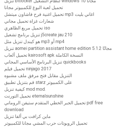
تنزيل bitlocker لنظام التشغيل windows 10 مجانًا
تحميل لعبة البوغ للكمبيوتر مجانا
تحميل اغنية فرح فاشاون ميتشل mp3 اغاني بليت
شعارات غزاة تحميل مجاني
تحميل مربع الظاهري iso
تنزيل برنامج تشغيل j5create jau 210
هو كيندل تنزيل مثل mp3 أو mp4
تنزيل aomei partition assistant home edition 5.1.2 مجانًا
تحميل ألعاب kairosoft apk النسخة الكاملة
تنزيل البرنامج الأساسي المجاني quickbooks
تحميل فيلم ninjago 2017
التنزيل مقابل فتح مرفق ملف مشبوه
قم بتنزيل تطبيق starz على الكمبيوتر
كيفية تنزيل mod mod.
تحميل التورنت eternalsunshine
تحميل الجبر الخطي المتقدم ستيفن الروماني pdf free
download
ماين كرافت بي ألفا تنزيل
تحميل الروبوتات حرب المشي مجانا للكمبيوتر