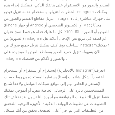
الفيديو والصور من الانستقرام على هاتفك الذكي، فيمكنك إجراء هذه
الخطوات لتنزيلها: باستخدام خدمة تنزيل فيديو instagram ، يمكنك
تنزيل مقاطع الفيديو والصور من Instagram على جهازك مباشرة إلى
(iPhone أو جهاز Android أو الكمبيوتر الشخصي أو Mac) مجانًا
100٪. كل ما عليك فعله هو فقط نسخ عنوان URL للفيديو أو الصورة
(الصورة) من instagram ثم لصقه في مربع نص الإدخال أعلاه. هل
تساءلت يومًا كيف يمكنك تنزيل جميع صورك من Instagram؟ يمكنك
الآن بسهولة تنزيل جميع الصور ومقاطع الفيديو الموجودة على
Instagram والصور والأفلام من قصصك ،
إنستغرام أو إنستقرام أو إنستجرام (بالإنجليزية: Instagram)‏ (يعرف
اختصاراً بشكل شائع ب إنستا) يستطيع المستخدمون ربط حساب
الإنستغرام الخاص بهم إلى مواقع شبكات التواصل ولاحقاً سُمح
للمستخدمين بالرد على الرسائل الخاصة بنص، أو أيموجي يمكنك
فقط تنزيل التطبيقات المتوافقة مع أجهزة التلفزيون. قد تختلف تلك
التطبيقات عن تطبيقات الهواتف الذكية / الأجهزة اللوحية. للتحقق
من التطبيقات التي تم في أعلى الصفحة، تحقق من أنك مسجّل