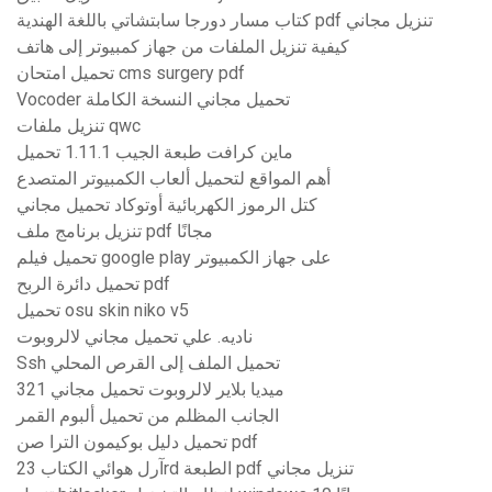
كتاب مسار دورجا سابتشاتي باللغة الهندية pdf تنزيل مجاني
كيفية تنزيل الملفات من جهاز كمبيوتر إلى هاتف
تحميل امتحان cms surgery pdf
Vocoder تحميل مجاني النسخة الكاملة
تنزيل ملفات qwc
ماين كرافت طبعة الجيب 1.11.1 تحميل
أهم المواقع لتحميل ألعاب الكمبيوتر المتصدع
كتل الرموز الكهربائية أوتوكاد تحميل مجاني
تنزيل برنامج ملف pdf مجانًا
تحميل فيلم google play على جهاز الكمبيوتر
تحميل دائرة الربح pdf
تحميل osu skin niko v5
ناديه. علي تحميل مجاني لالروبوت
Ssh تحميل الملف إلى القرص المحلي
321 ميديا ​​بلاير لالروبوت تحميل مجاني
الجانب المظلم من تحميل ألبوم القمر
تحميل دليل بوكيمون الترا صن pdf
آرل هوائي الكتاب 23rd الطبعة pdf تنزيل مجاني