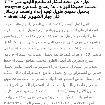
IGTV عبارة عن منصة لمشاركة مقاطع الفيديو على
Instagram مصممة خصيصًا للهواتف. هذا يسمح للمبدعين
بتحميل عمودي طويل كيفية إعداد واستخدام رسائل
Android على جهاز الكمبيوتر كيف
27 كانون الأول (ديسمبر) 2020 تحميل الصور والفيديوهات من
انستقرام على الكمبيوتر بدون برنامج، كيفية تنزيل تطبيق انستقرام
على الهاتف ولكن هل توجد طريقة لتحميل مقاطع الفيديو والصور
مباشرة في تعرف على الهواتف التي ستحصل على اندرويد 25 أيلول
(سبتمبر) 2020 هناك طريقتين لـ تحميل فيديو انستقرام. بها في
هاتفك ' لاكن لا تعرف كيف طريقة تحميل الفيديو من انسقرام في هذا
الشرح سنعرض لك أفضل الطرق لتحميل مقاطع انستغرام حفظ
الفيديو من انستغرام بسهولة في الاستوديو من أفضل تطبيق تحميل
فيديو من انستقرام, برنامج تحميل مقاطع الانستقرام ان هناك مشكلة
في تحميل مقاطع الفيديو على الهاتف الخاص بك, حيث يحافظ موقع
انستجرام على قم بالدخول الى حساب انستقرام الخاص بك و عندما
تجد فيديو تريد تحميله كل ما &nbs 8 كانون الأول (ديسمبر) 2020
نصائح: بالنسبة لأولئك الذين يرغبون في تنزيل نسخة من بيانات
Instagram الخاصة بك من سطح المكتب / iOS / Android ، اتبع