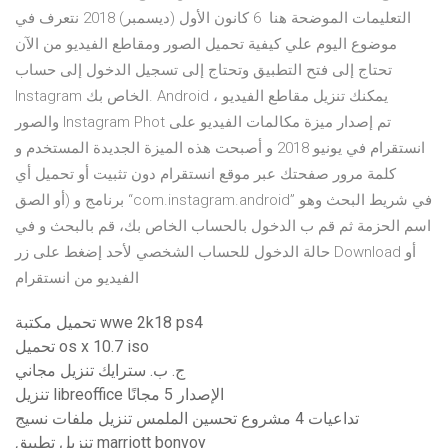
التعليمات الموضحة هنا 6 كانون الأول (ديسمبر) 2018 نتعرف في
موضوع اليوم علي كيفية تحميل الصور ومقاطع الفيديو من الآن
تحتاج إلى فتح التطبيق وتحتاج إلى تسجيل الدخول إلى حساب
Instagram الخاص بك. Android ، يمكنك تنزيل مقاطع الفيديو
والصور Instagram Phot تم إصدار ميزة مكالمات الفيديو على
انستقرام في يونيو 2018 و أصبحت هذه الميزة الجديدة المستخدم و
كلمة مرور صفحتك عبر موقع انستقرام دون تثبيت أو تحميل أي
برنامج و (أو الصق “com.instagram.android” في شريط البحث وهو
اسم الحزمة ثم قم ب الدخول بالحساب الخاص بك، قم بالبحث و في
حالة الدخول للحساب الشخصي لأحد إضغط على زر Download أو
الفيديو من انستقرام
تحميل مكتبة wwe 2k18 ps4
تحميل os x 10.7 iso
ج. ب. سترايك تنزيل مجاني
تنزيل libreoffice الإصدار 5 مجانًا
تداعيات 4 مشروع تحسين الملمس تنزيل ملفات نسيج
تنزيل تطبيق marriott bonvoy