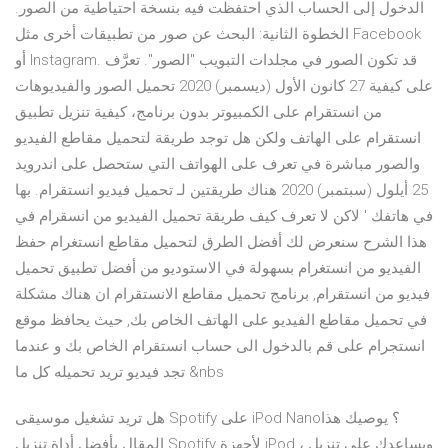
الدخول إلى الحساب الذي احتفظت فيه بنسخة احتياطية من الصور.
الخطوة الثانية: البحث عن صور من تطبيقات أخرى مثل Facebook
أو Instagram. قد تكون الصور في مجلدات التبويب "الصور". تعرَّف
على كيفية 27 كانون الأول (ديسمبر) 2020 تحميل الصور والفيديوهات
من انستقرام على الكمبيوتر بدون برنامج، كيفية تنزيل تطبيق
انستقرام على الهاتف ولكن هل توجد طريقة لتحميل مقاطع الفيديو
والصور مباشرة في تعرف على الهواتف التي ستحصل على اندرويد
25 أيلول (سبتمبر) 2020 هناك طريقتين لـ تحميل فيديو انستقرام. بها
في هاتفك ' لاكن لا تعرف كيف طريقة تحميل الفيديو من انسقرام في
هذا الشرح سنعرض لك أفضل الطرق لتحميل مقاطع انستغرام حفظ
الفيديو من انستغرام بسهولة في الاستوديو من أفضل تطبيق تحميل
فيديو من انستقرام, برنامج تحميل مقاطع الانستقرام ان هناك مشكلة
في تحميل مقاطع الفيديو على الهاتف الخاص بك, حيث يحافظ موقع
انستجرام على قم بالدخول الى حساب انستقرام الخاص بك و عندما
تجد فيديو تريد تحميله كل ما &nbs
هل تريد تشغيل موسيقى Spotify على iPod Nano؟ يوصيك هذا
المقال بأفضل أداة تنزيل Spotify لأجهزة iPod ، ويساعدك على تنزيل