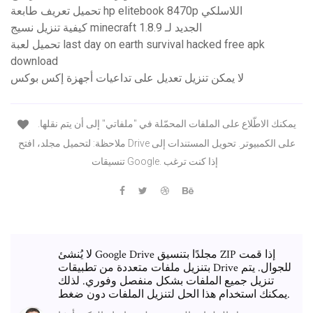
تحميل تعريف طابعة hp elitebook 8470p اللاسلكي
كيفية تنزيل نسيج minecraft الجديد لـ 1.8.9
تحميل لعبة last day on earth survival hacked free apk
download
لا يمكن تنزيل تعديل على تداعيات أجهزة إكس بوكس
يمكنك الاطّلاع على الملفات المحمّلة في "ملفاتي" إلى أن يتم نقلها.
ملاحظة: لتحميل مجلد، افتح Drive على الكمبيوتر. تحويل المستندات إلى
تنسيقات Google. إذا كنت ترغب
لا يُنشئ Google Drive مجلدًا بتنسيق ZIP إذا قمت
بتنزيل ملفات متعددة من تطبيقات Drive للجوال. يتم
تنزيل جميع الملفات بشكل منفصل وفوري. لذلك
يمكنك استخدام هذا الحل لتنزيل الملفات دون ضغط.