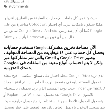
قد تستهلك باقة
9 Comments
حيث يتضمن كل ملفات الإصدارات السابقة من التطبيق لتنزيلها
مباشرة من على Uptodown. هكذا سيكون بإمكانك تنزيل أي إصدار
سابق من Google Drive ل Android. كما أن أي إصدار من Google
Drive يأتيك من Uptodown خاليا من أي فيروس
تستخدم حسابات Google الآن مساحة تخزين مشتركة.
يحصل كل حساب على 15 غيغابايت من المساحة المجانية ،
والتي تتم مشاركتها عبر Gmail و Google Drive وصور
Google+. ولكن لا يتم احتساب أنواع معينة من الملفات في
حصتك التخزينية.
مجلد اختبار على سطح المكتب . افتح مجلد Google Drive الذي تريد
تحميل المستند إليه في متصفح الويب الخاص بك ، ثم افتح المجلد
حيث يوجد المستند الذي تريد تحميله ، باستخدام Finder في macOS
أو Explorer في Windows. بعد تحميل Google Drive للايفون
وتسجيل الدخول، تلاحظ سهولة استخدام برنامج جوجل درايف، حيث
يتم تسجيل الدخول بالايميل الخاص بك، بعد الضغط على خيار تسجيل