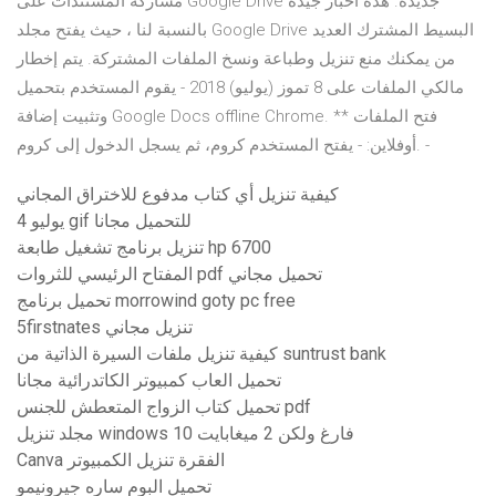
مشاركة المستندات على Google Drive جديدة. هذه أخبار جيدة
بالنسبة لنا ، حيث يفتح مجلد Google Drive البسيط المشترك العديد
من يمكنك منع تنزيل وطباعة ونسخ الملفات المشتركة. يتم إخطار
مالكي الملفات على 8 تموز (يوليو) 2018 - يقوم المستخدم بتحميل
وتثبيت إضافة Google Docs offline Chrome. ** فتح الملفات
أوفلاين: - يفتح المستخدم كروم، ثم يسجل الدخول إلى كروم. -
كيفية تنزيل أي كتاب مدفوع للاختراق المجاني
4 يوليو gif للتحميل مجانا
تنزيل برنامج تشغيل طابعة hp 6700
المفتاح الرئيسي للثروات pdf تحميل مجاني
تحميل برنامج morrowind goty pc free
5firstnates تنزيل مجاني
كيفية تنزيل ملفات السيرة الذاتية من suntrust bank
تحميل العاب كمبيوتر الكاتدرائية مجانا
تحميل كتاب الزواج المتعطش للجنس pdf
مجلد تنزيل windows 10 فارغ ولكن 2 ميغابايت
Canva الفقرة تنزيل الكمبيوتر
تحميل البوم ساره جيرونيمو