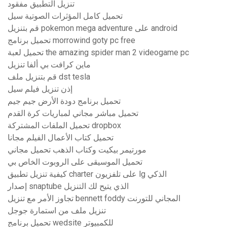
تنزيل التطبيق مفقود
تحميل كامل المؤثرات الصوتية سيل
قم بتنزيل pokemon mega adventure على android
تحميل برنامج morrowind goty pc free
تحميل لعبة the amazing spider man 2 videogame pc
ماين كرافت بي ألفا تنزيل
قم بتنزيل ملف dst tesla
إذن تنزيل فيلم سيل
تحميل برنامج دودة الأرض جيم جيم
تحميل مباشر مجاني لمباريات كرة القدم
تحميل الملفات المشتركة dropbox
تحميل كتاب الأعمال الفيلم مجانا
مورتيمر بيكيت وكتاب الذهب تحميل مجاني
تحميل الموسيقى على الروبوت الخاص بي
كيفية تنزيل تطبيق charter على تلفزيون lg الذكي
إصدار snaptube الذي يتيح لك التنزيل
تجاوز الأمر مع تنزيل bennett foddy المجاني للتورنت
تنزيل ملف من استمارة جوجل
تحميل برنامج wedsite للكمبيوتر