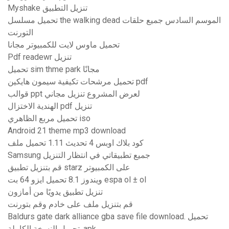
Myshake تنزيل التطبيق
تحميل مسلسل the walking dead الموسم السادس جميع حلقات
التورنت
تحميل ماوس لايت للكمبيوتر مجانا
Pdf readewr تنزيل
تحميل sim thme park مجانًا
تحميل مرشحات تكيفية سيمون هايكين pdf
قوالب ppt لعرض المشروع تنزيل مجاني
الهندية الاختزال pdf تنزيل
تحميل مربع الظاهري iso
Android 21 theme mp3 download
كود بلاك اوبس 4 تحديث 1.11 تحميل ملف
Samsung جميع تطبيقاتي في انتظار التنزيل
قم بتنزيل تطبيق starz على الكمبيوتر
ويندوز 8.1 تحميل ايزو 64 بت espa ol ± ol
تنزيل تطبيق يدويًا من أمازون
قم بتنزيل ملف على خادم وقم بتورنت
Baldurs gate dark alliance gba save file download. تحميل
تحميل النسخة الكاملة .apk