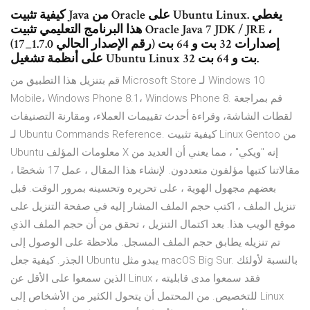
كيفية تثبيت Java من Oracle على Ubuntu Linux. يغطي
هذا البرنامج التعليمي تثبيت Oracle Java 7 JDK / JRE ،
إصدارات 32 بت و 64 بت (رقم الإصدار الحالي 1.7.0_17)
على أنظمة تشغيل Ubuntu Linux 32 بت و 64 بت.
قم بتنزيل هذا التطبيق من Microsoft Store لـ Windows 10
Mobile، Windows Phone 8.1، Windows Phone 8. قم بمراجعة
لقطات الشاشة، وقراءة أحدث تقييمات العملاء، ومقارنة التصنيفات
لـ Ubuntu Commands Reference. كيفية تثبيت Linux Gentoo من
Ubuntu معلومات المؤلف X إنه "ويكي" ، مما يعني أن العديد من
مقالاتنا كتبها مؤلفون متعددون. لإنشاء هذا المقال ، عمل 17 شخصًا ،
بعضهم مجهول الهوية ، على تحريره وتحسينه بمرور الوقت. قبل
تنزيل الملف ، اكتب حجم الملف المشار إليه في صفحة التنزيل على
موقع الويب هذا. بعد اكتمال التنزيل ، تحقق من أن حجم الملف الذي
تم تنزيله يطابق حجم الملف المسجل. ملاحظة على الوصول إلى
الجذر. كيفية جعل Ubuntu يبدو مثل macOS Big Sur. بالنسبة لأولئك
الذين سمعوا على الأقل عن Linux ، فقد سمعوا مدى قابليته
للتخصيص. من المحتمل أن يتحول الكثير من الأشخاص إلى Linux