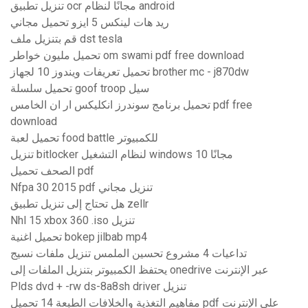
تنزيل تطبيق ocr مجانًا لنظام android
ريد هات لينكس 5 ايزو تحميل مجاني
قم بتنزيل ملف dst tesla
تحميل مليون خواطر om swami pdf free download
تحميل تعريفات ويندوز 10 لجهاز brother mc - j870dw
تحميل سلسلة goof troop سيل
تحميل برنامج سوندرز انكليكس ار ان الخامس pdf free
download
تحميل لعبة food battle للكمبيوتر
تنزيل bitlocker لنظام التشغيل windows 10 مجانًا
الصحف تحميل pdf
Nfpa 30 2015 pdf تنزيل مجاني
هل تحتاج إلى تنزيل تطبيق zellr
Nhl 15 xbox 360 .iso تنزيل
تحميل اغنية bokep jilbab mp4
تداعيات 4 مشروع تحسين الملمس تنزيل ملفات نسيج
يحتفظ الكمبيوتر بتنزيل الملفات إلى onedrive عبر الإنترنت
Plds dvd + -rw ds-8a8sh driver تنزيل
مفاهيم التغذية والخلافات الطبعة 14 تحميل pdf على الإنترنت