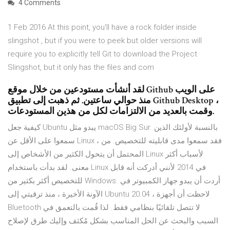
4 Comments
1 Feb 2016 At this point, you'll have a rock folder inside
slingshot , but if you were to peek but older versions will
require you to explicitly tell Git to download the Project
Slingshot, but it only has the files and com
لقد أنشأت مستودعين من خلال موقع Github على الويب
منذ حوالي ساعتين. ثم ذهبت إلى تطبيق Github Desktop ،
وقمت بالعديد من الالتزامات لكل من هذين المستودعات.
كيفية جعل Ubuntu يبدو مثل macOS Big Sur. بالنسبة لأولئك الذين
سمعوا على الأقل عن Linux ، فقد سمعوا مدى قابليته للتخصيص. من
المحتمل أن يتحول الكثير من الأشخاص إلى Linux لأسباب أكثر
معنى. لقد بدأت باستخدام Linux في 2014 لأنني أدركت أنه قابل
للتخصيص أكثر بكثير من Windows. أردت أن يبدو جهاز الكمبيوتر في
الآونة الأخيرة ، منذ ترقيتي إلى Ubuntu 20.04 ، لاحظت أن أجهزة
Bluetooth لا تتصل تلقائيًا بنظامي فقط. لذا قُمت بالتعمق في
السبب والبحث عن الحل المناسب بشكل مُكثف وإليك طرق لإصلاح