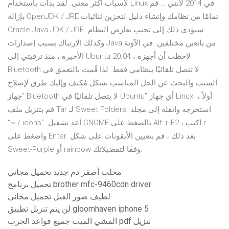
لأسباب أكثر معنى. لقد بدأت باستخدام Linux في 2014 لأنني … قم
بإزالة OpenJDK / JRE تمامًا من نظامك وإنشاء دليل لتخزين ثنائيات
Oracle Java JDK / JRE. سيؤدي ذلك إلى تجنب تعارض النظام
وكذلك الارتباك بسبب إصدارات Java من بائعين مختلفين. في الآونة
الأخيرة ، منذ ترقيتي إلى Ubuntu 20.04 ، لاحظت أن أجهزة
Bluetooth لا تتصل تلقائيًا بنظامي فقط. لذا قُمت بالتعمق في
السبب والبحث عن الحل المناسب بشكل مُكثف وإليك طرق لإصلاح
“جهاز Bluetooth لا يتصل تلقائيًا في Ubuntu” أي جهاز Linux. أولاً ،
قم بتنزيل ملف Tar لـ Sweet Folders. استخرجه وانقله إلى مجلد
“~./.icons“. أعد تشغيل GNOME بالضغط على Alt + F2 ، اكتب r
واضغط على Enter. بعد ذلك ، قم بتعيين الأيقونات على شكل
Sweet-Purple أو rainbow وفقًا لتفضيلاتك.
مخلب أصفر دم جديد تحميل مجاني
تحميل برنامج brother mfc-9460cdn driver
لطيف صور الفيل تحميل مجاني
لن يتم تنزيل تطبيق gloomhaven iphone 5
المشي الميت جميع قواعد الحرب pdf تنزيل