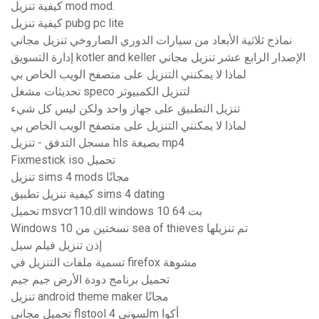
كيفية تنزيل mod mod.
كيفية تنزيل pubg pc lite
نماذج ثلاثية الأبعاد من سيارات الدوري الصاروخي تنزيل مجاني
إدارة التسويق kotler and keller الإصدار الرابع عشر تنزيل مجاني
لماذا لا يمكنني التنزيل على متصفح الويب الخاص بي
تحديثات مشغل speco لتنزيل الكمبيوتر
تنزيل التطبيق على جهاز واحد ولكن ليس كل شيء
لماذا لا يمكنني التنزيل على متصفح الويب الخاص بي
مسجل التدفق - تنزيل hls بصيغة mp4
Fixmestick iso تحميل
تنزيل sims 4 mods مجانًا
كيفية تنزيل تطبيق sims 4 dating
تحميل msvcr110.dll windows 10 64 بت
Windows 10 نسختين من sea of ​​thieves تم تنزيلها
إذن تنزيل فيلم سيل
تسمية ملفات التنزيل في firefox مشوهة
تحميل برنامج دودة الأرض جيم جيم
تنزيل android theme maker مجانًا
تحميل مجاني flstool لسوني 4m أكوا