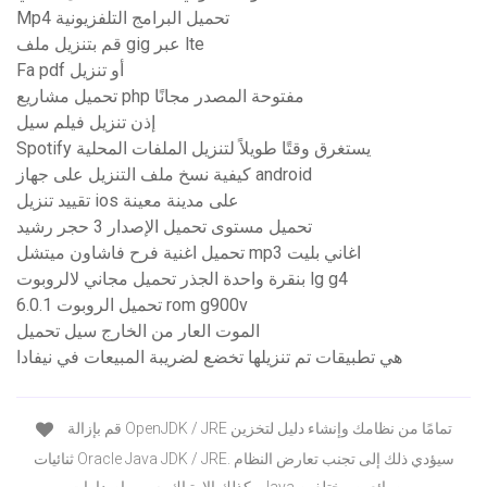
Mp4 تحميل البرامج التلفزيونية
قم بتنزيل ملف gig عبر lte
Fa pdf أو تنزيل
تحميل مشاريع php مفتوحة المصدر مجانًا
إذن تنزيل فيلم سيل
Spotify يستغرق وقتًا طويلاً لتنزيل الملفات المحلية
كيفية نسخ ملف التنزيل على جهاز android
تقييد تنزيل ios على مدينة معينة
تحميل مستوى تحميل الإصدار 3 حجر رشيد
تحميل اغنية فرح فاشاون ميتشل mp3 اغاني بليت
بنقرة واحدة الجذر تحميل مجاني لالروبوت lg g4
تحميل الروبوت 6.0.1 rom g900v
الموت العار من الخارج سيل تحميل
هي تطبيقات تم تنزيلها تخضع لضريبة المبيعات في نيفادا
قم بإزالة OpenJDK / JRE تمامًا من نظامك وإنشاء دليل لتخزين
ثنائيات Oracle Java JDK / JRE. سيؤدي ذلك إلى تجنب تعارض النظام
وكذلك الارتباك بسبب إصدارات Java من بائعين مختلفين.