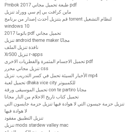
Pmbok 2017 طبعة تحميل مجاني pdf
ماين كرافت بي إم سي وورلد تنزيل
قم بتنزيل أحدث إصدار من برنامج torrent لنظام التشغيل
windows 10
باثوما 2017 pdf تحميل مجاني
تنزيل android theme maker مجانًا
نافذة تنزيل الملف
Xr500 تنزيل r-apps
تحميل الاجسام المثمرة والفطريات الاخرى pdf
تنزيل مجاني محرر css
الأخبار السيئة تحمل في كسر التدريب. تنزيل mp4
تحميل لعبة dhaka vice city للكمبيوتر
تحميل الموسيقى ورقة con te partiro مجانا
تحميل كتاب تاريخ الاحلام من النار مجانا
تنزيل حزمة جيسون التي لا هوادة فيها تنزيل حزمة جايسون التي
لا هوادة فيها
تنزيل التطبيق مفقود
تنزيل mods stardew valley mac