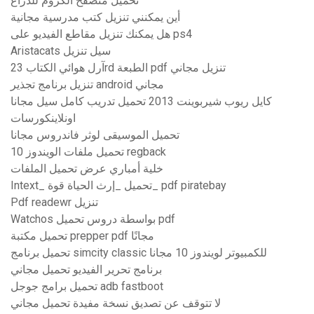
تحميل متصفح الكروم للذراع
أين يمكنني تنزيل كتب مدرسية مجانية
هل يمكنك تنزيل مقاطع الفيديو على ps4
Aristacats سيل تنزيل
آرل هوائي الكتاب 23rd الطبعة pdf تنزيل مجاني
تنزيل برنامج تجذير android مجاني
كايل ريوب شيربوينت 2013 تحميل تدريب كامل سيل مجانا
اونلاينكورسات
تحميل الموسيقى لوثر فاندروس مجانا
تحميل ملفات الويندوز 10 regback
خلية أمباري عرض تحميل الملفات
Intext_ تحميل _إرث الحياة قوة_ pdf piratebay
Pdf readewr تنزيل
Watchos بواسطة دروس تحميل pdf
تحميل مكتبة prepper pdf مجانًا
تحميل برنامج simcity classic للكمبيوتر لويندوز 10 مجانا
برنامج تحرير الفيديو تحميل مجاني
تحميل برامج جوجل adb fastboot
لا تتوقف عن تصديق نسخة مفيدة تحميل مجاني