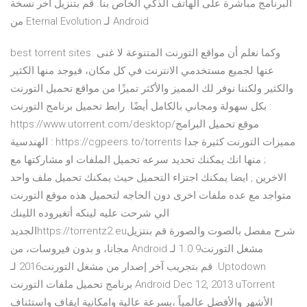
البرنامج مباشرة على الهاتف الذكي الخاص بنا. قم بتنزيل آخر نسخة
من Eternal Evolution لـ Android
best torrent sites. وكما نعلم أن مواقع التورنت المتنوعة لا غنى
عنها لجميع مستخدمي الانترنت في كل مكان، فيوجد منها الكثير
والكثير ولكننا نوفر لك المميز والأكثر تميزًا من مواقع تحميل التورنت
بكل سهولة ومجاني بالكامل أيضًا. رابط تحميل برنامج التورنت :
https://www.utorrent.com/desktop/موقع تحميل البرامج
الهندسية : https://cgpeers.to/torrents مميزات التورنت كثيرة جدا
; منها انك يمكنك تحديد سرعه تحميل الملفات او مشاركتها مع
الاخرين , ايضا يمكنك اجتزاء التحميل حيث يمكنك تحميل ملف واحد
متواجد مع عده ملفات اخرى دون الحاجه لتحميل هذه موقع التورنت
الي شرحت عليه لينكه أتغيروده اللينك
الجديدhttps://torrentz2.euشرح مفصل بالصوت والصورة ‫قم بنتزيل
مشغل التورنت1.0.9 لـ Android مجانا، و بدون فيروسات، من
Uptodown. قم بتجريب آخر إصدار من مشغل التورنت2016 لـ
Android Dec 12, 2013 uTorrent برنامج تحميل ملفات التورنت
الأشهر والأفضل عالمياً ،بسرعة عالية وامكانية ايقاف واستئناف