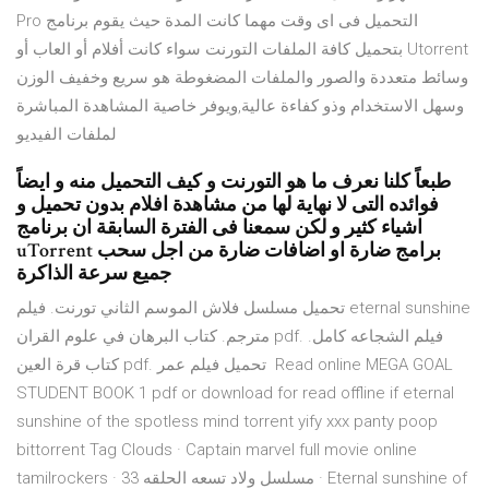
التحميل فى اى وقت مهما كانت المدة حیث يقوم برنامج Pro
Utorrent بتحمیل كافة الملفات التورنت سواء كانت أفلام أو العاب أو
وسائط متعددة والصور والملفات المضغوطة هو سريع وخفيف الوزن
وسهل الاستخدام وذو كفاءة عالية,ويوفر خاصية المشاهدة المباشرة
لملفات الفيديو
طبعاً كلنا نعرف ما هو التورنت و كيف التحميل منه و ايضاً
فوائده التى لا نهاية لها من مشاهدة افلام بدون تحميل و
اشياء كثير و لكن سمعنا فى الفترة السابقة ان برنامج
uTorrent برامج ضارة او اضافات ضارة من اجل سحب
جميع سرعة الذاكرة
تحميل مسلسل فلاش الموسم الثاني تورنت. فيلم eternal sunshine
مترجم. كتاب البرهان في علوم القران pdf. فيلم الشجاعه كامل.
كتاب قرة العين pdf. تحميل فيلم عمر Read online MEGA GOAL
STUDENT BOOK 1 pdf or download for read offline if eternal
sunshine of the spotless mind torrent yify xxx panty poop
bittorrent Tag Clouds · Captain marvel full movie online
tamilrockers · مسلسل ولاد تسعه الحلقه 33 · Eternal sunshine of