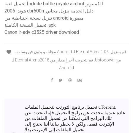
تحميل لعبة fortnite battle royale aimbot للكمبيوتر
2006 هوندا cbr600rr دليل الخدمة تنزيل مجاني
تنزيل نسخة احتياطية من android مصورة
تحميل النسخة الكاملة .apk
Canon ir-adv c3525 driver download
‫قم بنتزيل Eternal Arena1.0.9 لـ Android مجانا، و بدون فيروسات،
من Uptodown. قم بتجريب آخر إصدار من Eternal Arena2018 لـ
Android
تحميل برنامج التورنت لتحميل الملفات uTorrent.
عادة عندما نتحدث عن برامج التحميل فإننا نتحدث عن
تلك البرامج التي تمكننا من تحميل الملفات من
الإنترنت فقط، ولكن لا يخطر ببالنا أننا نحتاج إلى
تحميل الملفات إلى الإنترنت بدلا