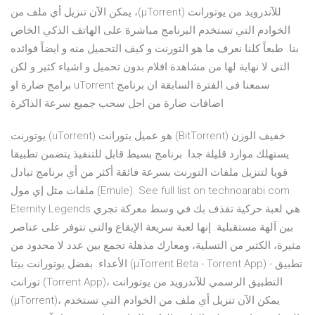
للآندرويد من يوتورانت (µTorrent)، يمكن الآن تنزيل أي ملف من
الخوادم التي تستخدم البرنامج مباشرة على الهاتف الذكي الخاص
بنا. طبعاً كلنا نعرف ما هو التورنت و كيف التحميل منه و ايضاً فوائده
التى لا نهاية لها من مشاهدة افلام بدون تحميل و اشياء كثير و لكن
سمعنا فى الفترة السابقة ان برنامج uTorrent برامج ضارة او
اضافات ضارة من اجل سحب جميع سرعة الذاكرة
يوتورنت (uTorrent) هو عميل بتورانت (BitTorrent) خفيف الوزن
يستهلك موارد قليلة جدا. برنامج بسيط قابل للتنفيذ يتضمن تطبيقا
قويا لتنزيل ملفات التورنت بسرعة فائقة أكثر من أي برنامج تبادل
ملفات مثل إي مول (Emule). See full list on technoarabi.com
Eternity Legends هي لعبة حركية تقذف بك في وسط معركة تجري
بين آلهة مستقبلية. إنها لعبة سريعة الإيقاع والتي تتوفر على عناصر
مثيرة، الكثير من التسلية، ومعارك مذهلة تجمع بين عدد لا محدود من
الأعداء. بفضل يوتورانت بيتا (µTorrent Beta - Torrent App) - تطبيق
تورانت (Torrent App)، التطبيق الرسمي للآندرويد من يوتورانت
(µTorrent)، يمكن الآن تنزيل أي ملف من الخوادم التي تستخدم