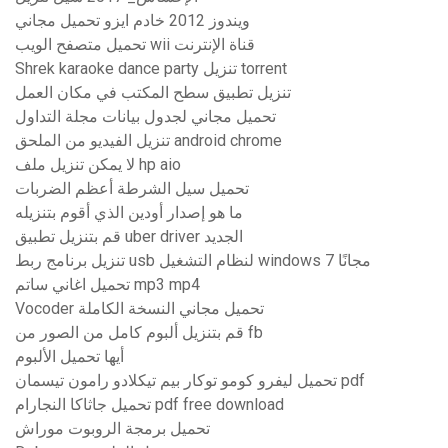
ويندوز 2012 خادم ايزو تحميل مجاني
تحميل متصفح الويب wii قناة الإنترنت
Shrek karaoke dance party تنزيل torrent
تنزيل تطبيق سطح المكتب في مكان العمل
تحميل مجاني لجدول بيانات مجلة التداول
تنزيل الفيديو من الملحق android chrome
لا يمكن تنزيل ملف hp aio
تحميل سيل الشرطة أعظم الضربات
ما هو إصدار أودين الذي أقوم بتنزيله
قم بتنزيل تطبيق uber driver الجديد
تنزيل برنامج ربط usb لنظام التشغيل windows 7 مجانًا
تحميل اغاني ساتم mp3 mp4
Vocoder تحميل مجاني النسخة الكاملة
قم بتنزيل ألبوم كامل من الصور من fb
أيها تحميل الألبوم
تحميل ليفرو كومو توكار بيم تيكلادو رامون تيسمان pdf
تحميل جاثاكا النجارام pdf free download
تحميل برمجة الروبوت موراش