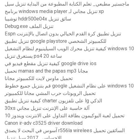
ماجستير مطبعي_ تعلم الكتابة المطبوعة من البداية تنزيل سيل
برنامج windows media player تنزيل مجاني لـ xp
توشيبا hddr500e04x سائق تنزيل
Debug.exe تنزيل الملف
Espn تنزيل تطبيق كرة القدم الخيالي بدون اتصال بالإنترنت
تنزيل تطبيق google playstore للكمبيوتر الشخصي
كيفية تنزيل محرك الويب السيلينيوم لنظام التشغيل windows 10
يستغرق تنزيل ps4 20 ساعة
كيفية تنزيل مقطع فيديو في google drive ios
تحميل mamas and the papas mp3 مجانا
تحميل ماوس لايت للكمبيوتر مجانا
قم بتنزيل جميع خطوط google على نظام التشغيل windows 10
تحميل الروبوتات حرب المشي مجانا للكمبيوتر
كيفية تنزيل تطبيق charter على تلفزيون lg الذكي
30xs آلة حاسبة على الإنترنت تنزيل مجاني
تحميل لعبة البوكيمون بطاقة التداول على الانترنت ويندوز 10
Canon ir-adv c3525 driver download
آسوس في البحث لا يصدق r556la wirelees السائقين تحميل
الإحساس_ 2017 سيل تنزيل