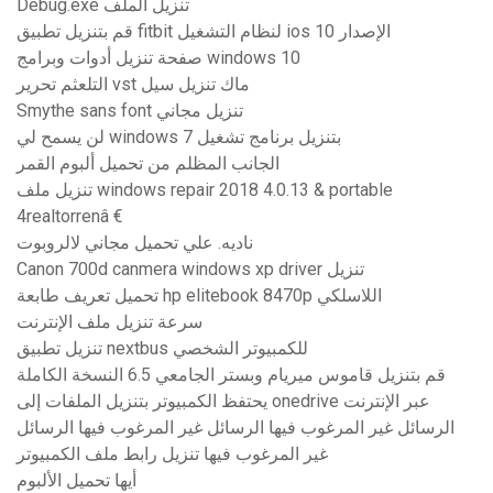
Debug.exe تنزيل الملف
قم بتنزيل تطبيق fitbit لنظام التشغيل ios الإصدار 10
صفحة تنزيل أدوات وبرامج windows 10
التلعثم تحرير vst ماك تنزيل سيل
Smythe sans font تنزيل مجاني
لن يسمح لي windows 7 بتنزيل برنامج تشغيل
الجانب المظلم من تحميل ألبوم القمر
تنزيل ملف windows repair 2018 4.0.13 & portable
4realtorrenâ €
ناديه. علي تحميل مجاني لالروبوت
Canon 700d canmera windows xp driver تنزيل
تحميل تعريف طابعة hp elitebook 8470p اللاسلكي
سرعة تنزيل ملف الإنترنت
تنزيل تطبيق nextbus للكمبيوتر الشخصي
قم بتنزيل قاموس ميريام وبستر الجامعي 6.5 النسخة الكاملة
يحتفظ الكمبيوتر بتنزيل الملفات إلى onedrive عبر الإنترنت
الرسائل غير المرغوب فيها الرسائل غير المرغوب فيها الرسائل
غير المرغوب فيها تنزيل رابط ملف الكمبيوتر
أيها تحميل الألبوم