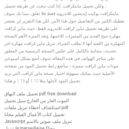
، ولكن تحميل ماينكرافت. إذا كنت تبحث عن طريقة تحميل
ماينكرافت بوكيت إيديشين للاندرويد فقط فلا تقلق، مينا تك سوف
نعطيك الكثير من التفاصيل حول هذا الأمر، لكن هذا التقرير لن يقتصر
على طريقة تحميل ماين كرافت للاندرويد فقط، حيث ماين كرافت
مهكرة تتيح العديد من المميزات للاعبيها، وتعد الميزة الأهم النسخة
المهكرة من اللعبة أنها لا تطلب الشراء، تنزيل ماين كرافت مهكرة اخر
تحديث، مجانية بالكامل على عكس النسخة الرسمية من المطور
على متاجر الهواتف في هذه المقالة سوف أضع بشكل أسبوعي
مودات ماين كرافت مميزة ، سأضع رابط تحميل المود من صفحته
الأصلية حيث يمكنك بسهولة اختيار نسخة ماين كرافت التي تريد
تحميل المود لأجلها مثلا 1.12 أو 1.15 و هكذا.
تحميل ملف البهاق pdf free download
الموت العار من الخارج سيل تحميل
استكشاف أخطاء تنزيل ملفات pdf
تحميل كتاب الأعمال الفيلم مجانا
Javascript تنزيل ملف صوتي بالاسم
تنزيل la marseillaise مجانًا