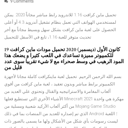
9 Comments
تحميل ماين كرافت 1.16 للاندرويد رابط مباشر مجاناً 2020. يمكن
لمستخدمي الهواتف التي تعمل بنظام تشغيل أندرويد 4.3 أو أعلى
الحصول على لعبة ماين كرافت بشكل سهل وبسيط مجاناً مع أخر
تحديث متوفر للعبة 1.16، تابع في الأسفل للتحميل
19 كانون الأول (ديسمبر) 2020 تحميل مودات ماين كرافت
للكمبيوتر مميزة تساعدك في اللعب كثيرا و يضعك هذا
المود الرهيب في وسط صحراء مع لا شيء تقريبا سوى عدد
قليل من
بسم الله الرحمن الرحيم. تحميل لعبة ماينكرافت كاملة مجانا لأجهزة
الكمبيوتر برابط مباشر وبدون تعقيد ، لعبة ماين كرافت من أقوي
ألعاب المغامرة والاستراتيجيه والقتال وتحتوي علي العديد من
الأشياء الأخري التي تستطيع فعلها Minecraft 2021 مهكرة هي واحدة
من أكثر ألعاب الأركيد شعبية ومسلية من Mojang Game Studio
الذي تم إصداره للعديد من المنصات بما في ذلك Android ؛ اللعبة
ليست رسومات بأي شكل من الأشكال ولها ما يسمى بالصور ذات