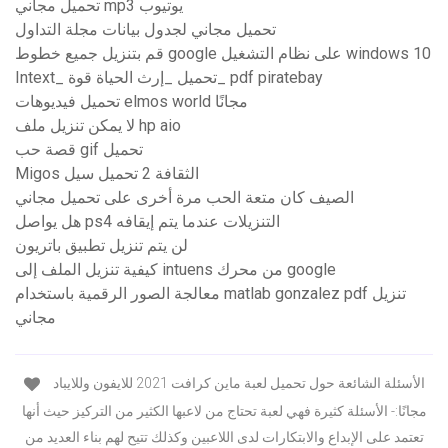
تحميل مجاني mp3 يوتيوب
تحميل مجاني لجدول بيانات مجلة التداول
قم بتنزيل جميع خطوط google على نظام التشغيل windows 10
Intext_ تحميل _إرث الحياة قوة_ pdf piratebay
تحميل فيديوهات elmos world مجانًا
لا يمكن تنزيل ملف hp aio
قصة حب gif تحميل
Migos الثقافة 2 تحميل سيل
الصيف كان متعة الحب مرة أخرى على تحميل مجاني
هل يواصل ps4 التنزيلات عندما يتم إيقافه
لن يتم تنزيل تطبيق باتريون
كيفية تنزيل الملف إلى intuens من محرك google
معالجة الصور الرقمية باستخدام matlab gonzalez pdf تنزيل
مجاني
الأسئلة الشائعة حول تحميل لعبة ماين كرافت 2021 للايفون وللايباد
مجانًا:- الأسئلة كثيرة فهي لعبة تحتاج من لاعبها الكثير من التركيز حيث أنها
تعتمد على الإبداع والابتكارات لدى اللاعبين وكذلك تتيح لهم بناء العديد من