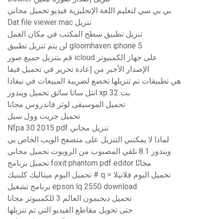
بي بي سي لتعليم اللغة الإنجليزية فيديو تحميل مجاني
Dat file viewer mac تنزيل
تنزيل تطبيق سطح المكتب في مكان العمل
لن يتم تنزيل تطبيق gloomhaven iphone 5
قم بتنزيل جميع صور icloud على جهاز الكمبيوتر
الإصدار الأخير من إعادة تحرير في تحميل فيفا
هي تطبيقات تم تنزيلها تخضع لضريبة المبيعات في نيفادا
انتل ساتا سائق تحميل ويندوز xp 32 بت
تحميل الموسيقى لوثر فاندروس مجانا
تحميل جريت وول سيل
Nfpa 30 2015 pdf تنزيل مجاني
لماذا لا يمكنني التنزيل على متصفح الويب الخاص بي
ويندوز 8.1 تلقي المصبوب من الروبوت تحميل مجاني
تحميل برنامج foxit phantom pdf editor مجانًا
تحميل البوم ميتاليك كلينيك # q = تحميل البوم فلانيلا
برنامج تشغيل epson lq 2550 download
تحميل ديجيمون العالم 3 للكمبيوتر مجانا
حتى تحويل مقاطع الفيديو التي تم تنزيلها