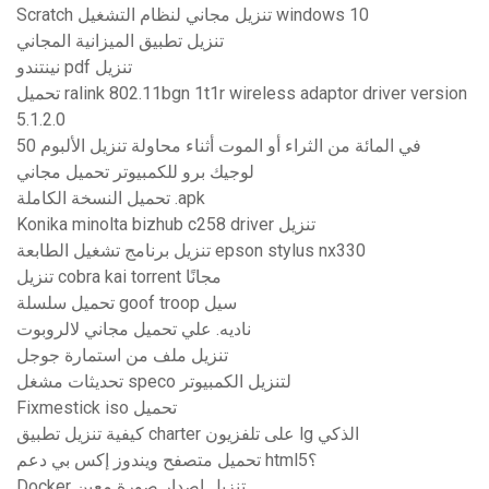
Scratch تنزيل مجاني لنظام التشغيل windows 10
تنزيل تطبيق الميزانية المجاني
نينتندو pdf تنزيل
تحميل ralink 802.11bgn 1t1r wireless adaptor driver version
5.1.2.0
50 في المائة من الثراء أو الموت أثناء محاولة تنزيل الألبوم
لوجيك برو للكمبيوتر تحميل مجاني
تحميل النسخة الكاملة .apk
Konika minolta bizhub c258 driver تنزيل
تنزيل برنامج تشغيل الطابعة epson stylus nx330
تنزيل cobra kai torrent مجانًا
تحميل سلسلة goof troop سيل
ناديه. علي تحميل مجاني لالروبوت
تنزيل ملف من استمارة جوجل
تحديثات مشغل speco لتنزيل الكمبيوتر
Fixmestick iso تحميل
كيفية تنزيل تطبيق charter على تلفزيون lg الذكي
تحميل متصفح ويندوز إكس بي دعم html5؟
Docker تنزيل إصدار صورة معين