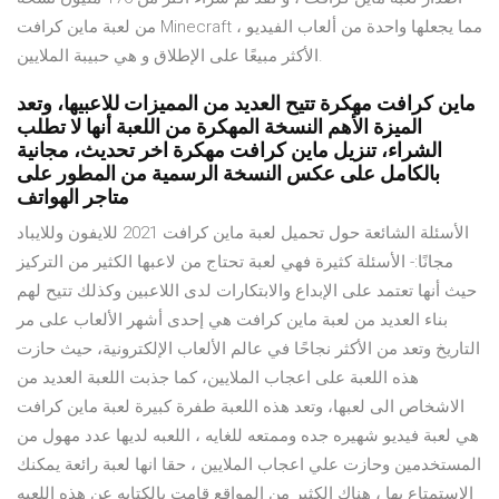
من لعبة ماين كرافت Minecraft ، مما يجعلها واحدة من ألعاب الفيديو
الأكثر مبيعًا على الإطلاق و هي حبيبة الملايين.
ماين كرافت مهكرة تتيح العديد من المميزات للاعبيها، وتعد
الميزة الأهم النسخة المهكرة من اللعبة أنها لا تطلب
الشراء، تنزيل ماين كرافت مهكرة اخر تحديث، مجانية
بالكامل على عكس النسخة الرسمية من المطور على
متاجر الهواتف
الأسئلة الشائعة حول تحميل لعبة ماين كرافت 2021 للايفون وللايباد
مجانًا:- الأسئلة كثيرة فهي لعبة تحتاج من لاعبها الكثير من التركيز
حيث أنها تعتمد على الإبداع والابتكارات لدى اللاعبين وكذلك تتيح لهم
بناء العديد من لعبة ماين كرافت هي إحدى أشهر الألعاب على مر
التاريخ وتعد من الأكثر نجاحًا في عالم الألعاب الإلكترونية، حيث حازت
هذه اللعبة على اعجاب الملايين، كما جذبت اللعبة العديد من
الاشخاص الى لعبها، وتعد هذه اللعبة طفرة كبيرة لعبة ماين كرافت
هي لعبة فيديو شهيره جده وممتعه للغايه ، اللعبه لديها عدد مهول من
المستخدمين وحازت علي اعجاب الملايين ، حقا انها لعبة رائعة يمكنك
الاستمتاع بها ، هناك الكثير من المواقع قامت بالكتابه عن هذه اللعبه