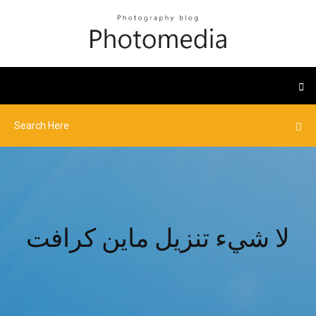
لا شيء تنزيل ماين كرافت