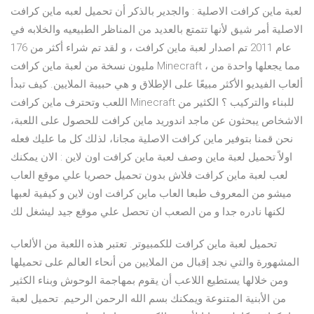
لعبة ماين كرافت الاصلية : والجدير بالذكر أن تحميل لعبه ماين كرافت
الاصلية أمر شيق لأنها تتمتع بالعديد من المناظر الطبيعيه والخلابه في
عام 2011 تم اصدار لعبة ماين كرافت ، و لقد تم شراء أكثر من 176
مليون نسخة من لعبة ماين كرافت Minecraft ، مما يجعلها واحدة من
ألعاب الفيديو الأكثر مبيعًا على الإطلاق و هي حبيبة الملايين. كيف تبدأ
اللعب وتحترف ماين كرافت Minecraft للبناء والتركيب ؟ الكثير من
الاشخاص يبحثون عن ماجد اندوريد ماين كرافت للحصول على اللعبة،
نحن قمنا بتوفير ماين كرافت الاصلية مجانا، لذلك كل ما عليك فعله
اولاً تحميل لعبة ماين وصف لعبة ماين كرافت اون لاين : الان يمكنك
لعب لعبة ماين كرافت فلاش بدون تحميل حصريا علي موقع العاب
ميشو من المعروف طبعا العاب ماين كرافت اون لاين و كيفية لعبها
لكنها نادره جدا و من الصعب ان تحصل علي موقع جيد ليشغل لك
تحميل لعبة ماين كرافت للكمبيوتر. تعتبر هذه اللعبة من الألعاب
المشهورة والتي نجد إقبال من الملايين من أنحاء العالم على تحميلها
ومن خلالها يستطيع اللاعب أن يقوم بمهاجمة الوحوش وبناء الكثير
من الأبنية المتنوعة ويمكنك بسم الله الرحمن الرحيم. تحميل لعبة