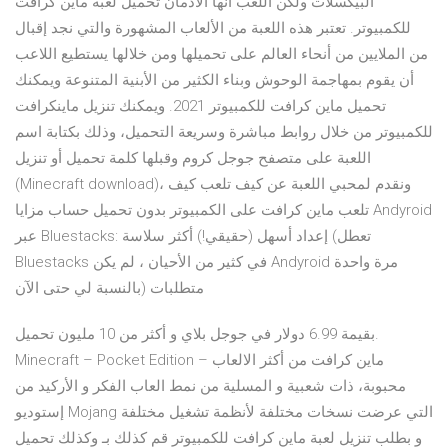
البيكسلات ولكن اللعب انها الادمان تحميل لعبة ماين كرافت
للكمبيوتر. تعتبر هذه اللعبة من الألعاب المشهورة والتي نجد إقبال
من الملايين من أنحاء العالم على تحميلها ومن خلالها يستطيع اللاعب
أن يقوم بمهاجمة الوحوش وبناء الكثير من الأبنية المتنوعة ويمكنك
تحميل ماين كرافت للكمبيوتر 2021. ويمكنك تنزيل ماينكرافت
للكمبيوتر من خلال روابط مباشرة وسريعة التحميل، وذلك بكتابة اسم
اللعبة على متصفح جوجل كروم وقبلها كلمة تحميل أو تنزيل
(Minecraft download)، ونقدم لمحبي اللعبة عن كيف تلعب كيف
تلعب ماين كرافت على الكمبيوتر بدون تحميل حساب مزايا Andyroid
عبر Bluestacks: إعداد أسهل (حقيقي!) أكثر سلاسة (تعطل
Bluestacks في كثير من الأحيان ، لم يكن Andyroid مرة واحدة
بالنسبة لي حتى الآن) متطلبات
بقيمة 6.99 دولار في جوجل بلاي و أكثر من 10 مليون تحميل.
Minecraft – Pocket Edition – ماين كرافت من أكثر الالعاب
محبوبة، ذات شعبية و المسلية من نمط العاب الفكر و الأركيد من
إستوديو Mojang التي عرضت نسخات مختلفة لأنظمة تشغيل مختلفة
و بطلب تنزيل لعبة ماين كرافت للكمبيوتر قم كذلك بـ وكذلك تحميل