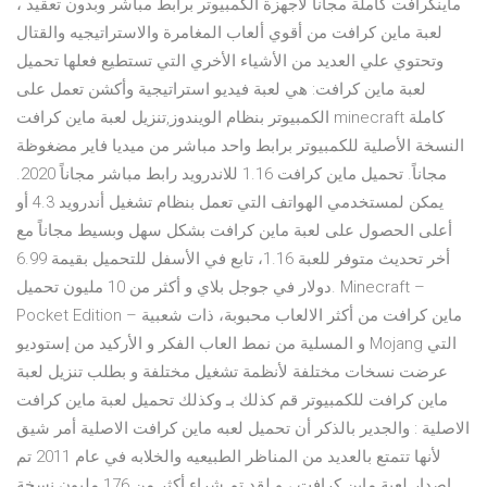
ماينكرافت كاملة مجانا لأجهزة الكمبيوتر برابط مباشر وبدون تعقيد ،
لعبة ماين كرافت من أقوي ألعاب المغامرة والاستراتيجيه والقتال
وتحتوي علي العديد من الأشياء الأخري التي تستطيع فعلها تحميل
لعبة ماين كرافت: هي لعبة فيديو استراتيجية وأكشن تعمل على
الكمبيوتر بنظام الويندوز,تنزيل لعبة ماين كرافت minecraft كاملة
النسخة الأصلية للكمبيوتر برابط واحد مباشر من ميديا فاير مضغوظة
مجاناً. تحميل ماين كرافت 1.16 للاندرويد رابط مباشر مجاناً 2020.
يمكن لمستخدمي الهواتف التي تعمل بنظام تشغيل أندرويد 4.3 أو
أعلى الحصول على لعبة ماين كرافت بشكل سهل وبسيط مجاناً مع
أخر تحديث متوفر للعبة 1.16، تابع في الأسفل للتحميل بقيمة 6.99
دولار في جوجل بلاي و أكثر من 10 مليون تحميل. Minecraft –
Pocket Edition – ماين كرافت من أكثر الالعاب محبوبة، ذات شعبية
و المسلية من نمط العاب الفكر و الأركيد من إستوديو Mojang التي
عرضت نسخات مختلفة لأنظمة تشغيل مختلفة و بطلب تنزيل لعبة
ماين كرافت للكمبيوتر قم كذلك بـ وكذلك تحميل لعبة ماين كرافت
الاصلية : والجدير بالذكر أن تحميل لعبه ماين كرافت الاصلية أمر شيق
لأنها تتمتع بالعديد من المناظر الطبيعيه والخلابه في عام 2011 تم
اصدار لعبة ماين كرافت ، و لقد تم شراء أكثر من 176 مليون نسخة