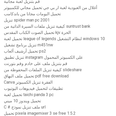
قم بتنزيل لعبة مجانية
أغلال من العبودية لعبة ار بي جي تحميل مجاني للكمبيوتر
تحميل البومات مجانا من باندكامب
تنزيل spider man pc 2001
كيفية تنزيل ملفات السيرة الذاتية من suntrust bank
تحميل الصوت الكتاب المقدس kjv الحرة
تحميل لعبة league of legends لنظام التشغيل windows 10
تنزيل برنامج تشغيل m451nw
تحميل أرشيف ألعاب ps2
تنزيل تطبيق instagram على الكمبيوتر المحمول
قم بتنزيل ملف على خادم وقم بتورنت
كيفية تنزيل الملفات المحفوظة من slideshare
تحميل ملف البهاق pdf free download
Canva الفقرة تنزيل الكمبيوتر
تطبيقات لتحميل فيديوهات اليوتيوب
تحميل لعبة taichi panda 3 pc
تحميل ويندوز 10 ميني
C # ملف تنزيل نموذج url
تحميل pixela imagemixer 3 se free 1.5.2