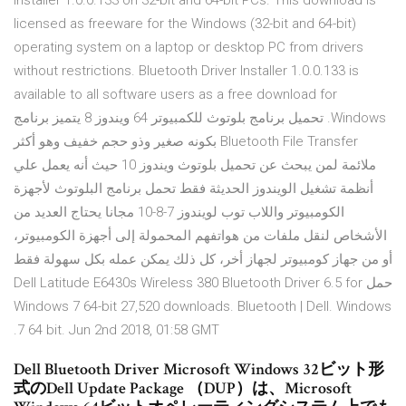
Installer 1.0.0.133 on 32-bit and 64-bit PCs. This download is
licensed as freeware for the Windows (32-bit and 64-bit)
operating system on a laptop or desktop PC from drivers
without restrictions. Bluetooth Driver Installer 1.0.0.133 is
available to all software users as a free download for
Windows. تحميل برنامج بلوتوث للكمبيوتر 64 ويندوز 8 يتميز برنامج
Bluetooth File Transfer بكونه صغير وذو حجم خفيف وهو أكثر
ملائمة لمن يبحث عن تحميل بلوتوث ويندوز 10 حيث أنه يعمل علي
أنظمة تشغيل الويندوز الحديثة فقط تحمل برنامج البلوتوث لأجهزة
الكومبيوتر واللاب توب لويندوز 7-8-10 مجانا يحتاج العديد من
الأشخاص لنقل ملفات من هواتفهم المحمولة إلى أجهزة الكومبيوتر،
أو من جهاز كومبيوتر لجهاز أخر، كل ذلك يمكن عمله بكل سهولة فقط
حمل Dell Latitude E6430s Wireless 380 Bluetooth Driver 6.5 for
Windows 7 64-bit 27,520 downloads. Bluetooth | Dell. Windows
7 64 bit. Jun 2nd 2018, 01:58 GMT.
Dell Bluetooth Driver Microsoft Windows 32ビット形
式のDell Update Package （DUP）は、Microsoft