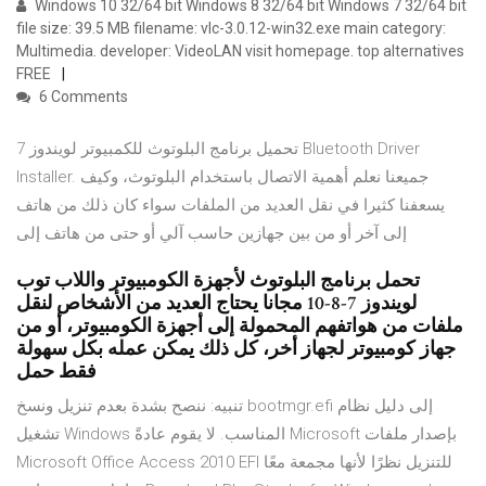
Windows 10 32/64 bit Windows 8 32/64 bit Windows 7 32/64 bit
file size: 39.5 MB filename: vlc-3.0.12-win32.exe main category:
Multimedia. developer: VideoLAN visit homepage. top alternatives
FREE
6 Comments
تحميل برنامج البلوتوث للكمبيوتر لويندوز 7 Bluetooth Driver
Installer. جميعنا نعلم أهمية الاتصال باستخدام البلوتوث، وكيف
يسعفنا كثيرا في نقل العديد من الملفات سواء كان ذلك من هاتف
إلى آخر أو من بين جهازين حاسب آلي أو حتى من هاتف إلى
تحمل برنامج البلوتوث لأجهزة الكومبيوتر واللاب توب
لويندوز 7-8-10 مجانا يحتاج العديد من الأشخاص لنقل
ملفات من هواتفهم المحمولة إلى أجهزة الكومبيوتر، أو من
جهاز كومبيوتر لجهاز أخر، كل ذلك يمكن عمله بكل سهولة
فقط حمل
تنبيه: ننصح بشدة بعدم تنزيل ونسخ bootmgr.efi إلى دليل نظام
تشغيل Windows المناسب. لا يقوم عادةً Microsoft بإصدار ملفات
Microsoft Office Access 2010 EFI للتنزيل نظرًا لأنها مجمعة معًا