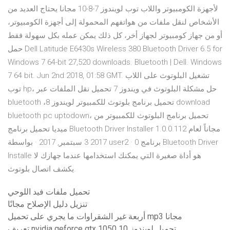
لأجهزة الكومبيوتر واللاب توب لويندوز 7-8-10 مجانا يحتاج العديد من
الأشخاص لنقل ملفات من هواتفهم المحمولة إلى أجهزة الكومبيوتر،
أو من جهاز كومبيوتر لجهاز أخر، كل ذلك يمكن عمله بكل سهولة فقط
حمل Dell Latitude E6430s Wireless 380 Bluetooth Driver 6.5 for
Windows 7 64-bit 27,520 downloads. Bluetooth | Dell. Windows
7 64 bit. Jun 2nd 2018, 01:58 GMT. تشغيل البلوتوث على اللاب
توب hp، حل مشكلة البلوتوث في ويندوز 7 تحميل نقل الملفات عبر
bluetooth ،تحميل برنامج بلوتوث للكمبيوتر لويندوز 8 download
bluetooth pc uptodown، تحميل برنامج البلوتوث للكمبيوتر من
ميديا تحميل برنامج Bluetooth Driver Installer 1.0.0.112 مجاناً لعام
2017 3 سبتمبر, 2017 · بواسطة user2 · 0 برنامج Bluetooth Driver
Installe هو أداة صغيرة التي يمكنك استخدامها عندما جهازك لا
يكشف اتصال بلوتوث.
تحميل ملفات فيد اللوحي
تنزيل دليل الإصلاح مجانًا
أربعة غير الشقراوات ما يجري على تحميل mp3 مجانا
تعريف nvidia geforce gtx 1050 تحميل لويندوز 10