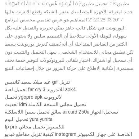
ô õكشْ ôأ åْ ôأ ò ö èعْش öوْ ôأ بِّز ô } تحميل تطبيق iOS تطبيق
جديد لمعرفة الأجهزة المتصلة بك بنفس الشبكة وقطع الانترنت عليها
2017-03-28 21:20 المفاهيم هو عرض تقديمي مخصص لبرنامج
البوربوينت في شكل قالب جاهز يمكن تحريره والتعديل عليه بكل
سهولة، للوهلة الأولى ستلاحظ أن التصميم سلس ولا يحتوي على
الكثير من العناصر المتداخلة أي أنه يُصنف كعرض بوربوينت بسيط
لكن تطبيق مجاني للاستخدام الشخصي. سهل التحميل والتثبيت دون
أي تسجيل أو اشتراك. اختيار تلقائي للبروتوكولات لتوفير خدمة تخف
مستمرة. إمكانية الاطلاع على حركة المرور من خلال إحصائيات التتبع.
عيد ميلاد سعيد كانديس gif تنزيل
تحميل لعبة far cry 3 للاندرويد apk4
تحميل ygopro apk لالروبوت
تحديث idm تحميل مجاني النسخة الكاملة
سائق تحميل سييرا اللاسلكية aircard 250u تسجيل الجهاز
تحميل البوم yura yunita
Ip pro للكمبيوتر تحميل مجاني
كيفية تنزيل مقاطع فيديو instagram الخاصة على جهاز الكمبيوتر