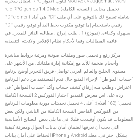
ابطال سحرية. RPG تناوب الادوار Mod Apk » Juggernaut Wars -
raid RPG games 1.4.0 Mod (النسخة الكاملة) تحميل مجانى
PDFelement هي أداة PDF شاملة تسمح لك بالتوقيع على أي ملف
PDF رقمي باستخدام إما توقيع مكتوب بخط اليد أو توقيع رقمي
بسهولة وكفاءة. (نموذج) 1 . طلب إدراج . مطالبة الدائن للمدين. في
قائمة المطالبات وفقا لأحكام نظام الإفلاس ولائحته التنفيذية
مركز رفع و تحميل صور وملفات صوتية ومرئية بروابط مباشرة
وأحجام ضخمة للأبد مع إمكانية إدارة ملفاتك، من الأشهر على
مستوى الخليج والعالم العربي تواصل- فريق التحرير:أوضح برنامج
“حساب المواطن” الإجراء المتبع حال قدم المستفيد من دعم البرنامج
اعتراض، وطلب منه إرفاق كشف حساب.وأكد “حساب المواطن” في
رده على اس معرض الفيديو "اختبار الفوركس 2 النسخة الكاملة
تحميل" (162 أفلام): أعلى 4 تحميل تحديثات دورية معلومات البرنامج
من الفوركس الفاحص النسخة الكاملة من الناشر، ولكن بعض
المعلومات قد يكون أوفيديت قليلا. في ما يلي بعض النصائح الأساسية
التي يجب أن تعرفها لضمان أمان بيانات الجوال ومعرفة كيفية
الحفاظ على أمان بيانات iPhone و Android بشكل احترافي. معك