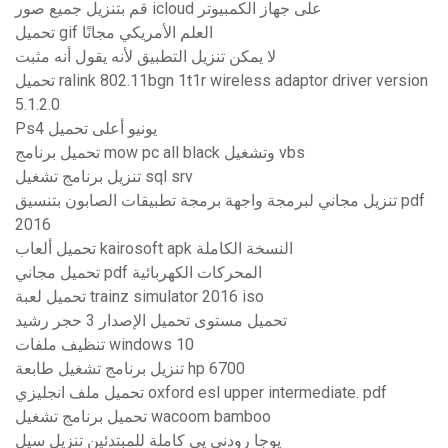
قم بتنزيل جميع صور icloud على جهاز الكمبيوتر
تحميل gif العلم الأمريكي مجانًا
لا يمكن تنزيل التطبيق لأنه يقول أنه مثبت
تحميل ralink 802.11bgn 1t1r wireless adaptor driver version
5.1.2.0
Ps4 يونيو أعلى تحميل
تحميل برنامج mow pc all black وتشغيل vbs
تنزيل برنامج تشغيل sql srv
تنزيل مجاني لبرمجة واجهة برمجة تطبيقات الصابون بتنسيق pdf
2016
تحميل ألعاب kairosoft apk النسخة الكاملة
تحميل مجاني pdf المحركات الكهربائية
تحميل لعبة trainz simulator 2016 iso
تحميل مستوى تحميل الإصدار 3 حجر رشيد
تنظيف ملفات windows 10
تنزيل برنامج تشغيل طابعة hp 6700
تحميل ملف انجليزي oxford esl upper intermediate. pdf
تحميل برنامج تشغيل wacoom bamboo
يوجا رودني يي كاملة للمبتدئين تنزيل سيل