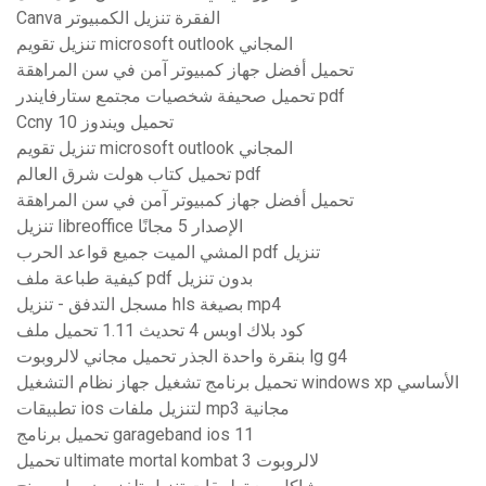
Canva الفقرة تنزيل الكمبيوتر
تنزيل تقويم microsoft outlook المجاني
تحميل أفضل جهاز كمبيوتر آمن في سن المراهقة
تحميل صحيفة شخصيات مجتمع ستارفايندر pdf
Ccny تحميل ويندوز 10
تنزيل تقويم microsoft outlook المجاني
تحميل كتاب هولت شرق العالم pdf
تحميل أفضل جهاز كمبيوتر آمن في سن المراهقة
تنزيل libreoffice الإصدار 5 مجانًا
المشي الميت جميع قواعد الحرب pdf تنزيل
كيفية طباعة ملف pdf بدون تنزيل
مسجل التدفق - تنزيل hls بصيغة mp4
كود بلاك اوبس 4 تحديث 1.11 تحميل ملف
بنقرة واحدة الجذر تحميل مجاني لالروبوت lg g4
تحميل برنامج تشغيل جهاز نظام التشغيل windows xp الأساسي
تطبيقات ios لتنزيل ملفات mp3 مجانية
تحميل برنامج garageband ios 11
تحميل ultimate mortal kombat 3 لالروبوت