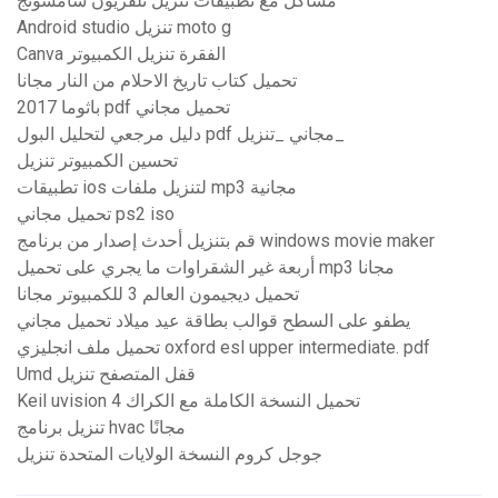
مشاكل مع تطبيقات تنزيل تلفزيون سامسونج
Android studio تنزيل moto g
Canva الفقرة تنزيل الكمبيوتر
تحميل كتاب تاريخ الاحلام من النار مجانا
باثوما 2017 pdf تحميل مجاني
دليل مرجعي لتحليل البول pdf مجاني _تنزيل_
تحسين الكمبيوتر تنزيل
تطبيقات ios لتنزيل ملفات mp3 مجانية
تحميل مجاني ps2 iso
قم بتنزيل أحدث إصدار من برنامج windows movie maker
أربعة غير الشقراوات ما يجري على تحميل mp3 مجانا
تحميل ديجيمون العالم 3 للكمبيوتر مجانا
يطفو على السطح قوالب بطاقة عيد ميلاد تحميل مجاني
تحميل ملف انجليزي oxford esl upper intermediate. pdf
Umd قفل المتصفح تنزيل
Keil uvision 4 تحميل النسخة الكاملة مع الكراك
تنزيل برنامج hvac مجانًا
جوجل كروم النسخة الولايات المتحدة تنزيل