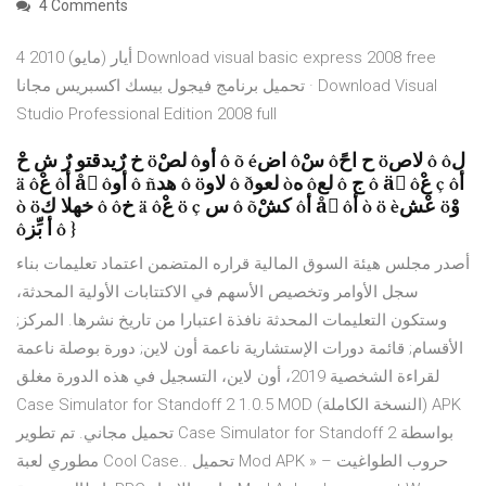
4 Comments
4 أيار (مايو) 2010 Download visual basic express 2008 free
تحميل برنامج فيجول بيسك اكسبريس مجانا · Download Visual
Studio Professional Edition 2008 full
خ رٌيدقتو رٌ ش حْ öلصْ ôأو ô õ éاض ôسْ ôح احً öلاص ô ôل
ä ôعْ ôأ åْ ôأو ô ñهد ô öلاو ô ðلعو òه ôلع ô ج ô äْ ôعْ ç ôأ
ò öخهلا ك ô ôخ ä ôعْ ö ç س ô õكشْ ôأ åْ ôأ ò ö èعْش öوْ
ôأ بِّز ô }
أصدر مجلس هيئة السوق المالية قراره المتضمن اعتماد تعليمات بناء
سجل الأوامر وتخصيص الأسهم في الاكتتابات الأولية المحدثة،
وستكون التعليمات المحدثة نافذة اعتبارا من تاريخ نشرها. المركز;
الأقسام; قائمة دورات الإستشارية ناعمة أون لاين; دورة بوصلة ناعمة
لقراءة الشخصية 2019، أون لاين، التسجيل في هذه الدورة مغلق
Case Simulator for Standoff 2 1.0.5 MOD (النسخة الكاملة) APK
تحميل مجاني. تم تطوير Case Simulator for Standoff 2 بواسطة
مطوري لعبة Cool Case.. تحميل Mod APK » حروب الطواغيت –