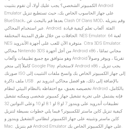
الكمبيوتر الشخصي؟ يجب عليك أولا، أن تقوم بتثبيت Android
Emulator على جهاز الحاسوب الخاص بك، حيث تستطيع تنزيل
BlueStack، بعدها قم بالبحث عن Clash Of Clans MOD، وقم يتنزيله
عبر استخدام المحاكي. Android. الفئة. ألعاب تعلم كيفية قيادة
الحافلات من خلال طرق المدينة المختلفة. NES Emulator. 64 لعبة
NES متوفرة الآن للعب على أجهزة الأندرويد. Citra 3DS Emulator.
محاكي Nintendo 3DS من أجل أجهزة Android x86 مجاني تمامًا ،
وهو متوافق مع جميع تطبيقات وألعاب Android تقريبًا ، ويوفر وصولاً
كاملاً إلى متجر Google Play. لاستخدام Android x86 ، يجب تنزيل
صورتك ISO إلى جهاز الكمبيوتر الخاص بك وانسخ ملفات التثبيت إلى
ملف ذاكرة USB . بالإضافة إلى ذلك، هو افضل محاكي اندرويد تم
تخصيصه بعمق، مع احتفاظه بالنظام البيئي لنظام Android بالكامل،
فإنه يشتمل على تجربة تشغيل جهاز كمبيوتر شخصى ويمكنه تشغيل
تطبيقات أندرويد على ويندوز 7 او 8 او 8.1 او 10 وعلى النواتين 32
كيفية تنزيل كاين ماستر للكمبيوتر؟ فيما يلي خطوات بسيطة لتنزيل
كاين ماستر وتثبيته على جهاز الكمبيوتر لنظامي التشغيل ويندوز و
Mac. قم بتنزيل Android Emulator على جهاز الكمبيوتر الخاص بك.