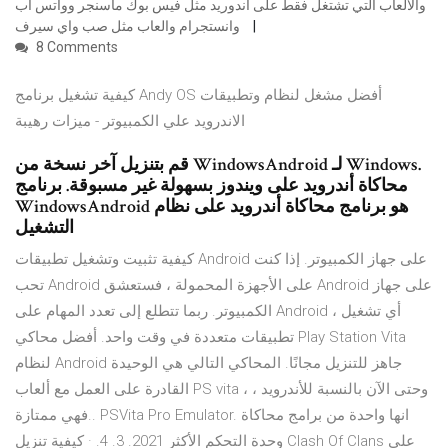
والالعاب التي تشتغل فقط على اندوريد مثل فيس بوك ماسنجر وواتس اب
وانستجرام والعاب مثل صب واي سيرف
8 Comments
كيفية تشغيل برنامج Andy OS أفضل مشغل لنظام وتطبيقات
الاندرويد علي الكمبيوتر - ميزات رهيبة
قم بتنزيل آخر نسخة من WindowsAndroid لـ Windows.
محاكاة أندرويد على ويندوز بسهولة غير مسبوقة. برنامج
WindowsAndroid هو برنامج محاكاة أندرويد على نظام
التشغيل
كيفية تثبيت وتشغيل تطبيقات Android على جهاز الكمبيوتر. إذا كنت
تحب Android على الأجهزة المحمولة ، فستعشق Android على جهاز
الكمبيوتر. ربما تتطلع إلى تعدد المهام على Android ، أي تشغيل
تطبيقات متعددة في وقت واحد. أفضل محاكي Play Station Vita
لنظام Android جاهز للتنزيل مجانًا. المحاكي التالي هي الوحيدة
القادرة على العمل مع ألعاب PS vita ، وحتى الآن بالنسبة للأندرويد ،
فهي ممتازة.. PSVita Pro Emulator. انها واحدة من برامج محاكاة
وحدة التحكم الأكثر 2021. 3. 4. · كيفية تنزيل Clash Of Clans على