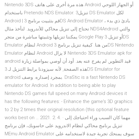
Nintendo 3DS هذه مرة أخرى على هاتف Android أو الجهاز اللوحي
باستخدام Pretendo NDS Emulator. 3تنزيل DS Emulator لكل
Android | قم بتثبيت برنامج 3DS Android Emulator بادئ ذي بدء ،
تحتاج إلى تنزيل محاكي للأندرويد. لنأخذ مثال NDS4Android والتي
يمكننا تنزيلها وتثبيتها مباشرة من متجر Google Play أو تنزيل 3DS
Emulator لنظام Android من هنا. كيفية تنزيل برنامج 3DS Nintendo
Emulator لنظام Android لا يزال Nintendo 3DS Emulator apk for
android قيد التطوير, لم يفرج عنه بعد. أود أن أوصي بمواصلة زيارة
هذه الصفحة, لأنه سيزودنا برابط التنزيل لـ 3DS Emulator for
android بمجرد إصداره. وصف. DraStic is a fast Nintendo DS
emulator for Android. In addition to being able to play
Nintendo DS games full speed on many Android devices it
has the following features: - Enhance the game's 3D graphics
to 2 by 2 times their original resolution (this optional feature
works best on … 2021. 2. 4. · مهما كان السبب وراء احتياجك إلى
تنزيل برنامج محاكي لنظام الاندرويد على حاسوبك، فإن برنامج
MEmu Android Emulator سوف يمنحك تجربة جيدة لاستخدامه على