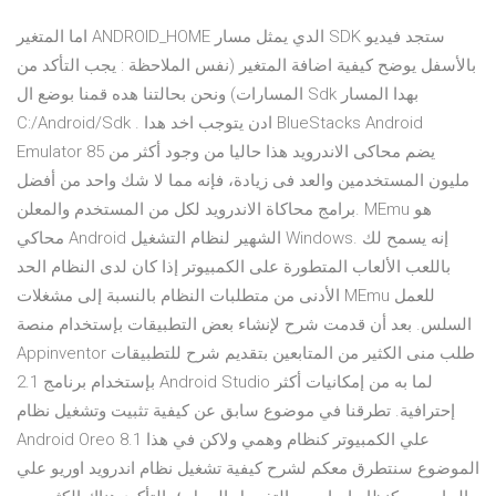
اما المتغير ANDROID_HOME الدي يمثل مسار SDK ستجد فيديو
بالأسفل يوضح كيفية اضافة المتغير (نفس الملاحظة : يجب التأكد من
المسارات) ونحن بحالتنا هده قمنا بوضع ال Sdk بهدا المسار
C:/Android/Sdk . ادن يتوجب اخد هدا BlueStacks Android
Emulator يضم محاكى الاندرويد هذا حاليا من وجود أكثر من 85
مليون المستخدمين والعد فى زيادة، فإنه مما لا شك واحد من أفضل
برامج محاكاة الاندرويد لكل من المستخدم والمعلن. MEmu هو
محاكي Android الشهير لنظام التشغيل Windows. إنه يسمح لك
باللعب الألعاب المتطورة على الكمبيوتر إذا كان لدى النظام الحد
الأدنى من متطلبات النظام بالنسبة إلى مشغلات MEmu للعمل
السلس. بعد أن قدمت شرح لإنشاء بعض التطبيقات بإستخدام منصة
Appinventor طلب منى الكثير من المتابعين بتقديم شرح للتطبيقات
بإستخدام برنامج 2.1 Android Studio لما به من إمكانيات أكثر
إحترافية. تطرقنا في موضوع سابق عن كيفية تثبيت وتشغيل نظام
Android Oreo 8.1 علي الكمبيوتر كنظام وهمي ولاكن في هذا
الموضوع سنتطرق معكم لشرح كيفية تشغيل نظام اندرويد اوريو علي