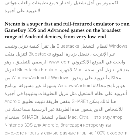
الكمبيوتر من أجل تشغيل واختبار جميع تطبيقات والعاب هواتف
الاندرويد على أجهزة
Ntento is a super fast and full-featured emulator to run
GameBoy 3DS and Advanced games on the broadest
range of Android devices, from very low-end
هل تقرأ: كيفية تنزيل وتثبيت Bluestacks لنظام التشغيل Windows
لتنزيل مثبّت Bluestacks عبر الإنترنت ، تفضل بزيارة الموقع
الرسمي للتطبيق ، وهو www. com وابحث في الموقع الإلكتروني
لتنزيل Bluestacks Emulator لأجهزة Mac. بعد قم بتنزيل آخر نسخة
من WindowsAndroid لـ Windows. محاكاة أندرويد على ويندوز
بسهولة غير مسبوقة. برنامج WindowsAndroid هو برنامج محاكاة
أندرويد على نظام التشغيل مثل تنزيل التطبيقات وتثبيتها في أجهزة
Android بنفس طريقة تثبيت تطبيق SHAREit هنا لذلك يمكن
للأشخاص الذين يتبعون هذه الطريقة غير الرسمية مساعدتك في
استخدام SHAREit لنظام التشغيل Mac. Citra – это эмулятор
Nintendo 3DS для Android, благодаря которому вы
сможете играть в самые разные игры на 100% скорости.