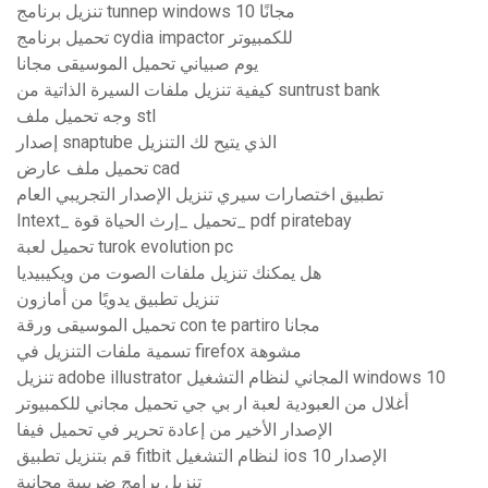
تنزيل برنامج tunnep windows 10 مجانًا
تحميل برنامج cydia impactor للكمبيوتر
يوم صبياني تحميل الموسيقى مجانا
كيفية تنزيل ملفات السيرة الذاتية من suntrust bank
وجه تحميل ملف stl
إصدار snaptube الذي يتيح لك التنزيل
تحميل ملف عارض cad
تطبيق اختصارات سيري تنزيل الإصدار التجريبي العام
Intext_ تحميل _إرث الحياة قوة_ pdf piratebay
تحميل لعبة turok evolution pc
هل يمكنك تنزيل ملفات الصوت من ويكيبيديا
تنزيل تطبيق يدويًا من أمازون
تحميل الموسيقى ورقة con te partiro مجانا
تسمية ملفات التنزيل في firefox مشوهة
تنزيل adobe illustrator المجاني لنظام التشغيل windows 10
أغلال من العبودية لعبة ار بي جي تحميل مجاني للكمبيوتر
الإصدار الأخير من إعادة تحرير في تحميل فيفا
قم بتنزيل تطبيق fitbit لنظام التشغيل ios الإصدار 10
تنزيل برامج ضريبية مجانية