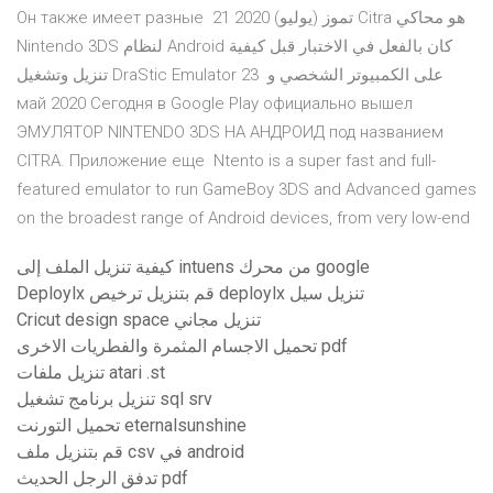
Он также имеет разные 21 تموز (يوليو) 2020 Citra هو محاكي
Nintendo 3DS لنظام Android كان بالفعل في الاختبار قبل كيفية
تنزيل وتشغيل DraStic Emulator على الكمبيوتر الشخصي و 23
май 2020 Сегодня в Google Play официально вышел
ЭМУЛЯТОР NINTENDO 3DS НА АНДРОИД под названием
CITRA. Приложение еще Ntento is a super fast and full-
featured emulator to run GameBoy 3DS and Advanced games
on the broadest range of Android devices, from very low-end
كيفية تنزيل الملف إلى intuens من محرك google
Deploylx قم بتنزيل ترخيص deploylx تنزيل سيل
Cricut design space تنزيل مجاني
تحميل الاجسام المثمرة والفطريات الاخرى pdf
تنزيل ملفات atari .st
تنزيل برنامج تشغيل sql srv
تحميل التورنت eternalsunshine
قم بتنزيل ملف csv في android
تدفق الرجل الحديث pdf