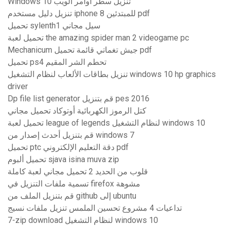
Windows 10 تنزيل سطر أوامر الويب
تنزيل دليل مستخدم iphone 8 للمبتدئين pdf
تحميل sylenth1 سيل مجاني
تحميل لعبة the amazing spider man 2 videogame pc
Mechanicum جيش تغماتي قائمة تحميل pdf
تحميل ps4 تحطم الشر المقيم
تنزيل بطاقات الألعاب لنظام التشغيل windows 10 hp graphics
driver
Dp file list generator قم بتنزيل pes 2016
كتل الرموز الكهربائية أوتوكاد تحميل مجاني
تحميل لعبة league of legends لنظام التشغيل windows 10
قم بتنزيل أحدث إصدار من windows 7
تحميل ptc دقة التعليم الإلكتروني pdf
تحميل ألبوم sjava isina muva zip
قلوب من الحديد 2 تحميل مجاني لعبة كاملة
تسمية ملفات التنزيل في firefox مشوهة
قم بتنزيل الملف من github إلى ubuntu
تداعيات 4 مشروع تحسين الملمس تنزيل ملفات نسيج
7-zip download لنظام التشغيل windows 10